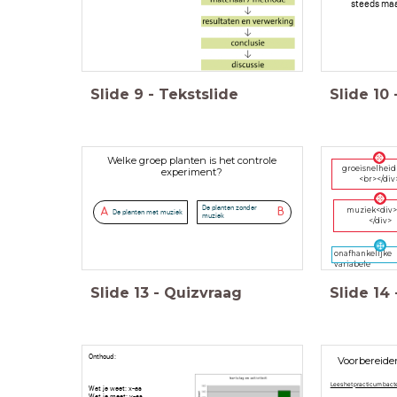
steeds maa
Slide
9
-
Tekstslide
Slide
10
Welke groep planten is het controle
groeisnelheid
experiment?
<br></div
De planten zonder
muziek<div>
A
B
De planten met muziek
muziek
</div>
onafhankelijke
variabele
Slide
13
-
Quizvraag
Slide
14
Onthoud:
Voorbereide
Lees het practicum bact
Wat je weet: x-as
Wat je meet: y-as