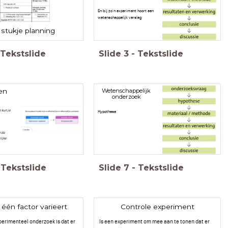
En bij zo'n experiment hoort een
wetenschappelijk verslag
stukje planning
Tekstslide
Slide
3
-
Tekstslide
en
Wetenschappelijk
onderzoek
e kun je
Hypothese
r de
lijke
Tekstslide
Slide
7
-
Tekstslide
 één factor varieert
Controle experiment
xperimenteel onderzoek is dat er
Is een experiment om mee aan te tonen dat er