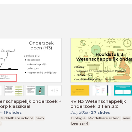
enschappelijk onderzoek +
4V H3 Wetenschappelijk
dorp klassikaal
onderzoek: 3.1 en 3.2
5
-
19
slides
July 2025
-
27
slides
Middelbare school
havo
Biologie
Middelbare school
vwo
4
Leerjaar 4