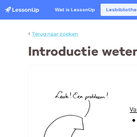
Wat is LessonUp
Lesbiblioth
‹
Terug naar zoeken
Introductie wete
Va