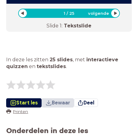
1
/
25
volgende
Slide
1
:
Tekstslide
In deze les zitten
25 slides
,
met
interactieve
quizzen
en
tekstslides
.
Start les
Bewaar
Deel
Printen
Onderdelen in deze les