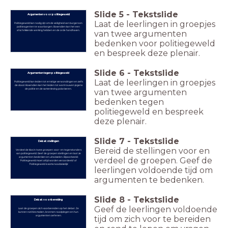
Slide
5
-
Tekstslide
Argumenten voor politiegeweld
Laat de leerlingen in groepjes
Politiegeweld kan nodig zijn om de veiligheid van burgers en
politieagenten te waarborgen. Bovendien kan het een
afschrikkende werking hebben en de orde handhaven.
van twee argumenten
bedenken voor politiegeweld
en bespreek deze plenair.
Slide
6
-
Tekstslide
Argumenten tegen politiegeweld
Laat de leerlingen in groepjes
Politiegeweld kan leiden tot ernstige verwondingen en zelfs
de dood. Bovendien kan het leiden tot wantrouwen jegens
de politie en de samenleving polariseren.
van twee argumenten
bedenken tegen
politiegeweld en bespreek
deze plenair.
Slide
7
-
Tekstslide
Debat: stellingen
Bereid de stellingen voor en
Verdeel de klas in twee groepen: voor- en tegenstanders
van politiegeweld. Geef de groepen stellingen en laat ze
argumenten bedenken en uitwisselen. Bijvoorbeeld:
verdeel de groepen. Geef de
'Politiegeweld moet altijd worden veroordeeld' of
'Politiegeweld is soms noodzakelijk'.
leerlingen voldoende tijd om
argumenten te bedenken.
Slide
8
-
Tekstslide
Debat: voorbereiding
Geef de leerlingen voldoende
Laat de groepen zich voorbereiden op het debat. Ze
kunnen notities maken, bronnen raadplegen en hun
argumenten oefenen.
tijd om zich voor te bereiden