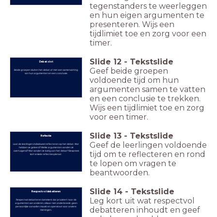
tegenstanders te weerleggen
en hun eigen argumenten te
presenteren. Wijs een
tijdlimiet toe en zorg voor een
timer.
Slide
12
-
Tekstslide
Debat: slot
Geef beide groepen
Beide groepen sluiten het debat af met een samenvatting
van hun argumenten en een conclusie.
voldoende tijd om hun
argumenten samen te vatten
en een conclusie te trekken.
Wijs een tijdlimiet toe en zorg
voor een timer.
Slide
13
-
Tekstslide
Reflectie
Geef de leerlingen voldoende
Laat de leerlingen individueel reflecteren op het debat. Wat
hebben ze geleerd? Welke argumenten vonden ze
overtuigend? Wat vonden ze lastig aan het debat? Bespreek
tijd om te reflecteren en rond
kort enkele reflecties plenair.
te lopen om vragen te
beantwoorden.
Slide
14
-
Tekstslide
Respectvol debatteren
Leg kort uit wat respectvol
Respectvol debatteren betekent dat je luistert naar de
argumenten van anderen, elkaar niet onderbreekt, geen
persoonlijke aanvallen maakt en openstaat voor andere
debatteren inhoudt en geef
meningen.