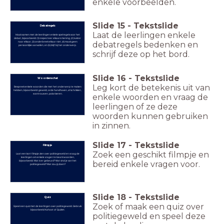
enkele voorbeelden.
Slide
15
-
Tekstslide
Debatregels
Laat de leerlingen enkele
Maak samen met de leerlingen enkele spelregels voor het
debat, bijvoorbeeld: (1) respecteer elkaars mening, (2) luister
naar elkaar, (3) onderbreek elkaar niet, (4) maak geen
debatregels bedenken en
persoonlijke aanvallen, en (5) blijf bij het onderwerp.
schrijf deze op het bord.
Slide
16
-
Tekstslide
Woordenschat
Leg kort de betekenis uit van
Bespreek enkele woorden die met het onderwerp te maken
hebben, bijvoorbeeld: geweld, orde handhaven, afschrikken,
wantrouwen, polariseren.
enkele woorden en vraag de
leerlingen of ze deze
woorden kunnen gebruiken
in zinnen.
Slide
17
-
Tekstslide
Filmpje
Zoek een geschikt filmpje en
Laat een kort filmpje zien over politiegeweld en vraag de
leerlingen om enkele vragen te beantwoorden,
bijvoorbeeld: Wat is er gebeurd? Wat vind je van het
bereid enkele vragen voor.
politiegeweld? Wat zou jij doen?
Slide
18
-
Tekstslide
Quiz
Zoek of maak een quiz over
Speel een quiz met de leerlingen over politiegeweld. Gebruik
bijvoorbeeld Kahoot of Quizlet.
politiegeweld en speel deze