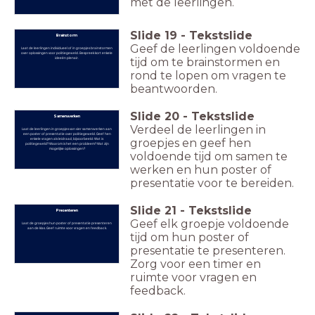
met de leerlingen.
Slide
19
-
Tekstslide
Brainstorm
Geef de leerlingen voldoende
Laat de leerlingen individueel of in groepjes brainstormen
over oplossingen voor politiegeweld. Bespreek kort enkele
ideeën plenair.
tijd om te brainstormen en
rond te lopen om vragen te
beantwoorden.
Slide
20
-
Tekstslide
Samenwerken
Verdeel de leerlingen in
Laat de leerlingen in groepjes van vier samenwerken aan
een poster of presentatie over politiegeweld. Geef hen
enkele vragen als leidraad, bijvoorbeeld: Wat is
groepjes en geef hen
politiegeweld? Waarom is het een probleem? Wat zijn
mogelijke oplossingen?
voldoende tijd om samen te
werken en hun poster of
presentatie voor te bereiden.
Slide
21
-
Tekstslide
Presenteren
Geef elk groepje voldoende
Laat de groepjes hun poster of presentatie presenteren
aan de klas. Geef ruimte voor vragen en feedback.
tijd om hun poster of
presentatie te presenteren.
Zorg voor een timer en
ruimte voor vragen en
feedback.