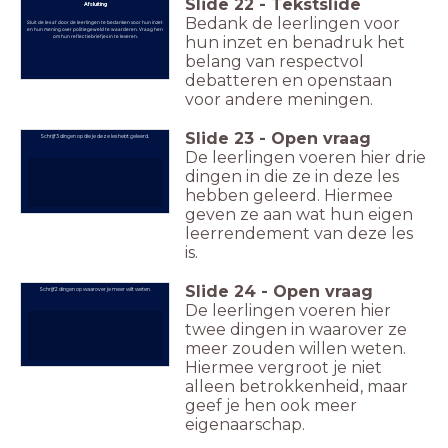
Slide
22
-
Tekstslide
Afsluiting
Bedank de leerlingen voor
Sluit de les af door de leerlingen te bedanken voor hun inzet
en hun mening over politiegeweld te waarderen. Vraag hen
om hun reflectiebriefjes in te leveren.
hun inzet en benadruk het
belang van respectvol
debatteren en openstaan
voor andere meningen.
Slide
23
-
Open vraag
Schrijf 3 dingen op die je deze les hebt geleerd.
De leerlingen voeren hier drie
dingen in die ze in deze les
hebben geleerd. Hiermee
geven ze aan wat hun eigen
leerrendement van deze les
is.
Slide
24
-
Open vraag
Schrijf 2 dingen op waarover je meer wilt weten.
De leerlingen voeren hier
twee dingen in waarover ze
meer zouden willen weten.
Hiermee vergroot je niet
alleen betrokkenheid, maar
geef je hen ook meer
eigenaarschap.