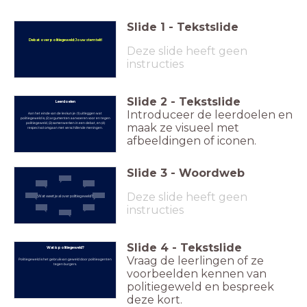
Slide
1
-
Tekstslide
Debat over politiegeweld: Jouw stem telt!
Deze slide heeft geen
instructies
Slide
2
-
Tekstslide
Leerdoelen
Introduceer de leerdoelen en
Aan het einde van de les kun je: (1) uitleggen wat
politiegeweld is, (2) argumenten aanvoeren voor en tegen
politiegeweld, (3) samenwerken in een debat, en (4)
maak ze visueel met
respectvol omgaan met verschillende meningen.
afbeeldingen of iconen.
Slide
3
-
Woordweb
Deze slide heeft geen
Wat weet je al over politiegeweld?
instructies
Slide
4
-
Tekstslide
Wat is politiegeweld?
Vraag de leerlingen of ze
Politiegeweld is het gebruik van geweld door politieagenten
tegen burgers.
voorbeelden kennen van
politiegeweld en bespreek
deze kort.