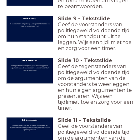
en rond te lopen om vragen
te beantwoorden.
Slide
9
-
Tekstslide
Debat: opening
Geef de voorstanders van
De voorstanders van politiegeweld openen het debat en
leggen hun standpunt uit.
politiegeweld voldoende tijd
om hun standpunt uit te
leggen. Wijs een tijdlimiet toe
en zorg voor een timer.
Slide
10
-
Tekstslide
Debat: weerlegging
Geef de tegenstanders van
De tegenstanders van politiegeweld weerleggen de
argumenten van de voorstanders en presenteren hun
eigen argumenten.
politiegeweld voldoende tijd
om de argumenten van de
voorstanders te weerleggen
en hun eigen argumenten te
presenteren. Wijs een
tijdlimiet toe en zorg voor een
timer.
Slide
11
-
Tekstslide
Debat: weerlegging
Geef de voorstanders van
De voorstanders van politiegeweld weerleggen de
argumenten van de tegenstanders en presenteren hun
eigen argumenten.
politiegeweld voldoende tijd
om de argumenten van de