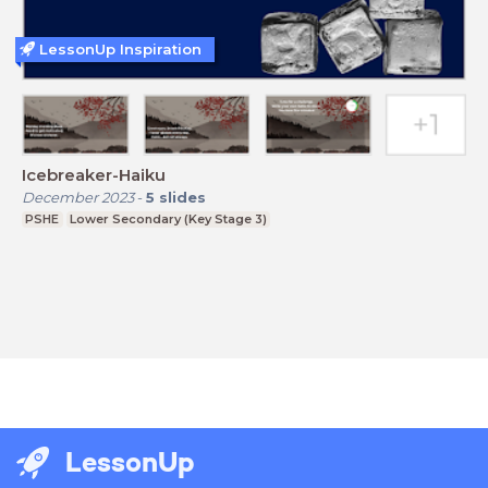
LessonUp Inspiration
Icebreaker-Haiku
December 2023
-
5
slides
PSHE
Lower Secondary (Key Stage 3)
LessonUp