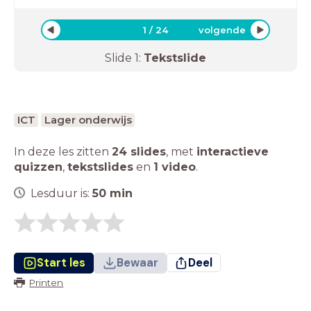
1
/
24
volgende
Slide
1
:
Tekstslide
ICT
Lager onderwijs
In deze les zitten
24 slides
,
met
interactieve
quizzen
,
tekstslides
en
1 video
.
Lesduur is:
50
min
Start les
Bewaar
Deel
Printen