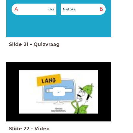
A
B
Oké
Niet oké
Slide
21
-
Quizvraag
Slide
22
-
Video