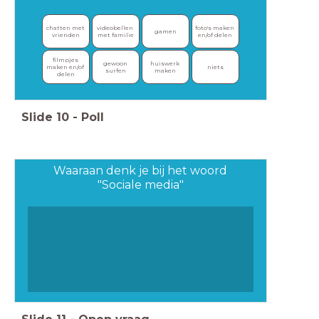
chatten met 
videobellen 
foto's maken 
gamen
vrienden
met familie
en/of delen
filmpjes 
gewoon 
huiswerk 
maken en/of 
niets
surfen
maken
delen
Slide
10
-
Poll
Waaraan denk je bij het woord
"Sociale media"