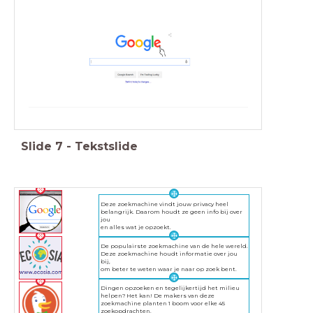
Slide
7
-
Tekstslide
Deze zoekmachine vindt jouw privacy heel
belangrijk. Daarom houdt ze geen info bij over
jou
en alles wat je opzoekt.
De populairste zoekmachine van de hele wereld.
Deze zoekmachine houdt informatie over jou
bij,
om beter te weten waar je naar op zoek bent.
Dingen opzoeken en tegelijkertijd het milieu
helpen? Het kan! De makers van deze
zoekmachine planten 1 boom voor elke 45
zoekopdrachten.