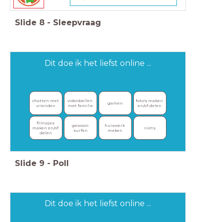
Slide
8
-
Sleepvraag
Dit doe ik het liefst online ...
chatten met 
videobellen 
foto's maken 
gamen
vrienden
met familie
en/of delen
filmpjes 
gewoon 
huiswerk 
maken en/of 
niets
surfen
maken
delen
Slide
9
-
Poll
Dit doe ik het liefst online ...