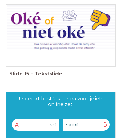
Slide
15
-
Tekstslide
Je denkt best 2 keer na voor je iets
online zet.
A
B
Oké
Niet oké