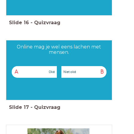
Slide
16
-
Quizvraag
Online mag je wel eens lachen met
mensen.
A
B
Oké
Niet oké
Slide
17
-
Quizvraag