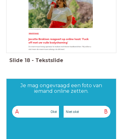
Slide
18
-
Tekstslide
Je mag ongevraagd een foto van
iemand online zetten.
A
B
Oké
Niet oké