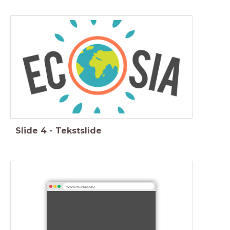
Slide
4
-
Tekstslide
www.ecosia.org