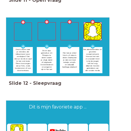
Slide
11
-
Open vraag
Foto’s sturen naar
Het allerbekendste én
Deze app
je vrienden, die
grootste
gebruik je om
Hier kan je enkel
bliksemsnel weer
sociaal netwerk.
filmpjes te
foto’s of video’s
verdwijnen? Dat
Hoewel het niet
delen waarin
delen. Daarbij kan
doe je via deze app!
zo populair meer
je zingt, danst
je dan een leuk
Je kan ook leuke
is bij de jeugd,
of playbackt.
tekstje, emoji’s
filters toevoegen
telt het nog
Vooral kinderen
en natuurlijk
aan je foto, zoals
altijd de meeste
en jongeren
hashtags plaatsen!
hondenoren of een
gebruikers van
zijn er fan van.
bloemenkrans.
alle sociale media.
Slide
12
-
Sleepvraag
Dit is mijn favoriete app ...