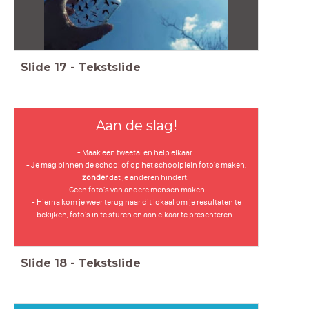
Slide
17
-
Tekstslide
Aan de slag!
- Maak een tweetal en help elkaar.
- Je mag binnen de school of op het schoolplein foto's maken,
zonder
dat je anderen hindert.
- Geen foto's van andere mensen maken.
- Hierna kom je weer terug naar dit lokaal om je resultaten te
bekijken, foto's in te sturen en aan elkaar te presenteren.
Slide
18
-
Tekstslide