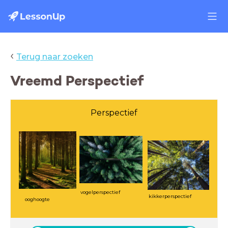
‹
Terug naar zoeken
Vreemd Perspectief
Perspectief
vogelperspectief
kikkerperspectief
ooghoogte