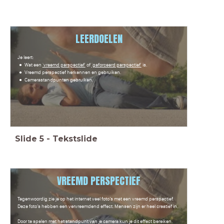
LEERDOELEN
Je leert:
Wat een
'vreemd perspectief'
of
'geforceerd perspectief'
is.
Vreemd perspectief herkennen en gebruiken.
Camerastandpunten gebruiken.
Slide
5
-
Tekstslide
VREEMD PERSPECTIEF
Tegenwoordig zie je op het internet veel foto’s met een vreemd perspectief.
Deze foto’s hebben een vervreemdend effect. Mensen zijn er heel creatief in.
Door te spelen met het standpunt van je camera kun je dit effect bereiken.