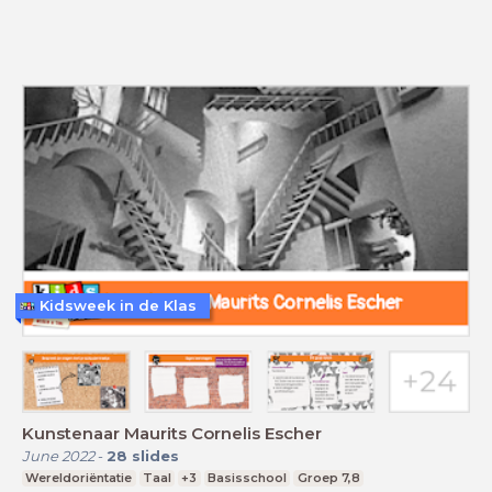
Kidsweek in de Klas
Kunstenaar Maurits Cornelis Escher
June 2022
-
28
slides
Wereldoriëntatie
Taal
+3
Basisschool
Groep 7,8