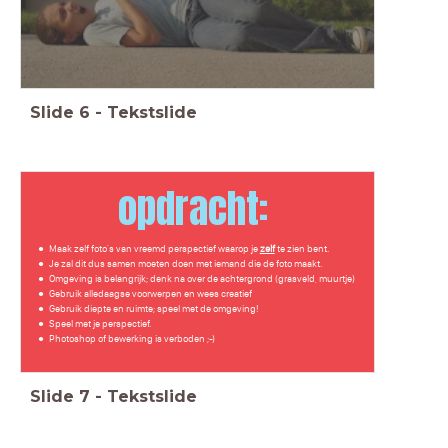
Slide
6
-
Tekstslide
opdracht:
Maak zelf foto's van vreemd perspectief waarop je
zelf
te zien bent.
Je zal dit dus samen moeten doen met iemand die de foto maakt.
Omgeving is belangrijk; denk na over de achtergrond (grasveld, muurtje)
Gebruik alledaagse voorwerpen en wees creatief
Gebruik diepte en ruimte; speel met de omgeving!
Speel met je perspectief.
Photoshop of bewerking is verboden ;-)
Slide
7
-
Tekstslide