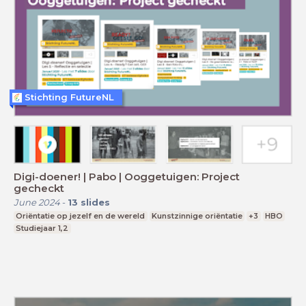
Stichting FutureNL
Digi-doener! | Pabo | Ooggetuigen: Project
gecheckt
June 2024
-
13
slides
Oriëntatie op jezelf en de wereld
Kunstzinnige oriëntatie
+3
HBO
Studiejaar 1,2