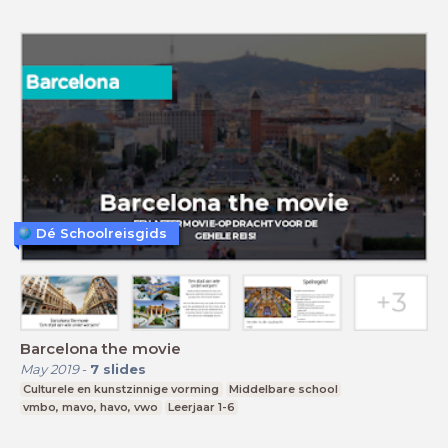
Dé Schoolreisgids
Barcelona the movie
May 2019
-
7
slides
Culturele en kunstzinnige vorming
Middelbare school
vmbo, mavo, havo, vwo
Leerjaar 1-6