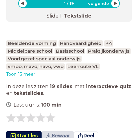
1
/
19
volgende
Slide
1
:
Tekstslide
Beeldende vorming
Handvaardigheid
+4
Middelbare school
Basisschool
Praktijkonderwijs
Voortgezet speciaal onderwijs
vmbo, mavo, havo, vwo
Leerroute VL
Toon 13 meer
In deze les zitten
19 slides
,
met
interactieve quiz
en
tekstslides
.
Lesduur is:
100
min
Start les
Bewaar
Deel