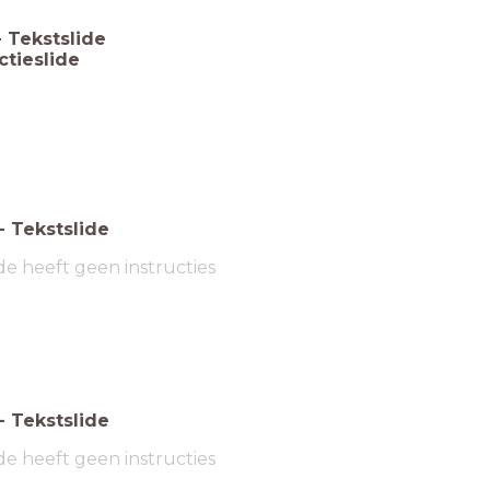
-
Tekstslide
ctieslide
-
Tekstslide
de heeft geen instructies
-
Tekstslide
de heeft geen instructies