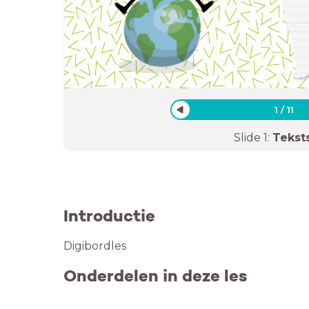
1
/
11
Slide
1
:
Tekst
Introductie
Digibordles
Onderdelen in deze les