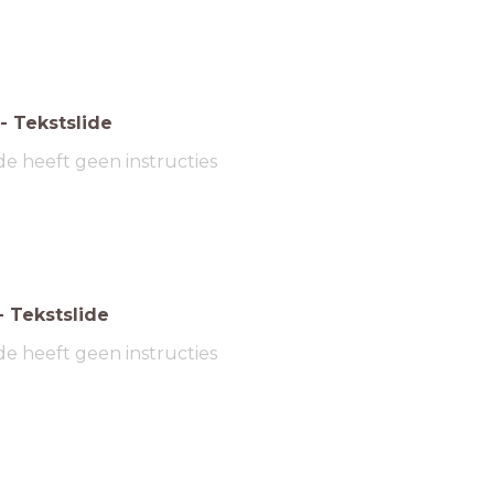
-
Tekstslide
de heeft geen instructies
-
Tekstslide
de heeft geen instructies