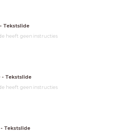
-
Tekstslide
de heeft geen instructies
0
-
Tekstslide
de heeft geen instructies
-
Tekstslide