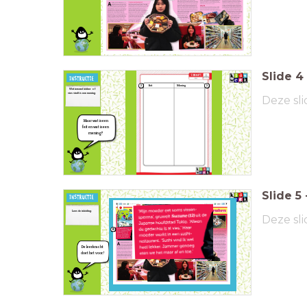
En wat zijn de
verschillen?
Slide
4
Feit
Mening
Wat iemand lekker of
vies vindt is een mening.
Deze sli
Maar wat is een
feit en wat is een
mening?
Slide
5
Lees de inleiding.
Deze sli
De leerkracht
doet het voor!