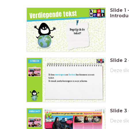
Slide
1
Verdiepende tekst
Introdu
Begrijp ik de
tekst?
Slide
2
Deze sli
Ik kan
meningen
en
feiten
herkennen in een
tekst.
Ik maak aantekeningen in een schema.
Slide
3
Wat zijn
overeenkomsten tussen
Deze sli
jouw eetgewoonten en
Wat vond Suzune
die van Suzune?
lekker
eten en wat
vond ze vies?