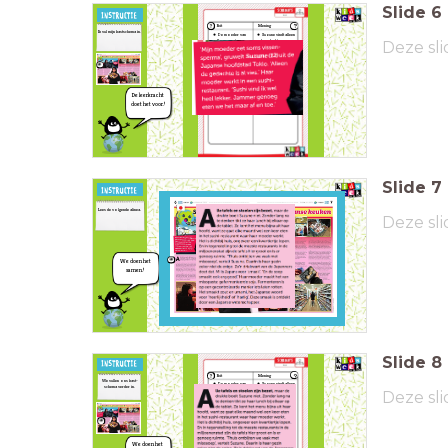
Slide
6
Feit
Mening
Ik vul mijn kastschema in.
De moeder van
Suzune vindt alleen
Suzune eet soms
de gedachte
Deze sli
vissensperma.
aanvissensperma
al
Suzune is 12 jaar
vies.
oud.
Suzune vindt
Suzune komt uit de
sushi
lekker en ze
Japanse hoofdstad
vindt het jammer dat
Tokio.
ze het maar af en
Suzune's moeder
toe eet.
werkt in een sushi-
De leerkracht
restaurant.
doet het voor!
Slide
7
Lees de volgende alinea.
Deze sli
We doen het
samen!
Slide
8
Feit
Mening
We vullen ons kast-
De moeder van
Suzune vindt alleen
schema verder in.
Suzune eet soms
de gedachte
Deze sli
vissensperma.
aanvissensperma
al
Suzune is 12 jaar
vies.
oud.
Suzune vindt
Suzune komt uit de
sushi
lekker en ze
Japanse hoofdstad
vindt het jammer dat
Tokio.
ze het maar af en
Suzune's moeder
toe eet.
werkt in een sushi-
We doen het
restaurant.