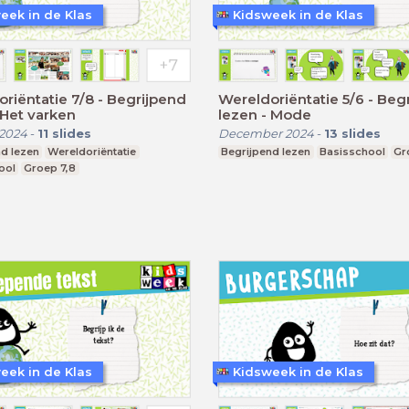
eek in de Klas
Kidsweek in de Klas
riëntatie 7/8 - Begrijpend
Wereldoriëntatie 5/6 - Beg
zen - Het varken
lezen - Mode
 2024
-
11
slides
December 2024
-
13
slides
d lezen
Wereldoriëntatie
Begrijpend lezen
Basisschool
Gr
ool
Groep 7,8
eek in de Klas
Kidsweek in de Klas