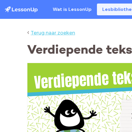
Wat is LessonUp
Lesbiblioth
‹
Terug naar zoeken
Verdiepende tekst
Verdiepende tek