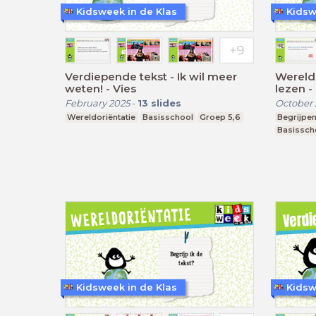
Kidsweek in de Klas
Kidsw
Verdiepende tekst - Ik wil meer
Wereldo
weten! - Vies
le
February 2025
-
13
slides
October
Wereldoriëntatie
Basisschool
Groep 5,6
Begrijpen
Basissch
Kidsweek in de Klas
Kidsw