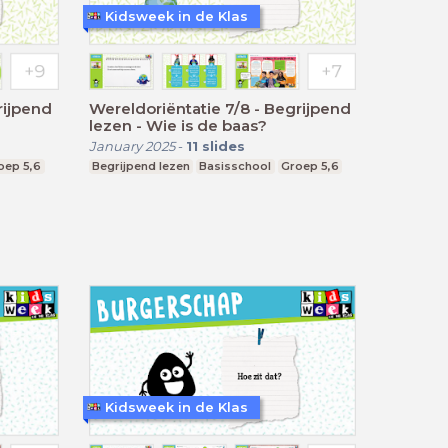
Kidsweek in de Klas
rijpend
Wereldoriëntatie 7/8 - Begrijpend
lezen - Wie is de baas?
January 2025
-
11
slides
oep 5,6
Begrijpend lezen
Basisschool
Groep 5,6
Kidsweek in de Klas