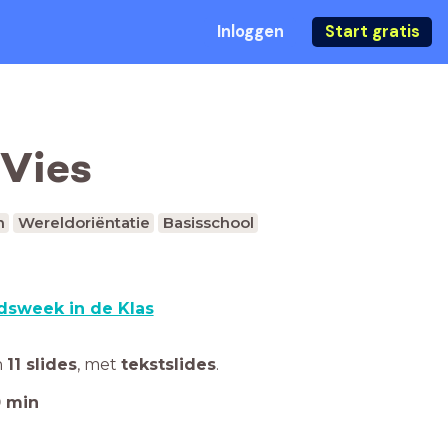
Inloggen
Start gratis
 Vies
n
Wereldoriëntatie
Basisschool
dsweek in de Klas
n
11 slides
,
met
tekstslides
.
0
min