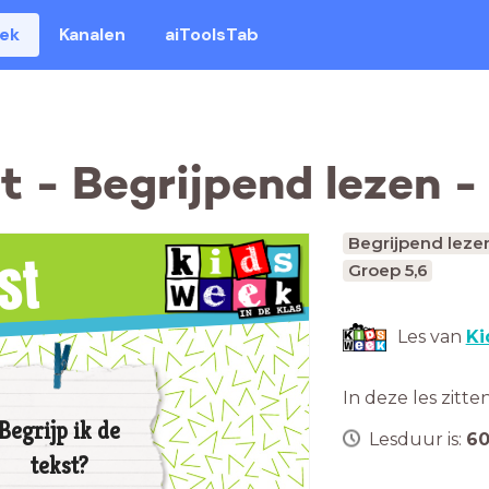
eek
Kanalen
aiToolsTab
 - Begrijpend lezen -
Begrijpend leze
st
Groep 5,6
Les van
Ki
In deze les zitte
Begrijp ik de
Lesduur is:
6
tekst?