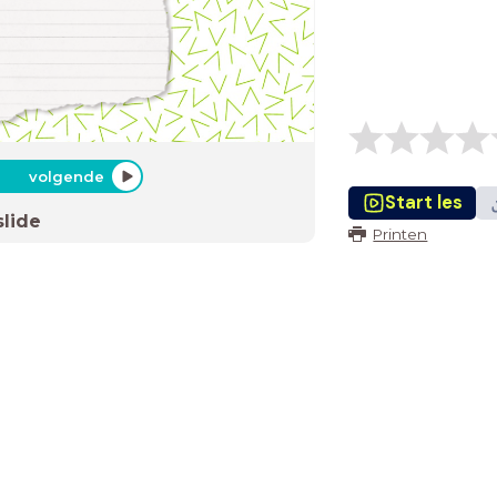
volgende
Start les
slide
Printen