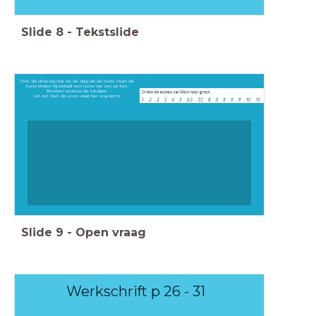
Slide
8
-
Tekstslide
Stef, die afwezig was op de dag van de toets, moet de
toets inhalen. Hij behaalt een score van zes op tien.
Bereken opnieuw de mediaan.
Let op! Stef zijn score staat hier nog niet in.
Slide
9
-
Open vraag
Werkschrift p 26 - 31