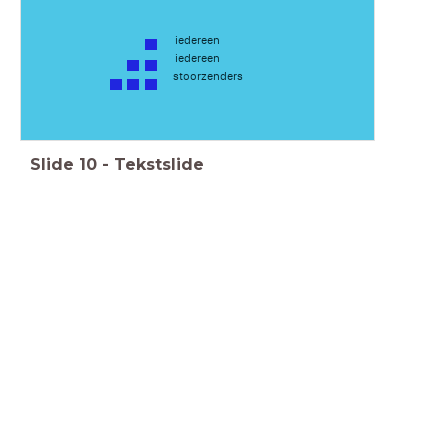
iedereen
iedereen
stoorzenders
Slide
10
-
Tekstslide