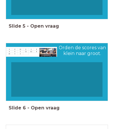
Slide
5
-
Open vraag
Orden de scores van
klein naar groot.
Slide
6
-
Open vraag