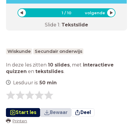
1
/
10
volgende
Slide
1
:
Tekstslide
Wiskunde
Secundair onderwijs
In deze les zitten
10 slides
,
met
interactieve
quizzen
en
tekstslides
.
Lesduur is:
50
min
Start les
Bewaar
Deel
Printen