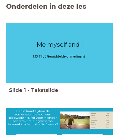
Onderdelen in deze les
Me myself and I
M3 T1 L5 Gemiddelde of mediaan?
Slide
1
-
Tekstslide
Harut traint tijdens de
zomervakantie voor een
loopwedstrijd. Hij volgt hiervoor
een strak trainingsschema.
Hoeveel km legt hij af in 1 week?