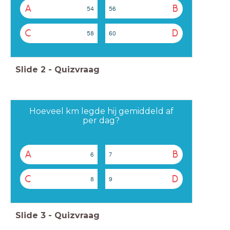
A
B
54
56
C
D
58
60
Slide
2
-
Quizvraag
Hoeveel km legde hij gemiddeld af
per dag?
A
B
6
7
C
D
8
9
Slide
3
-
Quizvraag