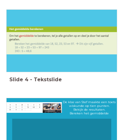
Slide
4
-
Tekstslide
De klas van Stef maakte een toets
wiskunde op tien punten.
Bekijk de resultaten.
Bereken het gemiddelde