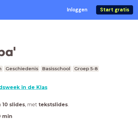
Inloggen
Start gratis
pa'
n
Geschiedenis
Basisschool
Groep 5-8
dsweek in de Klas
n
10 slides
,
met
tekstslides
.
0
min