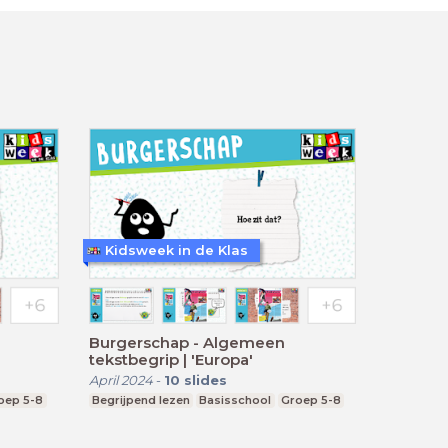
Kidsweek in de Klas
Burgerschap - Algemeen
tekstbegrip | 'Europa'
April 2024
-
10
slides
oep 5-8
Begrijpend lezen
Basisschool
Groep 5-8