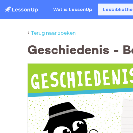
Wat is LessonUp
Lesbiblioth
‹
Terug naar zoeken
Geschiedenis - Be