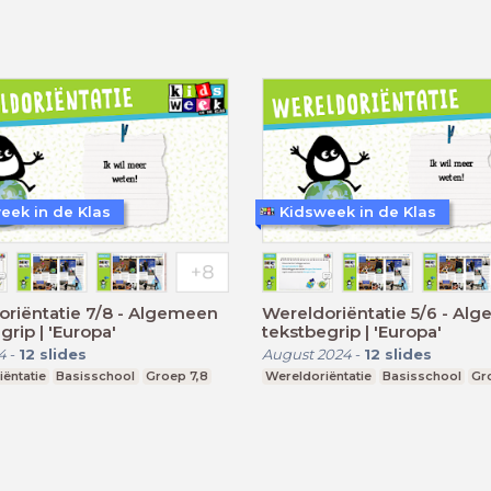
eek in de Klas
Kidsweek in de Klas
riëntatie 7/8 - Algemeen
Wereldoriëntatie 5/6 - Al
grip | 'Europa'
tekstbegrip | 'Europa'
4
-
12
slides
August 2024
-
12
slides
ëntatie
Basisschool
Groep 7,8
Wereldoriëntatie
Basisschool
Gr