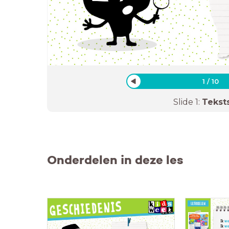
1
/
10
Slide
1
:
Tekst
Onderdelen in deze les
Ik
we
Ik
we