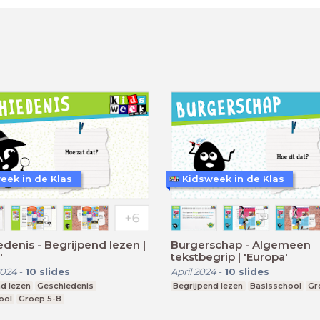
eek in de Klas
Kidsweek in de Klas
denis - Begrijpend lezen |
Burgerschap - Algemeen
'
tekstbegrip | 'Europa'
2024
-
10
slides
April 2024
-
10
slides
d lezen
Geschiedenis
Begrijpend lezen
Basisschool
Gr
ool
Groep 5-8