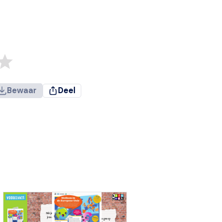
Bewaar
Deel
Heb je vragen als
je naar de tekst
Schrijf je vragen op
kijkt?