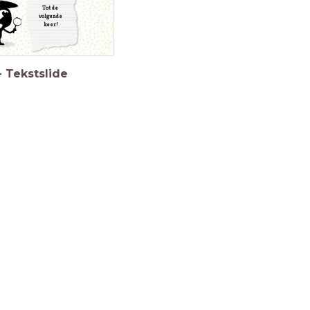
Tot de
volgende
keer!
-
Tekstslide