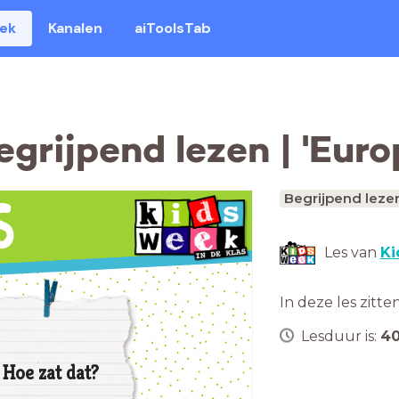
eek
Kanalen
aiToolsTab
grijpend lezen | 'Euro
Begrijpend leze
Les van
Ki
In deze les zitte
Lesduur is:
4
Hoe zat dat?