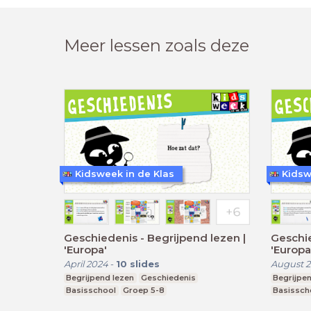
Meer lessen zoals deze
Kidsweek in de Klas
Kidsw
Geschiedenis - Begrijpend lezen |
Geschie
'Europa'
'Europa
April 2024
-
10
slides
August 
Begrijpend lezen
Geschiedenis
Begrijpen
Basisschool
Groep 5-8
Basissch