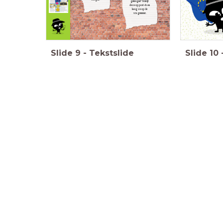
gekregen?
Schrijf
deze op post-its en
hang ze op de
vragenmuur.
Slide
9
-
Tekstslide
Slide
10