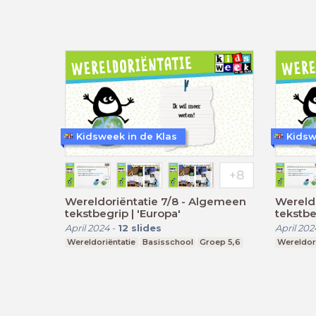
Kidsweek in de Klas
Kidsw
Wereldoriëntatie 7/8 - Algemeen
Wereldo
tekstbegrip | 'Europa'
tekstbe
April 2024
-
12
slides
April 202
Wereldoriëntatie
Basisschool
Groep 5,6
Wereldori