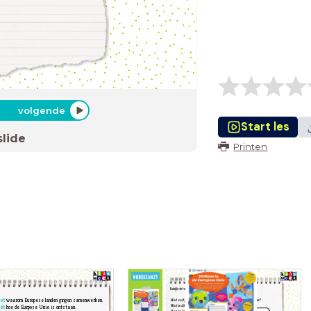
volgende
Start les
slide
Printen
Bekijk de tekst, maar lees hem nog niet!
et
waarom Europese landen gingen samenwerken.
Wat valt je op aan de vorm, de kopjes, de titel en de
plaatjes?
Wat is dit voor tekst?
et
hoe de Eurpose Unie is ontstaan.