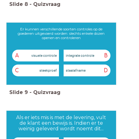
Slide
8
-
Quizvraag
Er kunnen verschillende soorten controles op de
goederen uitgevoerd worden: slechts enkele dozen
openen en controleren
A
B
visuele controle
integrale controle
C
D
steekproef
staalafname
Slide
9
-
Quizvraag
Als er iets mis is met de levering, vult
de klant een bewijs is. Indien er te
weinig geleverd wordt noemt dit...