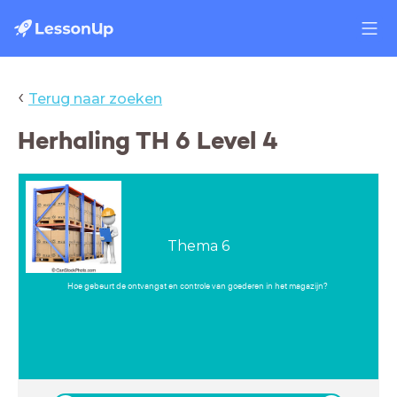
‹
Terug naar zoeken
Herhaling TH 6 Level 4
Thema 6
Hoe gebeurt de ontvangst en controle van goederen in het magazijn?