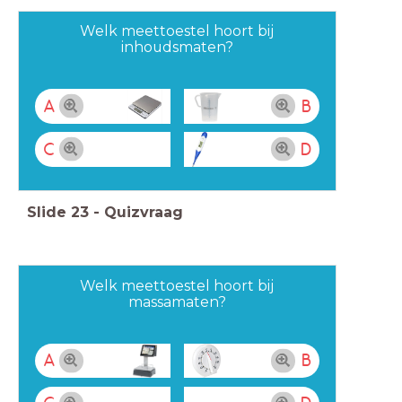
Welk meettoestel hoort bij
inhoudsmaten?
A
B
C
D
Slide
23
-
Quizvraag
Welk meettoestel hoort bij
massamaten?
A
B