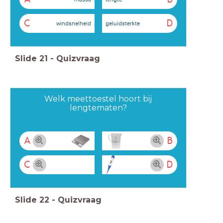
C
D
windsnelheid
geluidsterkte
Slide
21
-
Quizvraag
Welk meettoestel hoort bij
lengtematen?
A
B
C
D
Slide
22
-
Quizvraag