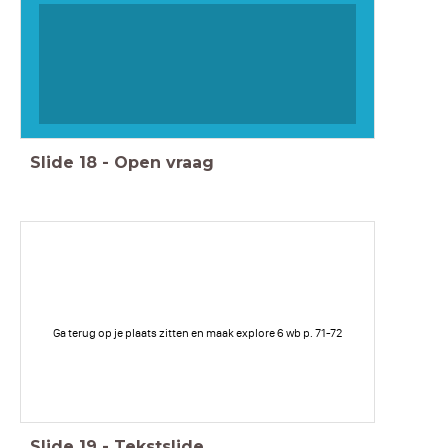
Slide
18
-
Open vraag
Ga terug op je plaats zitten en maak explore 6 wb p. 71-72
Slide
19
-
Tekstslide