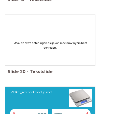
Maak de extra oefeningen die je van mevrouw Wyers hebt
gekregen.
Slide
20
-
Tekstslide
Welke grootheid meet je met ...
A
B
massa
lengte