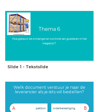
Thema 6
Hoe gebeurt de ontvangst en controle van goederen in het
magazijn?
Slide
1
-
Tekstslide
Welk document verstuur je naar de
leverancier als je iets wil bestellen?
A
B
pakbon
orderbevestiging