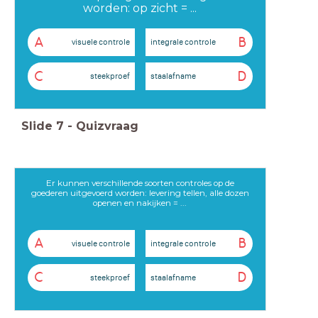
worden: op zicht = ...
A
B
visuele controle
integrale controle
C
D
steekproef
staalafname
Slide
7
-
Quizvraag
Er kunnen verschillende soorten controles op de
goederen uitgevoerd worden: levering tellen, alle dozen
openen en nakijken = ...
A
B
visuele controle
integrale controle
C
D
steekproef
staalafname