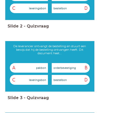
C
D
leveringsbon
bestelbon
Slide
2
-
Quizvraag
De leverancier ontvangt de bestelling en stuurt een
bewijs dat hij de bestelling ontvangen heeft. Dit
document heet...
A
B
pakbon
orderbevestiging
C
D
leveringsbon
bestelbon
Slide
3
-
Quizvraag