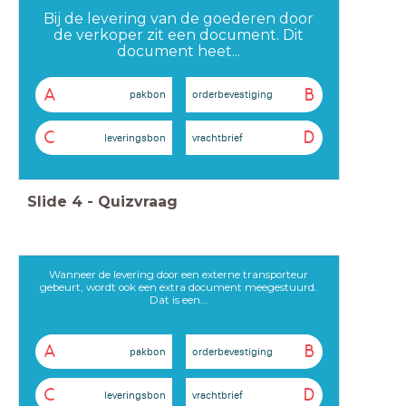
Bij de levering van de goederen door
de verkoper zit een document. Dit
document heet...
A
B
pakbon
orderbevestiging
C
D
leveringsbon
vrachtbrief
Slide
4
-
Quizvraag
Wanneer de levering door een externe transporteur
gebeurt, wordt ook een extra document meegestuurd.
Dat is een...
A
B
pakbon
orderbevestiging
C
D
leveringsbon
vrachtbrief