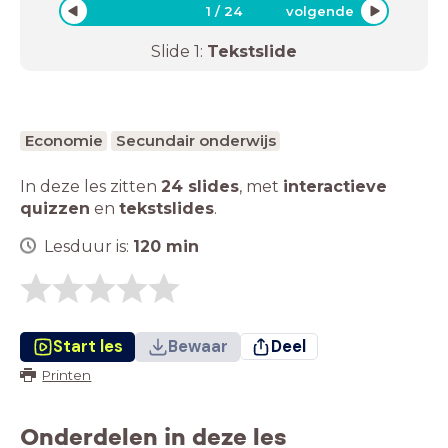
1
/
24
volgende
Slide
1
:
Tekstslide
Economie
Secundair onderwijs
In deze les zitten
24 slides
,
met
interactieve
quizzen
en
tekstslides
.
Lesduur is:
120
min
Start les
Bewaar
Deel
Printen
Onderdelen in deze les