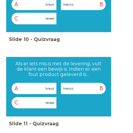
A
B
breuk
manco
C
teveel
Slide
10
-
Quizvraag
Als er iets mis is met de levering, vult
de klant een bewijs is. Indien er een
fout product geleverd is...
A
B
breuk
manco
C
teveel
Slide
11
-
Quizvraag