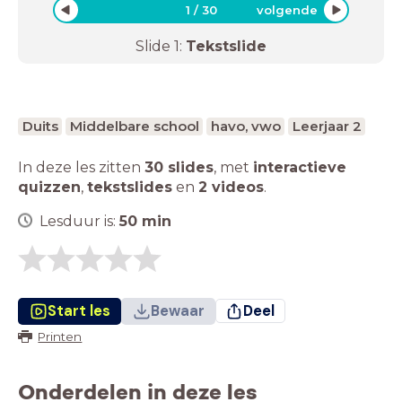
1
/
30
volgende
Slide
1
:
Tekstslide
Duits
Middelbare school
havo, vwo
Leerjaar 2
In deze les zitten
30 slides
,
met
interactieve
quizzen
,
tekstslides
en
2 videos
.
Lesduur is:
50
min
Start les
Bewaar
Deel
Printen
Onderdelen in deze les