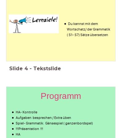
Du kannst mit dem
Wortschatz/ der Grammatik
( S1- S7) Sätze übersetzen
Slide
4
-
Tekstslide
Programm
HA- Kontrolle
Aufgaben besprechen / Extra üben
Spiel- Grammatik: Gänsespiel ( ganzenbordspel)
!!!Präsentation !!!
HA