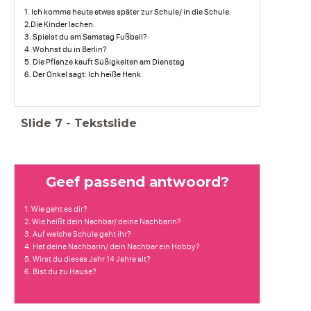
1. Ich komme heute etwas später zur Schule/ in die Schule.
2.Die Kinder lachen.
3. Spielst du am Samstag Fußball?
4. Wohnst du in Berlin?
5. Die Pflanze kauft Süßigkeiten am Dienstag
6. Der Onkel sagt: Ich heiße Henk.
Slide
7
-
Tekstslide
Geef passend antwoord?
1. Wie geht es dir?
2. Wie heißt dein Nachbar/ deine Nachbarin?
3. Auf welche Schule geht ihr?
4. Hat deine Nachbarin/ dein Nachbar ein Hobby?
5. Wirst du dieses Jahr 14 Jahre alt?
6. Bist du zu Hause?