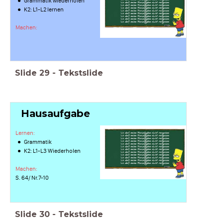
Grammatik wiederholen
K2: L1-L2 lernen
Machen:
Slide
29
-
Tekstslide
Hausaufgabe
Lernen:
Grammatik
K2: L1-L3 Wiederholen
Machen:
S. 64/ Nr.7-10
Slide
30
-
Tekstslide