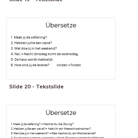
Übersetze
1. Maak jij de oefening?
2. Hebben jullie een cavia?
3. Wat doe jij in het weekend?
4. Na ( = Nach) dinsdag komt de woensdag.
5. De havo wordt makkelijk.
6. Hoe vind jij de lerares? vinden = finden
Slide
20
-
Tekstslide
Übersetze
1. Maak jij de oefening? = Machst du die Übung?
2. Hebben jullie een cavia?= Habt ihr ein Meerschweinschen?
3. Wat doe jij in het weekend? = Was machst du am Wochenende?
4. Na dinsdag komt de woensdag.= Nach Dienstag kommt der Mittwoch