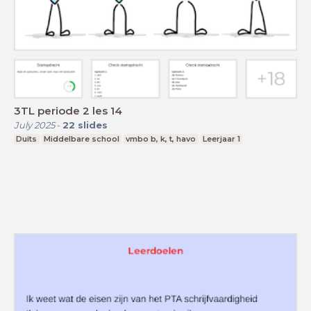
3TL periode 2 les 14
July 2025
-
22
slides
Duits
Middelbare school
vmbo b, k, t, havo
Leerjaar 1