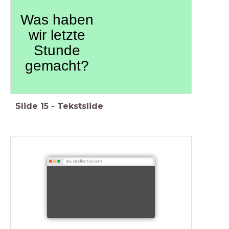
Was haben
wir letzte
Stunde
gemacht?
Slide
15
-
Tekstslide
de.islcollective.com