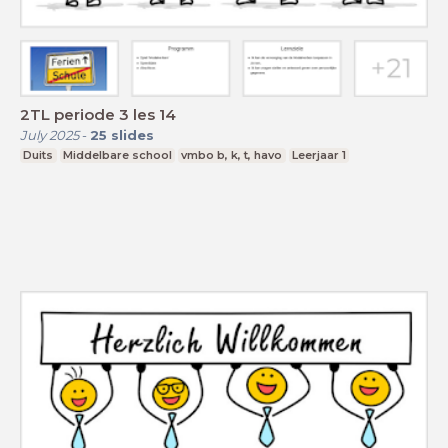
2TL periode 3 les 14
July 2025
-
25
slides
Duits
Middelbare school
vmbo b, k, t, havo
Leerjaar 1