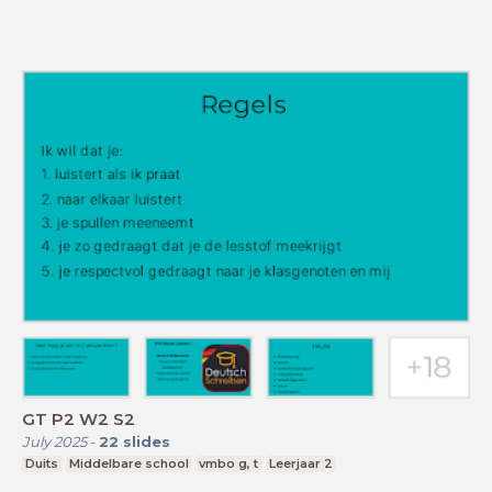
GT P2 W2 S2
July 2025
-
22
slides
Duits
Middelbare school
vmbo g, t
Leerjaar 2