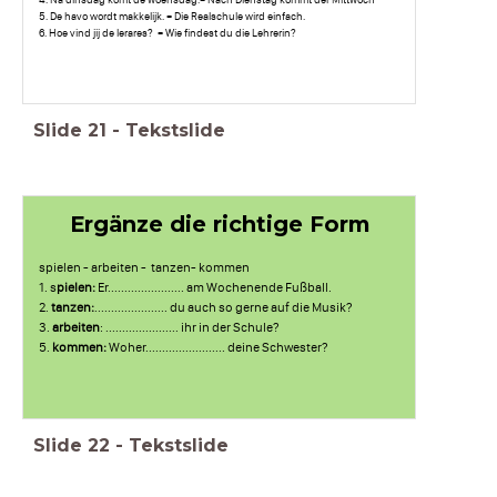
5. De havo wordt makkelijk. = Die Realschule wird einfach.
6. Hoe vind jij de lerares? = Wie findest du die Lehrerin?
Slide
21
-
Tekstslide
Ergänze die richtige Form
spielen - arbeiten - tanzen- kommen
1. s
pielen:
Er....................... am Wochenende Fußball.
2.
tanzen:
...................... du auch so gerne auf die Musik?
3.
arbeiten
: ...................... ihr in der Schule?
5.
kommen:
Woher........................ deine Schwester?
Slide
22
-
Tekstslide