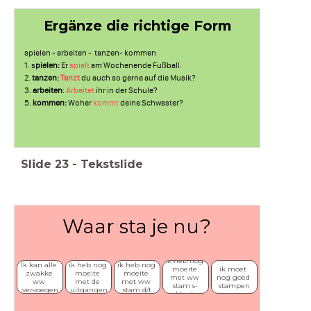
Ergänze die richtige Form
spielen - arbeiten - tanzen- kommen
1. s
pielen:
Er
spielt
am Wochenende Fußball.
2.
tanzen:
Tanzt
du auch so gerne auf die Musik?
3.
arbeiten
:
Arbeitet
ihr in der Schule?
5.
kommen:
Woher
kommt
deine Schwester?
Slide
23
-
Tekstslide
Waar sta je nu?
ik heb nog 
Ik kan alle 
ik heb nog 
ik heb nog 
moeite 
ik moet 
zwakke 
moeite 
moeite 
met ww 
nog goed 
ww 
met de 
met ww 
stam s-
stampen
vervoegen
uitgangen
stam d/t
klank