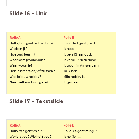
Slide
16
-
Link
Rolle A
Rolle B
Hallo, hoe gaat het met jou?
Hallo, het gaat goed.
Wie ben jij?
Ik heet.....
Hoe oud ben jij?
Ik ben 13 jaar oud.
Waar kom je vandaan?
Ik kom uit Nederland.
Waar woon je?
Ik woon in Amsterdam.
Heb je broers en/ of zussen?
Ja ik heb..................
Was is jouw hobby?
Mijn hobby is......
Naar welke school ga je?
Ik ga naar......
Slide
17
-
Tekstslide
Rolle A
Rolle B
Hallo, wie geht es dir?
Hallo, es geht mir gut
Wer bist du? Wie heißt du?
Ik heiße......