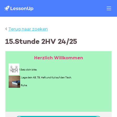
‹
Terug naar zoeken
15.Stunde 2HV 24/25
Herzlich Willkommen
1.Setz dich bitte.
2. Lege dein AB, TB, Heft und Kuli auf den Tisch.
3. Ruhe.