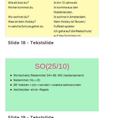
Wie alt bist du?
Ik bin 13 Jahre alt.
Woher kommst du
Ik komme aus den
Niederlanden.
Wo wohnst du?
Ik wohne in Amsterdam.
Was ist dein Hobby?
Mein Hobby ist Tanzen/
In welche Schule gehst du
Fußball spielen
Ich gehe auf die Realschule/
auf das Gymnasium
Slide
18
-
Tekstslide
SO(25/10)
Wortschatz/ Redemittel: S4+ S6: WS ( beide kantent)
Redemittel ( NL-> D)
GR: hebben + zijn + worden + zwakke werkwoorden
der/die/das -ein/e -Regels
Slide
19
-
Tekstslide