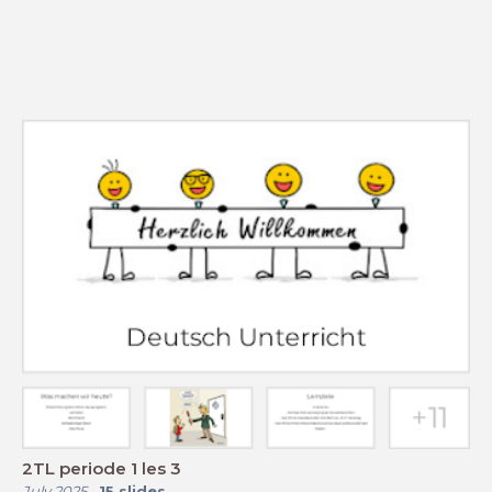
2TL periode 1 les 3
July 2025
-
15
slides