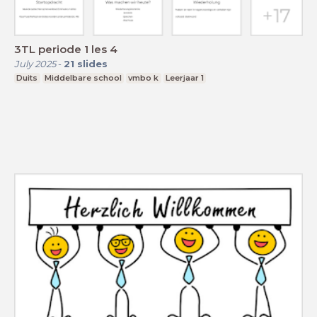
3TL periode 1 les 4
July 2025
-
21
slides
Duits
Middelbare school
vmbo k
Leerjaar 1