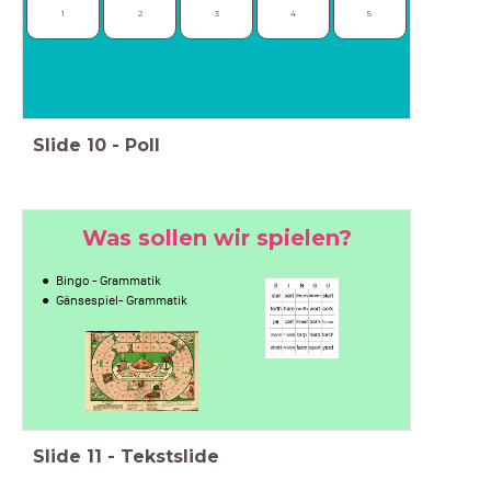
1
2
3
4
5
Slide
10
-
Poll
Was sollen wir spielen?
Bingo - Grammatik
Gänsespiel- Grammatik
Slide
11
-
Tekstslide