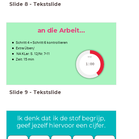
Slide
8
-
Tekstslide
an die Arbeit...
Schritt 4 + Schritt 6 kontrollieren
Extra Üben/
NA KLar: S. 12/Nr. 7-11
timer
Zeit: 15 min
1:00
Slide
9
-
Tekstslide
Ik denk dat ik de stof begrijp,
geef jezelf hiervoor een cijfer.