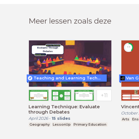
Meer lessen zoals deze
Teaching and Learning Techniques
Van 
Learning Technique: Evaluate
Vincent
through Debates
October 
April 2026
-
15
slides
Arts
Ens
Geography
LessonUp
Primary Education