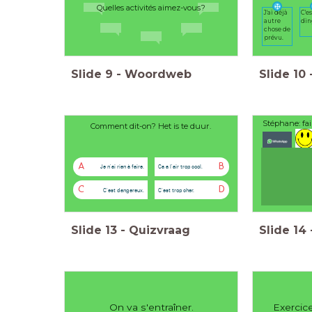
Quelles activités aimez-vous?
J'ai déjà
C'e
autre
din
chose de
prévu.
Slide
9
-
Woordweb
Slide
10
Stéphane: fai
Comment dit-on? Het is te duur.
A
B
Je n'ai rien à faire.
Ca a l'air trop cool.
C
D
C'est dangereux.
C'est trop cher.
Slide
13
-
Quizvraag
Slide
14
On va s'entraîner.
Exercic