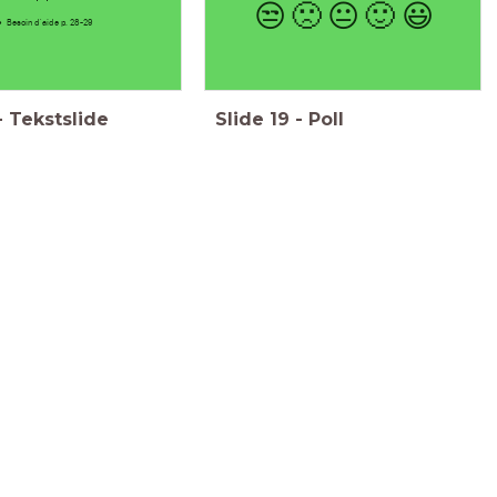
😒
🙁
😐
🙂
😃
Besoin d'aide p. 28-29
-
Tekstslide
Slide
19
-
Poll