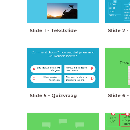
Il faut
Non, 
aller
regret
tout
ne pe
droit.
pas 
aider
Slide
1
-
Tekstslide
Slide
2
-
Comment dit-on? Hoe zeg dat je iemand
wil komen halen?
Propo
Si tu veux, je t'emmène
Merci, j'ai déjà appelé
A
B
à la gare.
mes parents.
Il faut appeler un
Si tu veux, je viens te
C
D
technicien.
chercher à la gare.
Slide
5
-
Quizvraag
Slide
6
-
Je n
Ca te
suis p
dit?
libre