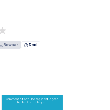
Bewaar
Deel
Comment dit-on? Hoe zeg je dat je geen
tijd hebt om te helpen.