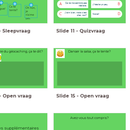
Ca ne me semble pas
A
B
J'hésite un peu.
st
réaliste.
Ca te
Oh non,
gue!
tente?
je
J'aim bien, mais c'est
C
D
Nickel!
n'aime
cher, non?
pas.
-
Sleepvraag
Slide
11
-
Quizvraag
re du géocaching, ça te dit?
Danser la salsa, ça te tente?
-
Open vraag
Slide
15
-
Open vraag
Avez-vous tout compris?
es supplémentaires