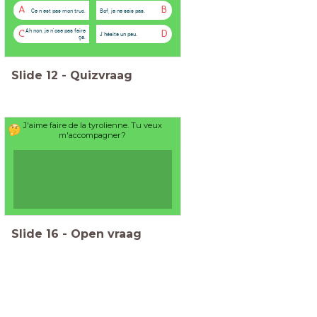
A
B
Ce n'est pas mon truc.
Bof, je ne sais pas.
Ah non, je n'ose pas faire
C
D
J'hésite un peu.
ça.
Slide
12
-
Quizvraag
J'aime faire de la tyrolienne. Tu veux
m'accompagner?
Slide
16
-
Open vraag