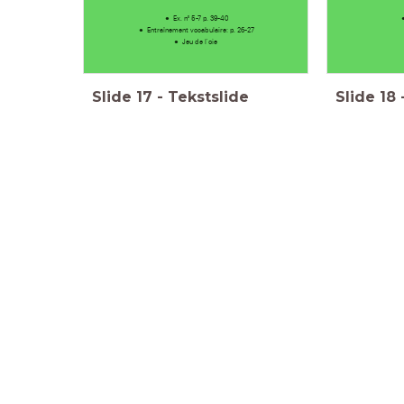
Ex. n° 5-7 p. 39-40
Entraînement vocabulaire: p. 26-27
Jeu de l'oie
Slide
17
-
Tekstslide
Slide
18