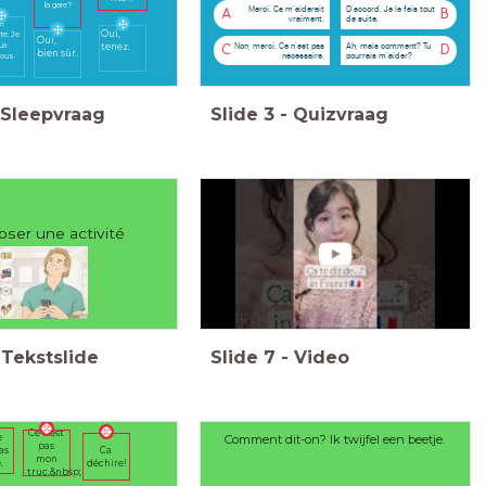
la gare?
Merci. Ca m'aiderait
D'accord. Je le fais tout
A
B
vraiment.
de suite.
je
Oui,
te. Je
Oui,
Non, merci. Ce n'est pas
Ah, mais comment? Tu
ux
tenez.
C
D
bien sûr.
nécessaire.
pourrais m'aider?
vous
.
Sleepvraag
Slide
3
-
Quizvraag
ser une activité
Tekstslide
Slide
7
-
Video
Ce n'est
Comment dit-on? Ik twijfel een beetje.
e
pas
Ca
as
mon
déchire!
.
truc.&nbsp;