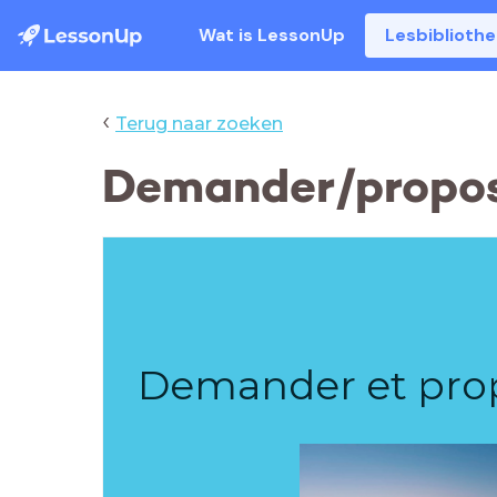
Wat is LessonUp
Lesbiblioth
‹
Terug naar zoeken
Demander/propose
Demander et prop