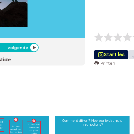
volgende
Start les
slide
Printen
Comment dit-on? Hoe zeg je dat hulp
vez
niet nodig is?
Tu peux me
lo
Tu peux
donner un
oi?
m'expliquer
coup de
le chemin à
main?