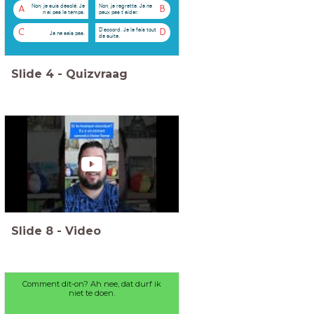
Non, je suis désolé. Je
Non, je regrette. Je ne
A
B
n'ai pas le temps.
peux pas t'aider.
D'accord. Je le fais tout
C
D
Je ne sais pas.
de suite.
Slide
4
-
Quizvraag
Slide
8
-
Video
Comment dit-on? Ah nee, dat durf ik
niet te doen.