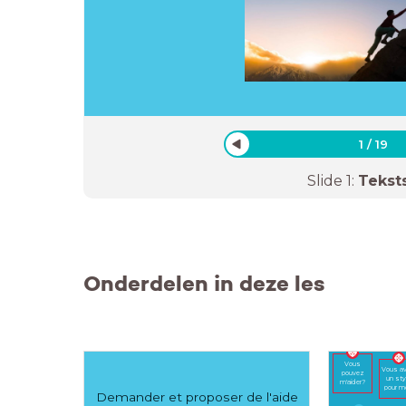
1
/
19
Slide
1
:
Tekst
Onderdelen in deze les
Vous
Vous a
pouvez
un sty
m'aider?
pour m
Demander et proposer de l'aide