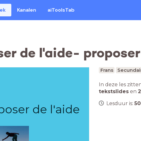
eek
Kanalen
aiToolsTab
r de l'aide- proposer
Frans
Secundai
In deze les zitte
tekstslides
en
2
Lesduur is:
50
oser de l'aide