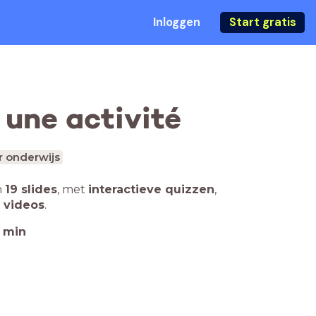
Inloggen
Start gratis
 une activité
r onderwijs
n
19 slides
,
met
interactieve quizzen
,
 videos
.
min