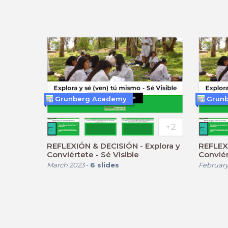
Grunberg Academy
Grun
REFLEXIÓN & DECISIÓN - Explora y
REFLEXI
Conviértete - Sé Visible
Conviér
March 2023
-
6
slides
February