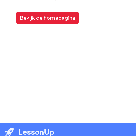
Bekijk de homepagina
LessonUp