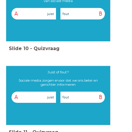
van sociale media
A
B
juist
fout
Slide
10
-
Quizvraag
Juist of fout?
Sociale media zorgen ervoor dat we ons beter en
gerichter informeren
A
B
juist
fout