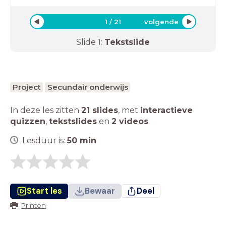
1
/
21
volgende
Slide
1
:
Tekstslide
Project
Secundair onderwijs
In deze les zitten
21 slides
,
met
interactieve
quizzen
,
tekstslides
en
2 videos
.
Lesduur is:
50
min
Start les
Bewaar
Deel
Printen