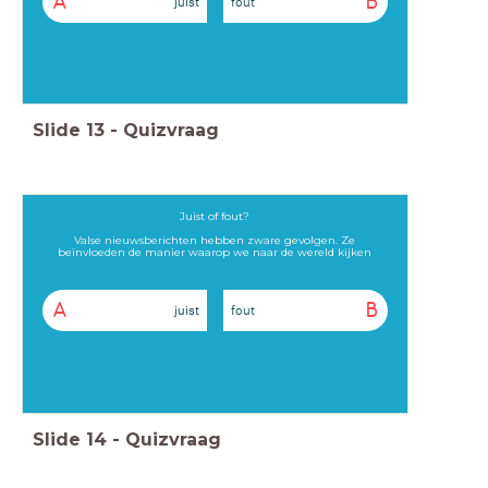
A
B
juist
fout
Slide
13
-
Quizvraag
Juist of fout?
Valse nieuwsberichten hebben zware gevolgen. Ze
beïnvloeden de manier waarop we naar de wereld kijken
A
B
juist
fout
Slide
14
-
Quizvraag