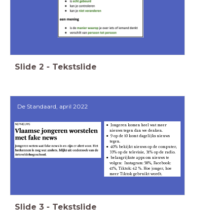
Slide
2
-
Tekstslide
De Standaard, april 2022
Jongeren komen heel wat meer
nieuws tegen dan we denken.
9 op de 10 komt dagelijks nieuws
tegen.
40% bekijkt nieuws op de computer,
33% op de televisie, 31% op de radio.
belangrijkste apps om nieuws te
volgen: Instagram: 58%, Facebook:
41%, Tiktok: 42 %. Hoe jonger, hoe
meer Tiktok gebruikt wordt.
Slide
3
-
Tekstslide