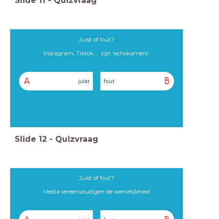
Slide
11
-
Quizvraag
Juist of fout?
Instagram, Tiktok, .. zijn 'echokamers'
A
B
juist
fout
Slide
12
-
Quizvraag
Juist of fout?
Media vereenvoudigen de werkelijkheid