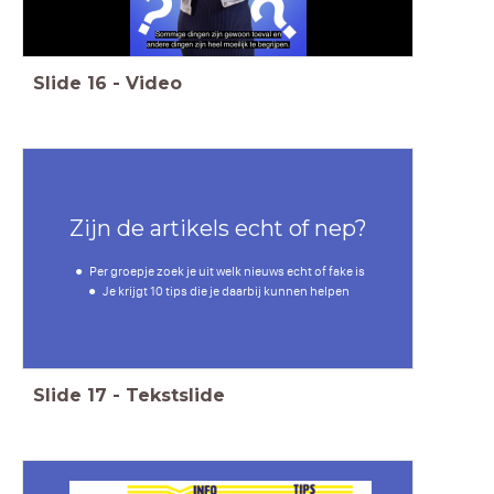
Slide
16
-
Video
Zijn de artikels echt of nep?
Per groepje zoek je uit welk nieuws echt of fake is
Je krijgt 10 tips die je daarbij kunnen helpen
Slide
17
-
Tekstslide