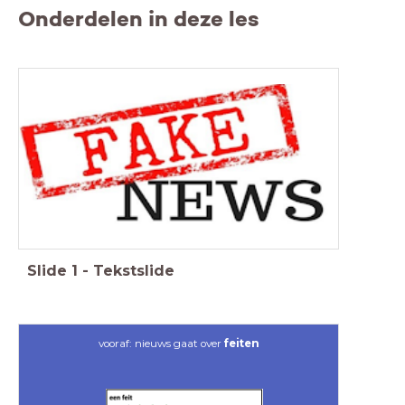
Onderdelen in deze les
Slide
1
-
Tekstslide
vooraf: nieuws gaat over
feiten