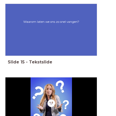
Waarom laten we ons zo snel vangen?
Slide
15
-
Tekstslide