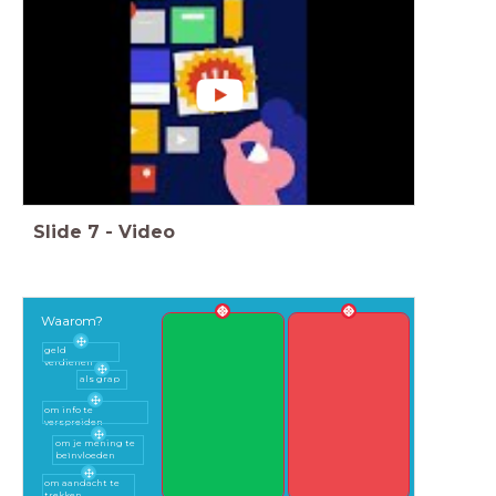
Slide
7
-
Video
Waarom?
geld
verdienen
als grap
om info te
verspreiden
om je mening te
beïnvloeden
om aandacht te
trekken