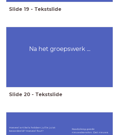
Slide
19
-
Tekstslide
Na het groepswerk ...
Slide
20
-
Tekstslide
Hoeveel artikels hebben jullie juist
Raadpleeg goede
beoordeeld? Hoeveel fout?
nieuwskanalen. Dat nieuws