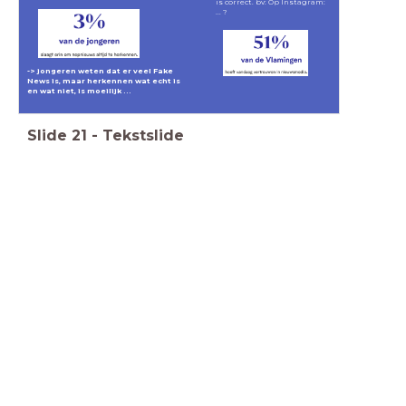
is correct. bv: Op Instagram:
... ?
-> jongeren weten dat er veel Fake
News is, maar herkennen wat echt is
en wat niet, is moeilijk ...
Slide
21
-
Tekstslide