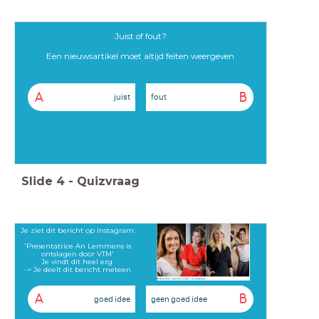
Juist of fout?
Een nieuwsartikel moet altijd feiten weergeven
A
B
juist
fout
Slide
4
-
Quizvraag
Je ziet dit bericht op Instagram:
'Presentatrice An Lemmens is
ontslagen door VTM'
Je vindt dit heel erg.
-> Je deelt dit bericht meteen
A
B
goed idee
geen goed idee