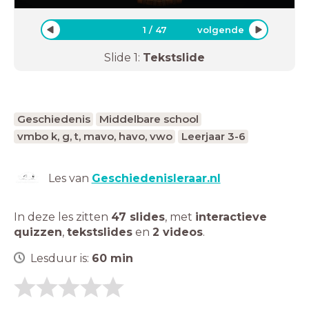
1
/
47
volgende
Slide
1
:
Tekstslide
Geschiedenis
Middelbare school
vmbo k, g, t, mavo, havo, vwo
Leerjaar 3-6
Les van
Geschiedenisleraar.nl
In deze les zitten
47 slides
,
met
interactieve
quizzen
,
tekstslides
en
2 videos
.
Lesduur is:
60
min