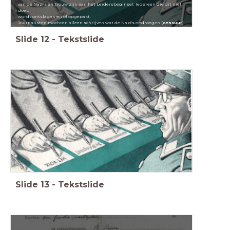
van de Nazi's en trouw zijn aan het Leidersbeginsel. Iedereen die dit niet
doet,
wordt ontslagen en of opgepakt.
Journalisten mochten alleen schrijven wat de Nazi's opdroegen (
censuur
).
Slide
12
-
Tekstslide
Slide
13
-
Tekstslide