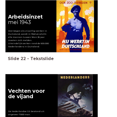
Arbeidsinzet
mei 1943
Wat begon als vrijwillig werken in
Duitsland, wordt in 1943 verplicht:
alle mannen tussen 18 en 35 jaar
moeten zich melden.
Uiteindelijk werken rond de 500.000
Nederlanders in Duitsland.
Slide
22
-
Tekstslide
Vechten voor
de vijand
De Nederlandse SS bestond uit
ongeveer 7000 man.