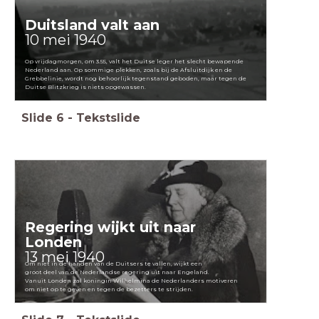
Duitsland valt aan
10 mei 1940
Op vrijdagmorgen, om 3.55, valt het Duitse leger het slecht bewapende
Nederland aan. Op sommige plekken, zoals bij de Afsluitdijk en de
Grebbelinie, wordt nog behoorlijk tegenstand geboden, maar tegen de
Duitse Blitzkrieg is niets opgewassen.
Slide
6
-
Tekstslide
Regering wijkt uit naar
Londen
13 mei 1940
Om niet in de handen van de Duitsers te vallen, wijkt een
groot deel van de Nederlandse regering uit naar Engeland.
Vanuit Londen zal koningin Wilhelmina de Nederlanders motiveren
om niet op te geven en tegen de bezetters te strijden.