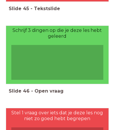
Slide
45
-
Tekstslide
Schrijf 3 dingen op die je deze les hebt
geleerd
Slide
46
-
Open vraag
Stel 1 vraag over iets dat je deze les nog
niet zo goed hebt begrepen