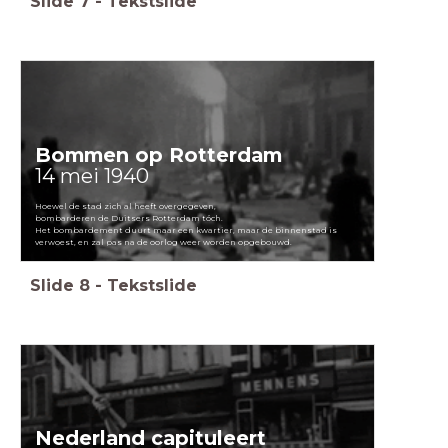
Slide
7
-
Tekstslide
Bommen op Rotterdam
14 mei 1940
Hoewel de stad zich al heeft overgegeven,
bombarderen de Duitsers Rotterdam tóch.
Het bombardement duurt maar een kwartier, maar de binnenstad is
verwoest, en zal pas na de oorlog weer worden opgebouwd.
Slide
8
-
Tekstslide
Nederland capituleert