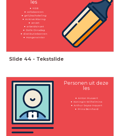
les
NSB
collaboreren
gelijkschakeling
Ariërverklaring
verzet
arbeidsinzet
Dolle Dinsdag
distibutiebonnen
Hongerwinter
Slide
44
-
Tekstslide
Personen uit deze
les
Anton Mussert
Koningin Wilhelmina
Arthur Seyss-Inquart
Prins Bernhard