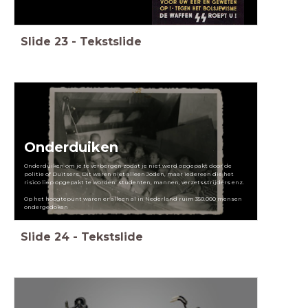
Slide
23
-
Tekstslide
Onderduiken
Onderduiken om je te verbergen zodat je niet werd opgepakt door de
politie of Duitsers. Dit waren niet alleen Joden, maar iedereen die het
risico liep opgepakt te worden: studenten, mannen, verzetsstrijders enz.
Op het hoogtepunt waren er alleen al in Nederland ruim 350.000 mensen
ondergedoken
Slide
24
-
Tekstslide