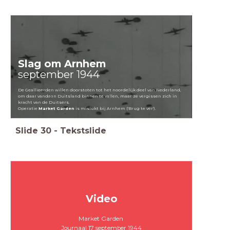
Slag om Arnhem
september 1944
De Geallieerden willen doorstoten tot het noordelijk deel van Nederland,
om daar vandaan Duitsland binnen te vallen, maar ze vergissen zich in
kracht van de Duitsers.
Operatie
Market Garden
is mislukt bij Arnhem ('Brug te ver').
Slide
30
-
Tekstslide
Video
Market Garden
Journaal 17 september 1944