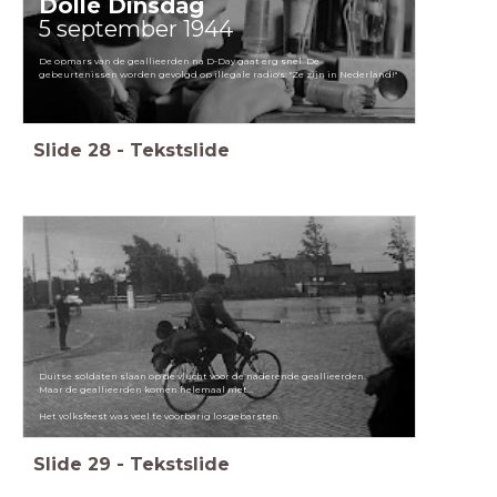
Dolle Dinsdag
5 september 1944
De opmars van de geallieerden na D-Day gaat erg snel. De
gebeurtenissen worden gevolgd op illegale radio's: "Ze zijn in Nederland!"
Slide
28
-
Tekstslide
Duitse soldaten slaan op de vlucht voor de naderende geallieerden.
Maar de geallieerden komen helemaal niet...
Het volksfeest was veel te voorbarig losgebarsten.
Slide
29
-
Tekstslide