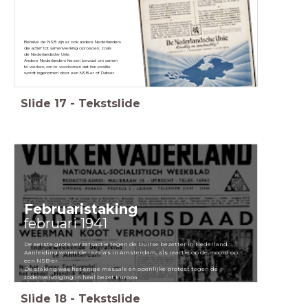
Behalve de NSB zijn er ook andere Nederlanders
die actief tot samenwerking oproepen, zoals
de Nederlandsche Unie.
Andere Nederlanders kiezen bewust om samen
te werken, om te voorkomen dat hun positie
wordt ingenomen door een NSB-er of Duitser.
Slide
17
-
Tekstslide
Februaristaking
februari 1941
De eerste grote verzetsactie tegen de Duitse bezetter in Nederland.
Aanleiding waren de razzia's in Amsterdam, als reactie op de moord op
een NSB-er.
De staking was het enige massale en openlijke protest tegen de
Jodenvervolging in heel bezet Europa.
Slide
18
-
Tekstslide