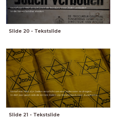
Vanaf april 1941 verschijnen de bordjes "
Voor Joden verboden
"
in de Nederlandse steden.
Slide
20
-
Tekstslide
Vanaf mei 1942 zijn Joden verplicht om een Jodenster te dragen.
In dat jaar gaan ook de eerste Joden via Westerbork naar Auschwitz...
Slide
21
-
Tekstslide