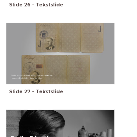
Slide
26
-
Tekstslide
Om te voorkomen dat Joden worden opgepakt,
worden identiteitsbewijzen vervalst...
Slide
27
-
Tekstslide