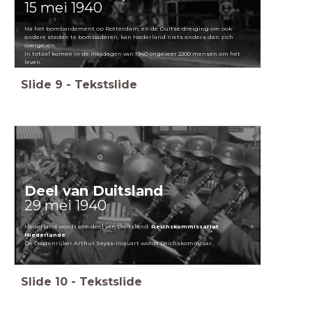
15 mei 1940
Na het bombardement op Rotterdam, en de Duitse dreiging om ook
andere steden te bombaderen, kan Nederland niets anders dan zich
overgeven.
In totaal komen in de meidagen van 1940 ongeveer 2200 mensen om het
leven.
Slide
9
-
Tekstslide
Deel van Duitsland
29 mei 1940
Nederland wordt een deel van Duitsland:
Reichskommissariat
Niederlande
De Oostenrijker Arthur Seyss-Inquart wordt Reichskommisar.
Slide
10
-
Tekstslide