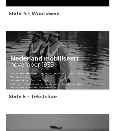
Slide
4
-
Woordweb
Nederland mobiliseert
november 1939
De Nederlandse regering hoopt dat, net als tijdens de Eerste
Wereldoorlog,
Nederland neutraal zou blijven.
Uiteindelijk wordt pas laat besloten om tóch te mobiliseren en gebruik te
maken van de Hollandse Waterlinie.
Slide
5
-
Tekstslide