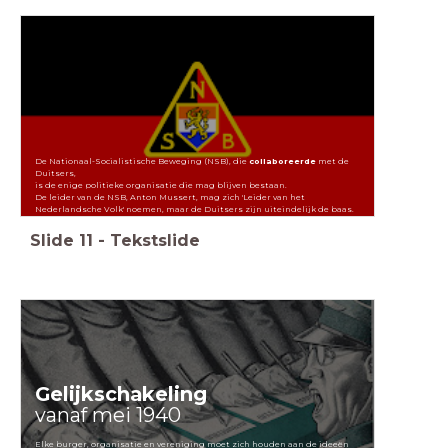
De Nationaal-Socialistische Beweging (NSB), die
collaboreerde
met de
Duitsers,
is de enige politieke organisatie die mag blijven bestaan.
De leider van de NSB, Anton Mussert, mag zich 'Leider van het
Nederlandsche Volk' noemen, maar de Duitsers zijn uiteindelijk de baas.
Slide
11
-
Tekstslide
Gelijkschakeling
vanaf mei 1940
Elke burger, organisatie en vereniging moet zich houden aan de ideeën