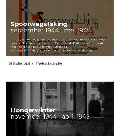
Spoorwegstaking
september 1944 - mei 1945
Om de geallieerde opmars te helpen, roept Radio Oranje het spoorweg-
personeel op om te gaan staken. Zo kunnen de Duitsers geen gebruik
meer maken van het spoor voor hun oorlog.
Het zorgt uiteindelijk ook voor voedsel- en brandstoftekorten...
Slide
33
-
Tekstslide
Hongerwinter
november 1944 - april 1945