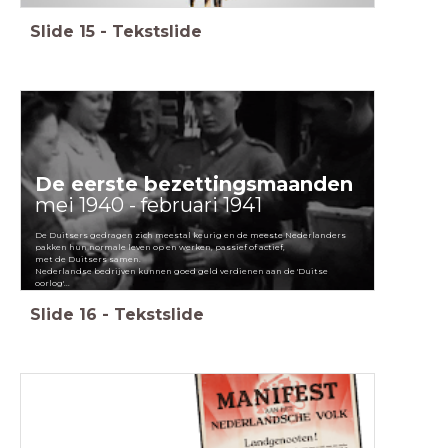
Slide
15
-
Tekstslide
De eerste bezettingsmaanden
mei 1940 - februari 1941
De Duitsers gedragen zich meestal keurig en de meeste Nederlanders
pakken hun normale leven op en werken, passief of actief,
met de Duitsers samen.
Nederlandse bedrijven kunnen goed geld verdienen aan de 'Duitse
oorlog'...
Slide
16
-
Tekstslide