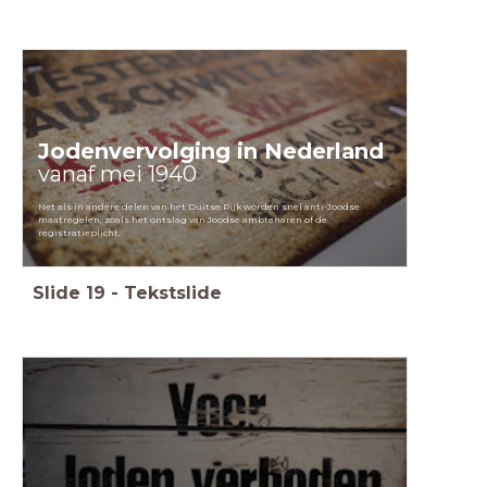
Jodenvervolging in Nederland
vanaf mei 1940
Net als in andere delen van het Duitse Rijk worden snel anti-Joodse
maatregelen, zoals het ontslag van Joodse ambtenaren of de
registratieplicht.
Slide
19
-
Tekstslide