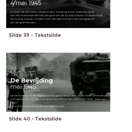
4 mei 1945
In Hotel De Wereld in Wageningen wordt op 5 mei onderhandeld
over de onvoorwaardelijke overgave van de Duitse troepen in Nederland.
De Duitse troepen hebben zich overigens al op 4 mei overgegeven
aan de geallieerden.
Slide
39
-
Tekstslide
De Bevrijding
mei 1945
De bevrijding wordt tegenwoordig gevierd op 5 mei, maar Nederland werd
niet overal op 5 mei bevrijd: soms was het eerder, soms veel later, zoals op
Texel.
Dit eiland werd pas op 20 mei 1945 bevrijd.
Slide
40
-
Tekstslide