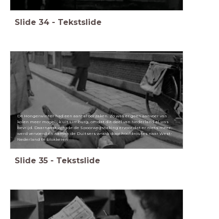
Slide
34
-
Tekstslide
De Hongerwinter had een aantal oorzaken. Zo was er geen aanvoer van
kolen meer mogelijk uit Limburg, omdat dit deel van Nederland al was
bevrijd. Daarnaast zorgde de Spoorwegstaking ervoor dat er niets meer
werd vervoerd én namen de Duitsers wraak door hoofdroutes naar West-
Nederland te blokkeren
Slide
35
-
Tekstslide