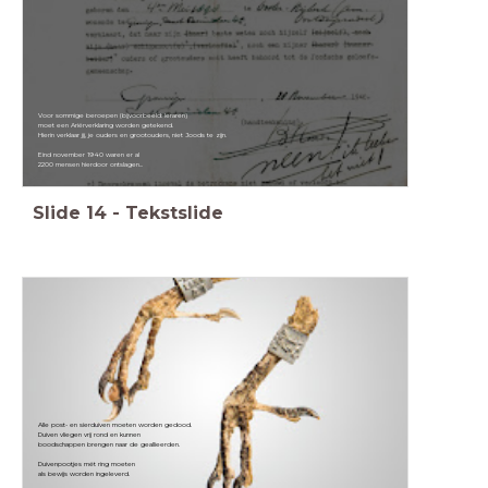
Voor sommige beroepen (bijvoorbeeld: leraren)
moet een Ariërverklaring worden getekend.
Hierin verklaar jij, je ouders en grootouders, niet Joods te zijn.
Eind november 1940 waren er al
2200 mensen hierdoor ontslagen...
Slide
14
-
Tekstslide
Alle post- en sierduiven moeten worden gedood.
Duiven vliegen vrij rond en kunnen
boodschappen brengen naar de geallieerden.
Duivenpootjes mét ring moeten
als bewijs worden ingeleverd.