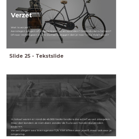
Verzet
Wat is verzet?
Aanslagen plegen of illegale krantjes verspreiden? Onderduikers helpen?
Of naar rechts gaan als de Duitsers zeggen dat je naar links moet gaan?
Slide
25
-
Tekstslide
In totaal waren er rond de 45.000 Nederlanders die actief verzet pleegden.
Maar dat konden ze niet doen zonder de hulp van honderduizenden
anderen.
Verzet plegen was levensgevaarlijk: niet alleen voor jezelf, maar ook voor je
omgeving.