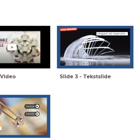
Origami als inspiratie
Video
Slide
3
-
Tekstslide
bekijk
bekijk
?
bron: MIT