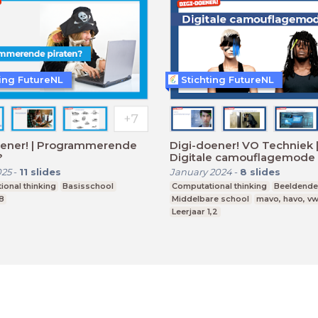
ting FutureNL
Stichting FutureNL
oener! | Programmerende
Digi-doener! VO Techniek 
?
Digitale camouflagemode
025
-
11
slides
January 2024
-
8
slides
onal thinking
Basisschool
Computational thinking
Beeldende
8
Middelbare school
mavo, havo, v
Leerjaar 1,2