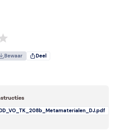
Bewaar
Deel
nstructies
DD_VO_TK_208b_Metamaterialen_DJ.pdf