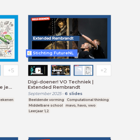
Stichting FutureNL
Digi-doener! VO Techniek |
e je
Extended Rembrandt
September 2025
-
6
slides
Rekenen
Beeldende vorming
Computational thinking
Middelbare school
mavo, havo, vwo
Leerjaar 1,2