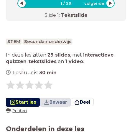
1
/
29
volgende
Slide
1
:
Tekstslide
STEM
Secundair onderwijs
In deze les zitten
29 slides
,
met
interactieve
quizzen
,
tekstslides
en
1 video
.
Lesduur is:
30
min
Start les
Bewaar
Deel
Printen
Onderdelen in deze les