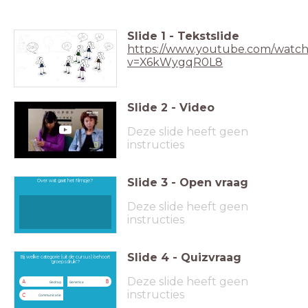
Slide
1
-
Tekstslide
https://www.youtube.com/watch
v=X6kWygqR0L8
Slide
2
-
Video
Deze slide heeft geen
instructies
Slide
3
-
Open vraag
Over wat gaat het filmpje?
Deze slide heeft geen
instructies
Slide
4
-
Quizvraag
Bij welke categorie (uit de cursus) behoort
'groepsdruk'?
Deze slide heeft geen
A
B
Gedrag
Genetica
instructies
C
Communicatie