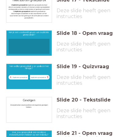
Twee soorten groepsdruk
1)
Expliciete groepsdruk
: expliciete groepsdruk omvat
directe verzoeken, bevelen of druk van andere groepsleden
Deze slide heeft geen
om bepaalde acties te ondernemen of gedrag te vertonen.
2)
Impliciete groepsdruk
: Impliciete groepsdruk
daarentegen is subtieler en kan voortkomen uit het
instructies
waarnemen van het gedrag en de attitudes van andere
groepsleden.
Slide
18
-
Open vraag
Kan je een voorbeeld geven van expliciete
groepsdruk?
Deze slide heeft geen
instructies
Slide
19
-
Quizvraag
Van welke groepsdruk is er sprake in het
filmpje?
Deze slide heeft geen
A
B
Expliciete groepdruk
Impliciete groepsdruk
instructies
Slide
20
-
Tekstslide
Gevolgen
Groepsdruk kan zowel positieve als negatieve gevolgen
hebben.
Deze slide heeft geen
instructies
Slide
21
-
Open vraag
Hoe zou groepsdruk een positieve
invloed kunnen hebben op een individu?