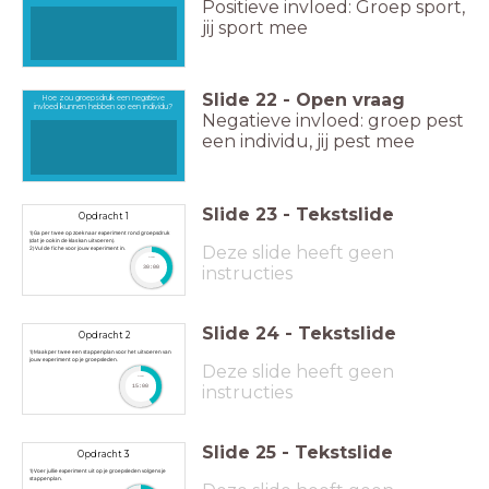
Positieve invloed: Groep sport,
jij sport mee
Slide
22
-
Open vraag
Hoe zou groepsdruk een negatieve
invloed kunnen hebben op een individu?
Negatieve invloed: groep pest
een individu, jij pest mee
Slide
23
-
Tekstslide
Opdracht 1
1) Ga per twee op zoek naar experiment rond groepsdruk
(dat je ook in de klas kan uitvoeren).
Deze slide heeft geen
2) Vul de fiche voor jouw experiment in.
timer
instructies
30:00
Slide
24
-
Tekstslide
Opdracht 2
1) Maak per twee een stappenplan voor het uitvoeren van
jouw experiment op je groepsleden.
Deze slide heeft geen
timer
instructies
15:00
Slide
25
-
Tekstslide
Opdracht 3
1) Voer jullie experiment uit op je groepsleden volgens je
stappenplan.