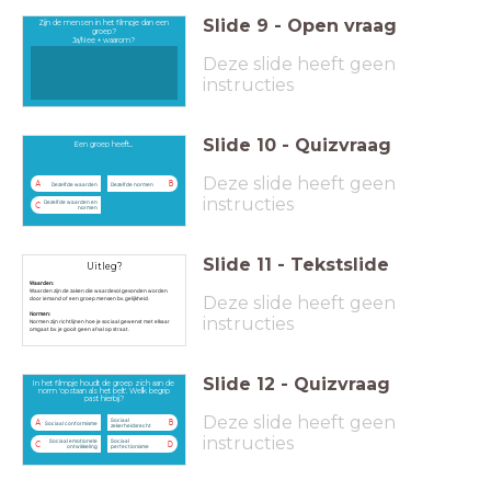
Slide
9
-
Open vraag
Zijn de mensen in het filmpje dan een
groep?
Ja/Nee + waarom?
Deze slide heeft geen
instructies
Slide
10
-
Quizvraag
Een groep heeft...
Deze slide heeft geen
A
B
Dezelfde waarden
Dezelfde normen
instructies
Dezelfde waarden en
C
normen
Slide
11
-
Tekstslide
Uitleg?
Waarden:
Waarden zijn de zaken die waardevol gevonden worden
Deze slide heeft geen
door iemand of een groep mensen bv. gelijkheid.
Normen:
instructies
Normen zijn richtlijnen hoe je sociaal gewenst met elkaar
omgaat bv. je gooit geen afval op straat.
Slide
12
-
Quizvraag
In het filmpje houdt de groep zich aan de
norm 'opstaan als het belt'. Welk begrip
past hierbij?
Deze slide heeft geen
Sociaal
A
B
Sociaal conformisme
zekerheidsrecht
instructies
Sociaal emotionele
Sociaal
C
D
ontwikkeling
perfectionisme