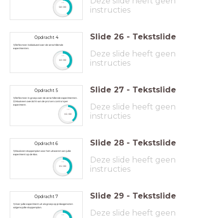
Deze slide heeft geen
timer
instructies
50:00
Slide
26
-
Tekstslide
Opdracht 4
1) Reflecteer individueel over de verschillende
experimenten.
Deze slide heeft geen
timer
instructies
10:00
Slide
27
-
Tekstslide
Opdracht 5
1) Reflecteer in groep over de verschillende experimenten.
2) Maak een overzicht van de pro's en contra's per
Deze slide heeft geen
experiment.
timer
instructies
15:00
Slide
28
-
Tekstslide
Opdracht 6
1) Maak een stappenplan voor het uitvoeren van jullie
experiment op de klas.
Deze slide heeft geen
timer
instructies
15:00
Slide
29
-
Tekstslide
Opdracht 7
1) Voer jullie experiment uit als groep op je klasgenoten
volgens jullie stappenplan.
Deze slide heeft geen
timer