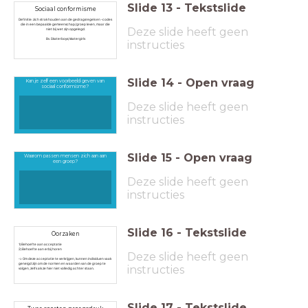
Slide
13
-
Tekstslide
Sociaal conformisme
Definitie: zich strak houden aan de gedragsregels en ‑codes
die in een bepaalde gemeenschap/groep leven, maar die
Deze slide heeft geen
niet bij wet zijn opgelegd.
Bv. Skaterboys/skatergirls
instructies
Slide
14
-
Open vraag
Kan je zelf een voorbeeld geven van
sociaal conformisme?
Deze slide heeft geen
instructies
Slide
15
-
Open vraag
Waarom passen mensen zich aan aan
een groep?
Deze slide heeft geen
instructies
Slide
16
-
Tekstslide
Oorzaken
1) Behoefte aan acceptatie
2) Behoefte aan erbij horen
Deze slide heeft geen
-> Om deze acceptatie te verkrijgen, kunnen individuen vaak
geneigd zijn om de normen en waarden van de groep te
instructies
volgen, zelfs als ze hier niet volledig achter staan.
Slide
17
-
Tekstslide