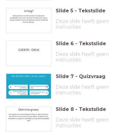
Slide
5
-
Tekstslide
Uitleg?
Gedrag bestaat uit alle bewuste of onbewuste
handelingen, die al dan niet waarneembaar zijn. Zowel
Deze slide heeft geen
mensen als dieren vertonen gedrag. Er zijn verschillende
soorten gedrag.
instructies
Slide
6
-
Tekstslide
GROEPS - DRUK
Deze slide heeft geen
instructies
Slide
7
-
Quizvraag
Wat zijn kenmerken van een groep?
Deze slide heeft geen
Directe interactie
Gedeeld/gemeenschappelijk
A
B
met elkaar
doel
instructies
Gezamenlijk behoren
Individuele belangen
C
D
tot eenzelfde
vooropstellen
categorie
Slide
8
-
Tekstslide
Definitie groep:
Een groep is een verzameling van twee of meer personen,
die in directe interactie staan met elkaar. Ze behoren tot
Deze slide heeft geen
eenzelfde categorie en ze hebben een gemeenschappelijk
doel.
instructies