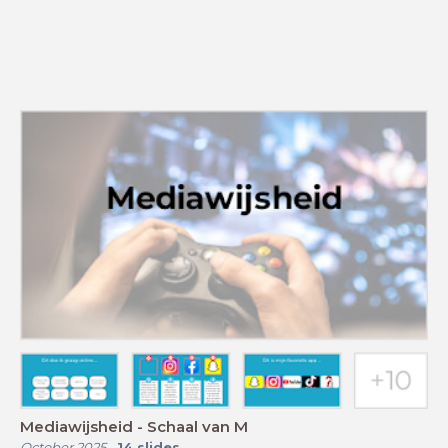
Mediawijsheid - Schaal van M
October 2025
-
14
slides