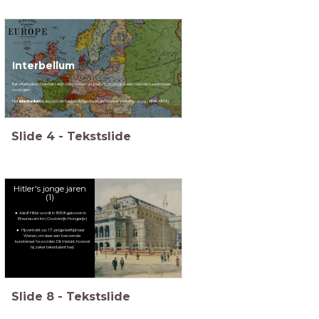
Interbellum
Een interbellum (van het Latijn
inter
, tussen en
bellum
, oorlog) is een periode tussen twee
oorlogen.
Het
interbellum
is de periode tussen de Eerste en de Tweede Wereldoorlog (1919-1939)
Slide
4
-
Tekstslide
Hitler's jonge jaren
(1)
Adolf Hitler wordt in 1889 geboren in
Braunau am Inn (Oostenrijk-Hongarije)
Hij vertrekt op 17-jarige leeftijd naar
Wenen, om daar een 'beroemde
kunstenaar' te worden. Dit mislukt, hoewel
hij zeker tekentalent had.
Slide
8
-
Tekstslide