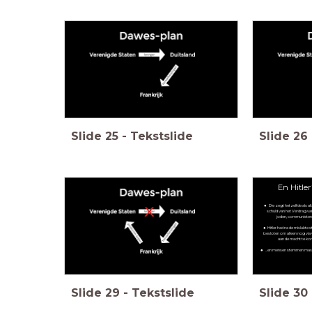
Slide
25
-
Tekstslide
Slide
26
En Hitle
Die zegt hetzelfde als alti
schuld van het Verdrag van
joden, communisten,
Hitler had na de mislukte
besloten om alleen nog via
aan de macht te kom
...en mensen stemmen mas
Slide
29
-
Tekstslide
Slide
30