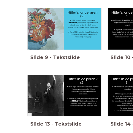
Hitler's jonge jaren
Hitler's jonge
(2)
(3)
Hij is op dat moment nog geen
Als Oostenrijk gaat hij vrijwi
antisemiet
(jodenhater). Hij raakt echter
leger in als de Eerste W
steeds meer onder de indruk van de
begint.
antisemtische burgemeester van Wenen.
Hij is niet zo'n beste so
Rond 1913 vertrekt hij naar München in
'heldendaden', die hij zelf he
Duitsland, omdat hij teleurgesteld is in
blijken onzin te zijn: hij was 
Oostenrijk-Hongarije
zelden aan het front te v
Slide
9
-
Tekstslide
Slide
10
Hitler in de politiek
Hitler in de p
(2)
(3)
Hitler blijkt een talent te hebben voor het
Hitler's ideeën zijn al die tij
houden van toespraken. Deze
veranderd:
toespraken worden gehouden in
bierkelders.
Verdrag van Versailles 
Het land is overgenome
Binnen de partij, inmiddels omgedoopt
buitenlandse bezetter (
tot
NSDAP
(Nationaalsocialistische
Het is allemaal de schuld 
Duitse Arbeiderspartij), neemt Hitler
Communiste
steeds meer de rol van leider op zich.
Duitsland heeft Leb
(levensruimte no
Er moet één sterke lei
Slide
13
-
Tekstslide
Slide
14