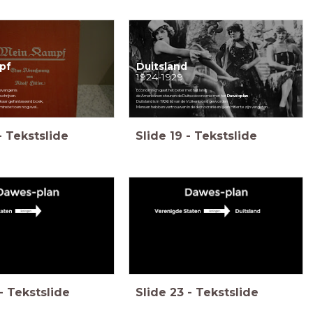
pf
Duitsland
1924-1929
 gevangenis
Economisch gaat het beter met het land:
schrijven.
de Amerikanen steunen de Duitse economie met het
Dawesplan
elkaar gefantaseerd boek,
Duitsland is in 1926 lid van de Volkenbond geworden
inste: toen nog wel...
Mensen hebben vertrouwen in de democratie en lijken Hitler te zijn vergeten...
-
Tekstslide
Slide
19
-
Tekstslide
-
Tekstslide
Slide
23
-
Tekstslide