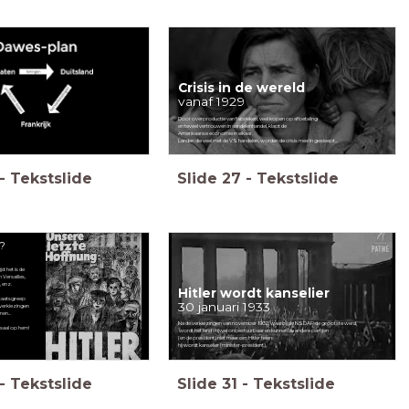
Crisis in de wereld
vanaf 1929
Door overproductie van fabrieken, veel kopen op afbetaling
en teveel vertrouwen in aandelenhandel, klapt de
Amerikaanse economie in elkaar.
Landen die veel met de VS handelen, worden de crisis mee in gesleept...
-
Tekstslide
Slide
27
-
Tekstslide
r?
jd: het is de
 Versailles,
 enz.
Hitler wordt kanselier
 staatsgreep
30 januari 1933
 verkiezingen
en...
Na de verkiezingen van november 1932, waarbij de NSDAP de grootste werd,
saal op hem!
wordt het land vrijwel onbestuurbaar en kunnen de andere partijen
(en de president) niet meer om Hitler heen:
hij wordt kanselier (minister-president).
-
Tekstslide
Slide
31
-
Tekstslide