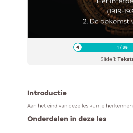
Het Interb
(1919-19
2. De opkomst v
1
/
38
Slide
1
:
Tekst
Introductie
Aan het eind van deze les kun je herkennen
Onderdelen in deze les