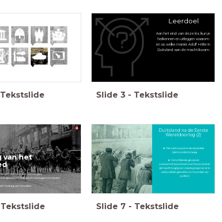
Leerdoel
Aan het eind van deze les kun je
herkennen en uitleggen waarom
en op welke manier Adolf Hitler in
Duitsland aan de macht kwam.
Tekstslide
Slide
3
-
Tekstslide
Duitsland na de Eerste
Wereldoorlog (2)
Het vertrouwen in de republiek
(democratie) is laag.
 van het
Verschillende groepen
ed
(
extreemlinks
/
extreemrechts
proberen
de macht te grijpen (
staatsgreep
) en er is
veel politiek geweld (o.a. moorden op
talingen niet meer kan opbrengen,
politici)
Ruhrgebied om Duitsland te dwingen tot betalen.
t Verdrag van Versailles.
Tekstslide
Slide
7
-
Tekstslide