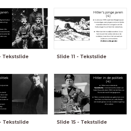
 jaren
Hitler's jonge jaren
(4)
llig het Duitse
In oktober 1918 raakt hij in België bij een
ereldoorlog
mosterdgas-aanval gewond, en is hij drie
maanden blind. De overgave van het
Duitse leger hoort hij in het ziekenhuis.
ldaat. Alle
eft beschreven,
Hitler kan het moeilijk bevatten. Voor
een koerier die
hem kwam het verlies niet door de
inden was.
soldaten, maar door het verraad van
Joden en communisten
(
Dolkstootlegende
)
-
Tekstslide
Slide
11
-
Tekstslide
olitiek
Hitler in de politiek
(4)
d vrijwel niet
Hitler bewonderde de
fascistische
(=extreemrechts) leider van
Italië, Mussolini, die in 1922 met de Mars op
is slecht
Rome de macht had gegrepen.
n door een
Frankrijk)
Hitler vond dat de tijd was gekomen voor
van Joden en
een Mars op München (en zelfs Berlijn):
n
een staatsgreep om de zwakke regering
ensraum
af te zetten.
dig)
der komen
-
Tekstslide
Slide
15
-
Tekstslide