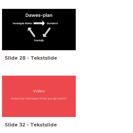
Slide
28
-
Tekstslide
Video
Histoclips: Hoe kwam Hitler aan de macht?
Slide
32
-
Tekstslide