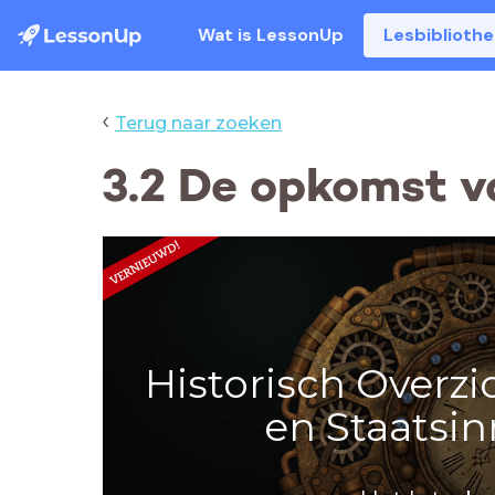
Wat is LessonUp
Lesbiblioth
‹
Terug naar zoeken
3.2 De opkomst v
Historisch Overzi
en Staatsin