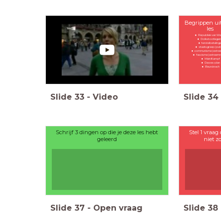
Begrippen ui
les
Republiek van We
Dolkstootlege
herstelbetaling
staatsgreep (put
communisme (extree
fascisme (extreemr
Mein Kampf
Dawes-plan
Beurskrach
Slide
33
-
Video
Slide
34
Schrijf 3 dingen op die je deze les hebt
Stel 1 vraag 
geleerd
niet z
Slide
37
-
Open vraag
Slide
38