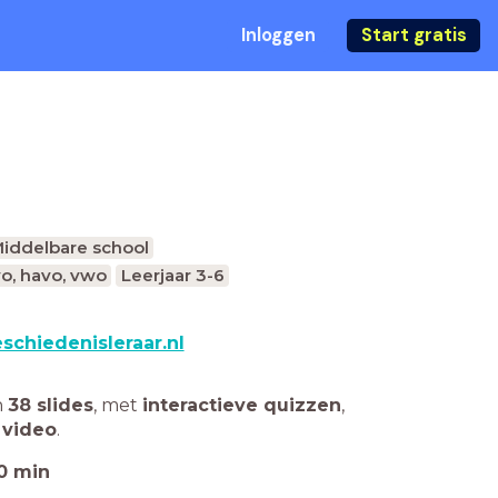
Inloggen
Start gratis
iddelbare school
vo, havo, vwo
Leerjaar 3-6
schiedenisleraar.nl
n
38 slides
,
met
interactieve quizzen
,
 video
.
0
min