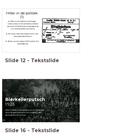
Hitler in de politiek
(1)
Hitler moet in dienst van het leger
onderzoeken of de vele kleine politieke
groepen in Duitsland een bedreiging zijn
voor de Republiek van Weimar.
Dit waren vaak nationalistische en zeer
teleurgestelde Duitsers.
Bij één van de partijen (DAP) sluit hij zich
uiteindelijk aan.
Slide
12
-
Tekstslide
Bierkellerputsch
1923
Hitler's mislukte staatsgreep (putsch) in München.
Hij wordt gearresteerd en veroordeeld tot een
gevangenisstraf van 5 jaar.
Slide
16
-
Tekstslide