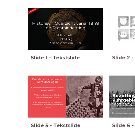
Historisch Overzicht vanaf 1848
en Staatsinrichting
Het Interbellum
(1919-1939)
2. De opkomst van Hitler
Slide
1
-
Tekstslide
Slide
2
-
Duitsland na de Eerste
Wereldoorlog (1)
Eerste democratie in Duitsland: Republiek
van Weimar (1919)
Bezetting
Verlies van de oorlog komt hard aan,
zowel emotioneel als economisch.
Ruhrgebi
De herstelbetalingen zijn niet op te
1923-1924
brengen door de regering, en de inflatie is
Omdat Duitsland de herstelbe
groot.
bezetten Franse troepen het 
Dit was toegestaan volgens he
Slide
5
-
Tekstslide
Slide
6
-