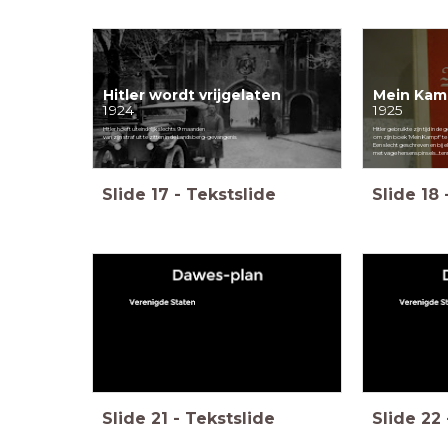
Hitler wordt vrijgelaten
Mein Kam
1924
1925
Hitler hoeft uiteindelijk slechts 9 maanden
Hitler gebruikte zijn tijd in de
van zijn straf uit te zitten in de Landsberg-gevangenis
om zijn boek 'Mein Kampf' te 
Een slecht geschreven en bij 
met vage hersenspinsels...tenm
Slide
17
-
Tekstslide
Slide
18
Slide
21
-
Tekstslide
Slide
22