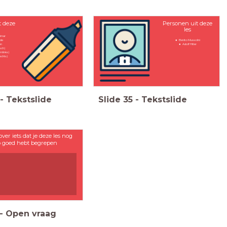
t deze
Personen uit deze
les
imar
nde
Benito Mussolini
en
Adolf Hitler
sch)
mlinks)
echts)
-
Tekstslide
Slide
35
-
Tekstslide
over iets dat je deze les nog
o goed hebt begrepen
-
Open vraag