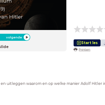
ellum
39)
an Hitler
volgende
Start les
slide
Printen
 en uitleggen waarom en op welke manier Adolf Hitler 