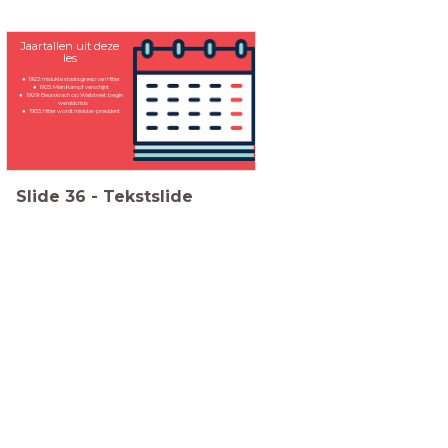
Jaartallen uit deze
les
1923: mislukte staatsgreep van Hitler
1925: Mein Kampf verschijnt
1929: Beurskrach op Wallstreet: begin
wereldcrisis
1933: Hitler wordt minister-president
Slide
36
-
Tekstslide