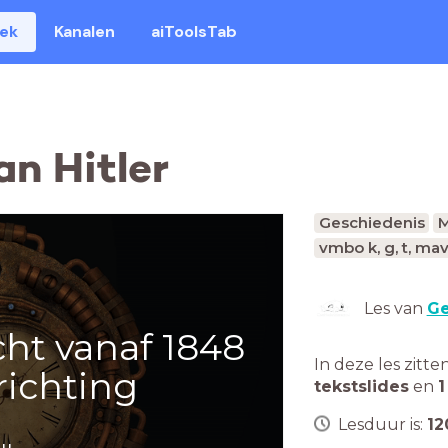
eek
Kanalen
aiToolsTab
an Hitler
Geschiedenis
M
vmbo k, g, t, ma
Les van
Ge
cht vanaf 1848
In deze les zitte
richting
tekstslides
en
1
Lesduur is:
12