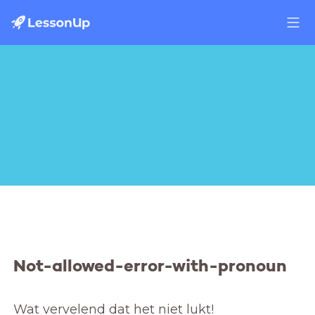
Not-allowed-error-with-pronoun
Wat vervelend dat het niet lukt! 
