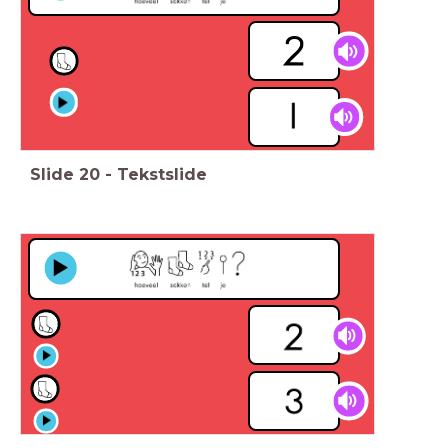
Slide
20
-
Tekstslide