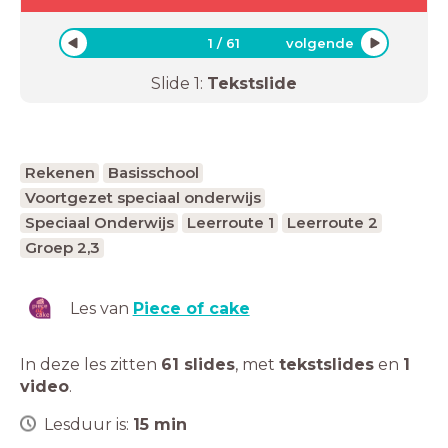
1
/
61
volgende
Slide
1
:
Tekstslide
Rekenen
Basisschool
Voortgezet speciaal onderwijs
Speciaal Onderwijs
Leerroute 1
Leerroute 2
Groep 2,3
Les van
Piece of cake
In deze les zitten
61 slides
,
met
tekstslides
en
1
video
.
Lesduur is:
15
min