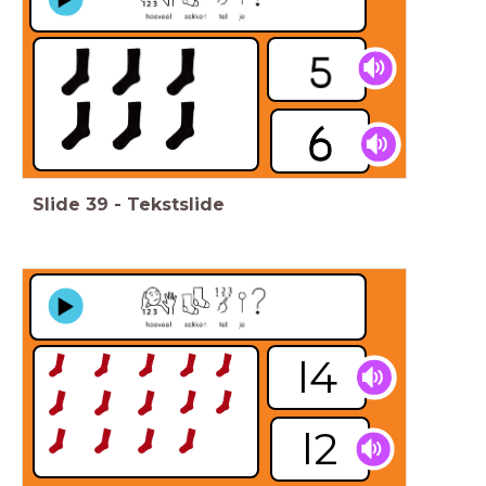
Slide
39
-
Tekstslide
l4
l2