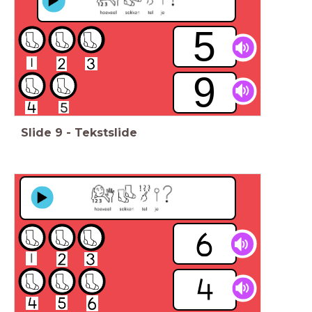
5
9
Slide
9
-
Tekstslide