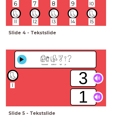
6
7
8
9
l0
ll
l2
l3
l4
l5
Slide
4
-
Tekstslide
3
1
Slide
5
-
Tekstslide