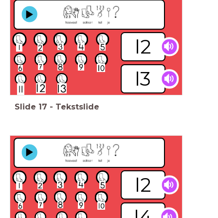
l2
l3
Slide
17
-
Tekstslide
l2
l4