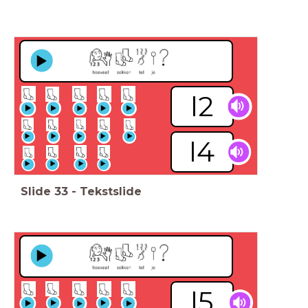
l2
l4
Slide
33
-
Tekstslide
l5