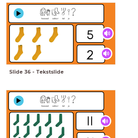
Slide
36
-
Tekstslide
ll