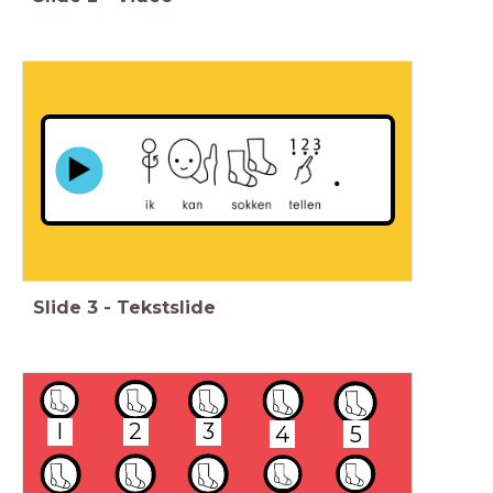
Slide
3
-
Tekstslide
l
2
3
4
5