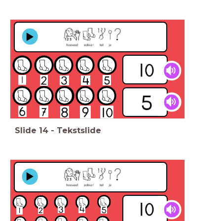
Slide
14
-
Tekstslide