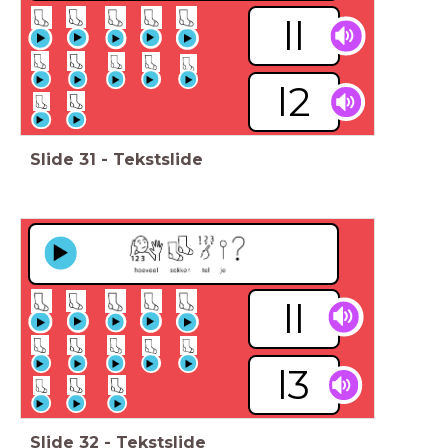
ll
l2
Slide
31
-
Tekstslide
ll
l3
Slide
32
-
Tekstslide