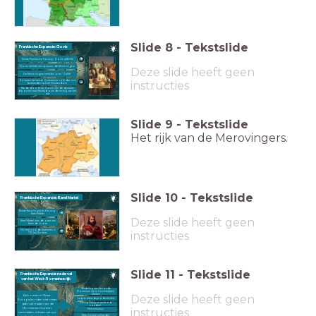
Slide
8
-
Tekstslide
Frankische Expansie: Clovis
Eerste Frankische Koning: Clovis (482-511)
Clovis stichtte een
dynastie
: de Merovingers
Deze slide heeft geen
De Merovingers heersten over 'Gallië'
instructies
Ze waren het eerste Germaanse volk dat zich
bekeerden tot het Christendom
Na de dood van Clovis viel de dynastie
door een machtsstrijd over de erving van het
rijk
Slide
9
-
Tekstslide
Het rijk van de Merovingers.
Slide
10
-
Tekstslide
Frankische Expansie: Karel Martel
Eerste Karolingische Koning:
Karel Martel
Deze slide heeft geen
Karel Martel was de opa van
Karel de Grote
Hij versloeg de Arabieren in
instructies
732 bij Poitiers
Slide
11
-
Tekstslide
Frankische Expansie na de val
van het West-Romeinse rijk
Verdeling van het oude
Romeinse rijk in koninkrijken/
streken
Deze slide heeft geen
De boeren in West-
Lagere arbeidsproductiviteit
Europa konden niet meer
Daling vraag en aanbod
gebruik maken van de
voedsel
Romeinse munten,
instructies
Het
hofstelsel
technieken, infrastructuur
Meer lokale ruilhandel