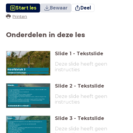
Start les
Bewaar
Deel
Printen
Onderdelen in deze les
Slide
1
-
Tekstslide
Deze slide heeft geen
instructies
Hoofdstuk 3
Verhalen en Verhuizingen
Slide
2
-
Tekstslide
Ik leerde...
over verstedelijking, besturen, bestuursvormen, cultuur en handel in het
oude Griekenland
wat het begrip 'hellenisme' betekend
4 soorten klimaten
Deze slide heeft geen
over platentektoniek en 3 typen vulkanisme
wat het begrip 'romanisering' betekend
over verstedelijking, besturen, bestuursvormen, cultuur en religie in het
Romeinse Rijk
over grenzen, migratie en volksverhuizingen in het Romeinse Rijk
instructies
over het verval van het Romeinse Rijk n in het Romeinse Rijk
over het verval van het Romeinse Rijk
Wat leerde ik dit hoofdstuk?
Slide
3
-
Tekstslide
Ik leer...
wat de Frankische Expansie is en wie daarin een belangrijke rol
speelden
wie Karel de Grote is en hoe hij zijn rijk bestuurde
wat het feodalisme is
Deze slide heeft geen
wat kerstening is
hoe de Islam is ontstaan en welke personen en stromingen er
belangrijk zijn in deze religie
over het Arabische Rijk
wat terpen en dijken zijn
wie de vikingen zijn