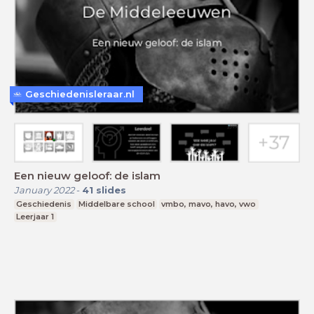
Geschiedenisleraar.nl
Een nieuw geloof: de islam
January 2022
-
41
slides
Geschiedenis
Middelbare school
vmbo, mavo, havo, vwo
Leerjaar 1