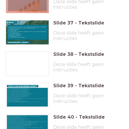
Deze slide heeft geen
instructies
Slide
37
-
Tekstslide
Ik leerde...
wat de Frankische Expansie is en wie daarin een belangrijke rol speelden
wie Karel de Grote is en hoe hij zijn rijk bestuurde
wat het feodalisme is
wat kerstening is
Deze slide heeft geen
hoe de Islam is ontstaan en welke personen en stromingen er belangrijk
zijn in deze religie
over het Arabische Rijk
wat terpen en dijken zijn
wie de vikingen zijn
instructies
over de reizen van de vikingen
Wat leerde ik dit hoofdstuk?
Slide
38
-
Tekstslide
Deze slide heeft geen
instructies
Slide
39
-
Tekstslide
Waar komen de afbeeldingen vandaan?
https://britishheritage.com/history/legend-king-arthur
Ricardo Cruz https://unsplash.com/photos/P8LZaU52NME
Nik Shuliahin- https://unsplash.com/photos/JOzv_pAkcMk
https://en.wikipedia.org/wiki/Merovingian_dynasty
Joost Crop https://unsplash.com/photos/30ZhQoT-8I4
Sigmund https://unsplash.com/photos/uiPt3BApz8g
Victoriano Izquierdo- https://unsplash.com/photos/HoevDVvxInw
Deze slide heeft geen
Ali Arif Soydaş https://unsplash.com/photos/uwzPks8CE3k
Dimitry B https://unsplash.com/photos/uDl5opHop7E
Daniel Morris https://unsplash.com/photos/v1_0vywMyOQ
https://www.historyhit.com/who-was-charles-martel/
https://nl.wikipedia.org/wiki/Clovis_I
https://allinnet.info/history/the-battle-of-poitiers-fighting-that-determined-the-fate-of-christian-europ
instructies
https://stringfixer.com/nl/Feudalisme/
https://wikikids.nl/Leenstelsel
https://historiek.net/het-spaans-moorse-erfgoed/133152/
https://nl.m.wikipedia.org/wiki/Bestand:World_Muslim_Population_Map.png
Slide
40
-
Tekstslide
https://www.britannica.com/topic/Viking-people
https://historische-figuren.webnode.nl/tijdvakken/monniken-en-ridders/erik-de-rode/
https://en.wikipedia.org/wiki/Rollo
https://frisiacoasttrail.blog/2020/10/26/dorestat/
https://docplayer.nl/44454176-Op-zoek-naar-dorestad.html
https://www.dorestadonthuld.nl/H9.html
https://historiek.net/koning-clovis-koning-franken/69866/
https://mijngelderland.nl/inhoud/routes/nijmegen-oudste-stad-van-nederland/palts-van-karel-de-grote
https://upload.wikimedia.org/wikipedia/commons/7/7c/Feodale_pyramide.png
https://stringfixer.com/nl/Germanic_religion_%28aboriginal%29
https://www.canonvannederland.nl/nl/overijssel/salland/zwolle/de-kerstening
Deze slide heeft geen
Bruno van der Kraan https://unsplash.com/photos/v2HgNzRDfII
Girl with red hat https://unsplash.com/photos/J2uXSi8tHrE
https://www.joostdevree.nl/shtmls/terp.shtml
https://erfgoedstem.nl/events/congres-waterbeheersing-nederland-middeleeuwse-en-nieuwe-tijd/
https://frisiacoasttrail.blog/2020/10/26/dorestat/