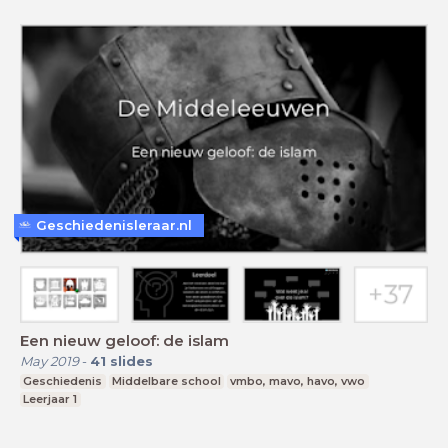
Geschiedenisleraar.nl
Een nieuw geloof: de islam
May 2019
-
41
slides
Geschiedenis
Middelbare school
vmbo, mavo, havo, vwo
Leerjaar 1