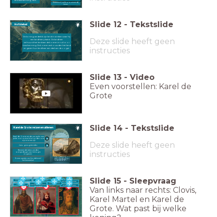
en bescherming, dus...
Autarkisch (zelfvoorzienend)
leven
Slide
12
-
Tekstslide
Hofstelsel
De koning verdeeld zijn land in streken waar hij
Deze slide heeft geen
een landheer plaatst. De landheer
verhuurd het land aan de boeren in ruil voor
bescherming. De boeren verbouwden het land
instructies
en geven hun landheer een deel van de oogst.
Slide
13
-
Video
Even voorstellen: Karel de
Grote
Slide
14
-
Tekstslide
Karel de Grote: reizen en uitlenen
Karel de Grote reisde van palts naar
palts om controle te houden over
zijn enorme rijk
Deze slide heeft geen
Palts
: grensgebieden
Besturende taken werden
instructies
overgedragen aan hertogen
en graven
Er was sprake van feodalisme/
het leenstelsel
Slide
15
-
Sleepvraag
Merovingers
Eerste Karolingische
Eerste Frankische
Het Heilige Roomse
vorst
Koning
Rijk
'Zwerverkoning'
Versloeg de
Feodalisme
invallende Arabieren
Eerste Christelijke
V
an links naar rechts: Clovis,
bij Poitiers
koning
Karel Martel en Karel de
Grote. Wat past bij welke