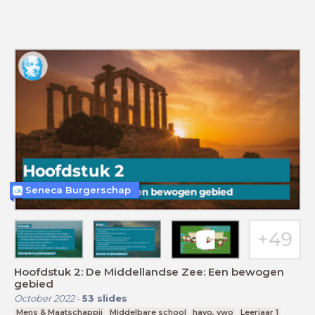
Seneca Burgerschap
Hoofdstuk 2: De Middellandse Zee: Een bewogen
gebied
October 2022
-
53
slides
Mens & Maatschappij
Middelbare school
havo, vwo
Leerjaar 1