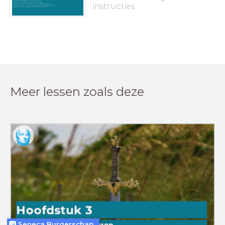
https://www.dorestadonthuld.nl/H9.html
https://onh.nl/verhaal/vikingen-in-nederland
instructies
Lukas Hron - https://unsplash.com/photos/sHcRZ1erlUs
Tucker Monticelli - https://unsplash.com/photos/pQTC0_DB4WU
https://nl.wikipedia.org/wiki/Strijd_tegen_het_water
Meer lessen zoals deze
Seneca Burgerschap