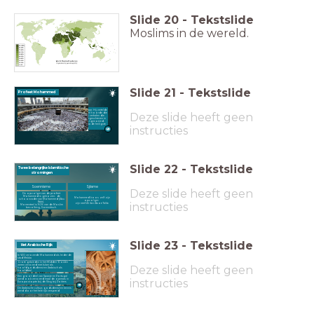
Slide
20
-
Tekstslide
Moslims in de wereld.
Slide
21
-
Tekstslide
Profeet Mohammed
De profeet Mohammed (570-632) was een handelaar. Hij vertelde
Deze slide heeft geen
dat hij op een nacht de stem van de engel Gabriël hoorde die
hem zei het woord van Allah te verspreiden. De verhalen die
Mohammed vertelde werden na zijn dood opgeschreven in
de
Koran
. De nieuwe godsdienst werd de
Islam
genoemd.
Mohammed is de belangrijkste profeet en Mekka de heiligste
instructies
plaats.
Slide
22
-
Tekstslide
Twee belangrijke Islamitische
stromingen
Soennisme
Sjiisme
Deze slide heeft geen
De opvolger van de profeet
Mohammed is gekozen: de
Mohammed koos zelf zijn
schoonvader van Mohammed (Abu
opvolger:
instructies
Bakr).
zijn neef Ali ibn Aboe Talib
Momenteel is 90% van de Moslim
bevolking, Soennitisch.
Slide
23
-
Tekstslide
Het Arabische Rijk
In 630 veroverde Mohammed als leider de
stad Mekka
Grote gebieden in het Midden-Oosten
Deze slide heeft geen
weren veroverd met Islam als
hoofdgodsdienst en Arabisch als
hoofdtaal
Een groot deel van Spanje en Portugal
instructies
werd ook veroverd maar de opmars in
Europa stopte bij de Slag bij Poitiers
De Arabische cultuur, godsdienst en kennis
werd door het hele rijk verspreid