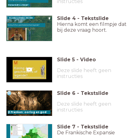
instructies
over de reizen van de vikingen
Wat leer ik dit hoofdstuk?
Slide
4
-
Tekstslide
Monniken en Ridders: 500-1000
Hierna komt een filmpje dat
Koning Arthur: geschiedenis of een legende?
bij deze vraag hoort.
Slide
5
-
Video
Deze slide heeft geen
instructies
Slide
6
-
Tekstslide
Deze slide heeft geen
instructies
§1 Franken: oorlog en god
Slide
7
-
Tekstslide
De Frankische Expansie