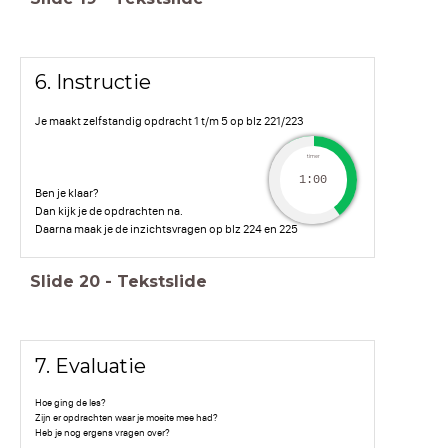
6. Instructie
Je maakt zelfstandig opdracht 1 t/m 5 op blz 221/223
timer
1:00
Ben je klaar?
Dan kijk je de opdrachten na.
Daarna maak je de inzichtsvragen op blz 224 en 225
Slide
20
-
Tekstslide
7. Evaluatie
Hoe ging de les?
Zijn er opdrachten waar je moeite mee had?
Heb je nog ergens vragen over?