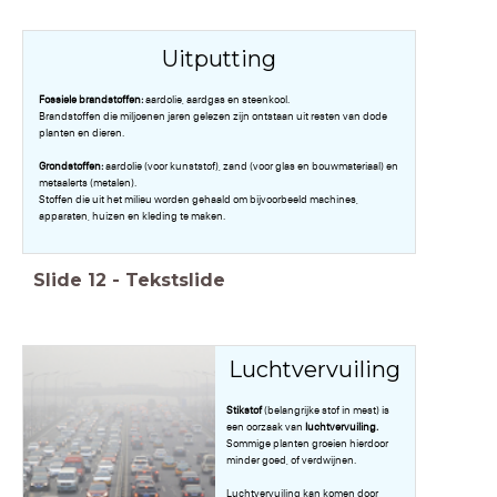
Uitputting
Fossiele brandstoffen:
aardolie, aardgas en steenkool.
Brandstoffen die miljoenen jaren gelezen zijn ontstaan uit resten van dode
planten en dieren.
Grondstoffen:
aardolie (voor kunststof), zand (voor glas en bouwmateriaal) en
metaalerts (metalen).
Stoffen die uit het milieu worden gehaald om bijvoorbeeld machines,
apparaten, huizen en kleding te maken.
Slide
12
-
Tekstslide
Luchtvervuiling
Stikstof
(belangrijke stof in mest) is
een oorzaak van
luchtvervuiling.
Sommige planten groeien hierdoor
minder goed, of verdwijnen.
Luchtvervuiling kan komen door