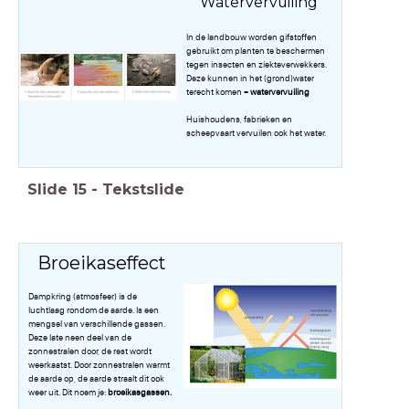
Watervervuiling
In de landbouw worden gifstoffen
gebruikt om planten te beschermen
tegen insecten en ziekteverwekkers.
Deze kunnen in het (grond)water
terecht komen =
watervervuiling
Huishoudens, fabrieken en
scheepvaart vervuilen ook het water.
Slide
15
-
Tekstslide
Broeikaseffect
Dampkring (atmosfeer) is de
luchtlaag rondom de aarde. Is een
mengsel van verschillende gassen.
Deze late neen deel van de
zonnestralen door, de rest wordt
weerkaatst. Door zonnestralen warmt
de aarde op, de aarde straalt dit ook
weer uit. Dit noem je:
broeikasgassen.