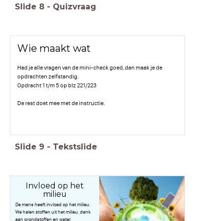
Slide
8
-
Quizvraag
Wie maakt wat
Had je alle vragen van de mini-check goed, dan maak je de
opdrachten zelfstandig.
Opdracht 1 t/m 5 op blz 221/223
De rest doet mee met de instructie.
Slide
9
-
Tekstslide
Invloed op het
milieu
De mens heeft invloed op het milieu.
We halen stoffen uit het milieu, denk
aan grondstoffen en water.