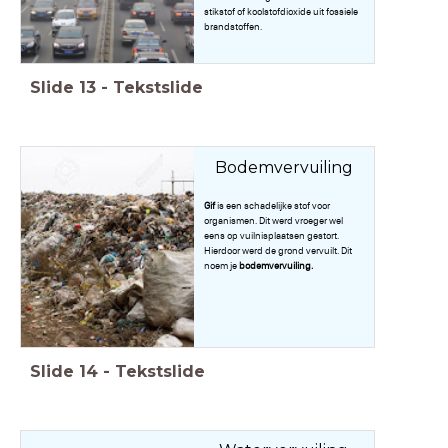
stikstof of koolstofdioxide uit fossiele
brandstoffen.
Slide
13
-
Tekstslide
Bodemvervuiling
Gif
is een schadelijke stof voor
organismen. Dit werd vroeger wel
eens op vuilnisplaatsen gestort.
Hierdoor werd de grond vervuilt. Dit
noem je
bodemvervuiling.
Slide
14
-
Tekstslide