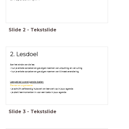
Slide
2
-
Tekstslide
2. Lesdoel
Aan het einde van de les:
- kun je enkele oorzaken en gevolgen noemen van uitputting en vervuiling
- kun je enkele oorzaken en gevolgen noemen van klimaatverandering
Leergebied overstijgende doelen:
Plannen en organiseren
- je schrijft zelfstandig huiswerk en leerwerk op in jouw agenda
- je plant leermomenten in voor een toets in jouw agenda
Slide
3
-
Tekstslide