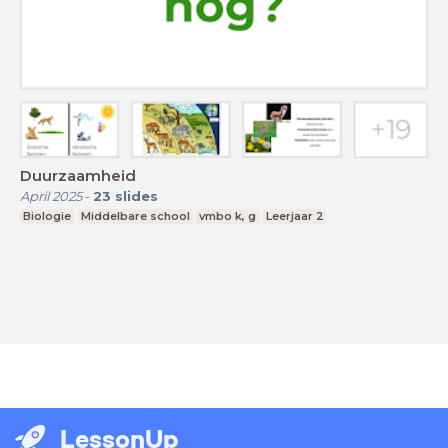
Duurzaamheid
April 2025
-
23
slides
Biologie
Middelbare school
vmbo k, g
Leerjaar 2
LessonUp