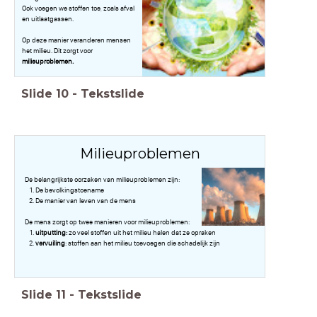
Ook voegen we stoffen toe, zoals afval
en uitlaatgassen.
Op deze manier veranderen mensen
het milieu. Dit zorgt voor
milieuproblemen.
Slide
10
-
Tekstslide
Milieuproblemen
De belangrijkste oorzaken van milieuproblemen zijn:
De bevolkingstoename
De manier van leven van de mens
De mens zorgt op twee manieren voor milieuproblemen:
uitputting:
zo veel stoffen uit het milieu halen dat ze opraken
vervuiling
: stoffen aan het milieu toevoegen die schadelijk zijn
Slide
11
-
Tekstslide