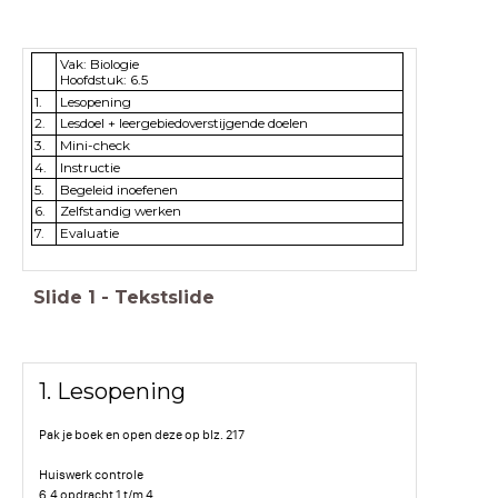
Vak: Biologie
Hoofdstuk: 6.5
1.
Lesopening
2.
Lesdoel + leergebiedoverstijgende doelen
3.
Mini-check
4.
Instructie
5.
Begeleid inoefenen
6.
Zelfstandig werken
7.
Evaluatie
Slide
1
-
Tekstslide
1. Lesopening
Pak je boek en open deze op blz. 217
Huiswerk controle
6.4 opdracht 1 t/m 4