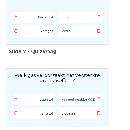
A
B
Kunststof
Zand
C
D
Aardgas
Metaal
Slide
7
-
Quizvraag
Welk gas veroorzaakt het versterkte
broeikaseffect?
A
B
zuurstof
koolstofdioxide ( CO2)
C
D
stikstof
biogassen