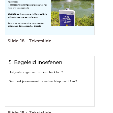
het klimaat
->
klimaatsverandering:
verandering van het
weer over lange periode.
blauwalg:
een bacterie die stoffen maakt die
giftig zijn voor mensen en honden.
Een gevolg van opwarming van de aarde:
stijging van de zeespiegel
en
droogte.
Slide
18
-
Tekstslide
5. Begeleid inoefenen
Had je alle vragen van de mini-check fout?
Dan maak je samen met de leerkracht opdracht 1 en 2
Slide
19
-
Tekstslide