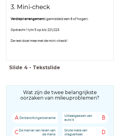
3. Mini-check
Verdiept arrangement
(gemiddeld een 8 of hoger):
Opdracht 1 t/m 5 op blz 221/223
De rest doet mee met de mini-check!
Slide
4
-
Tekstslide
Wat zijn de twee belangrijkste
oorzaken van milieuproblemen?
Uitlaatgassen van
A
B
De bevolkingstoename
auto's
De manier van leven van
Grote mate van
C
D
de mens
vliegverkeer