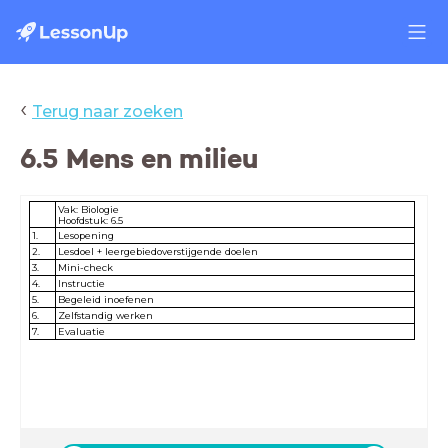
‹
Terug naar zoeken
6.5 Mens en milieu
Vak: Biologie
Hoofdstuk: 6.5
1.
Lesopening
2.
Lesdoel + leergebiedoverstijgende doelen
3.
Mini-check
4.
Instructie
5.
Begeleid inoefenen
6.
Zelfstandig werken
7.
Evaluatie