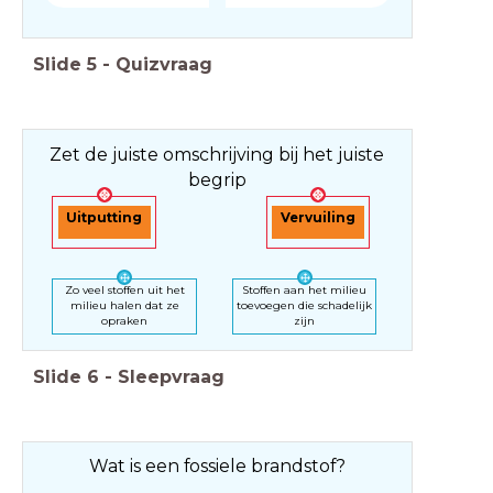
Slide
5
-
Quizvraag
Zet de juiste omschrijving bij het juiste
begrip
Uitputting
Vervuiling
Zo veel stoffen uit het
Stoffen aan het milieu
milieu halen dat ze
toevoegen die schadelijk
opraken
zijn
Slide
6
-
Sleepvraag
Wat is een fossiele brandstof?