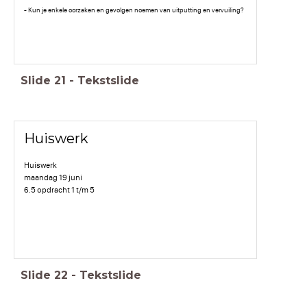
- Kun je enkele oorzaken en gevolgen noemen van uitputting en vervuiling?
Slide
21
-
Tekstslide
Huiswerk
Huiswerk
maandag 19 juni
6.5 opdracht 1 t/m 5
Slide
22
-
Tekstslide