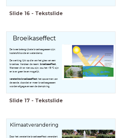
Slide
16
-
Tekstslide
Broeikaseffect
De twee belangrijkste broeikasgassen zijn:
koolstofdioxide en waterdamp.
De werking lijkt op die van het glas van een
broeikas. Vandaar de naam:
broeikaseffect.
Wanneer dit er niet zou zijn, zou het -18 °C zijn
en is er geen leven mogelijk.
versterkte broeikaseffect:
het opwarmen van
de aarde, doordat er meer broeikasgassen
worden afgegeven aan de dampkring.
Slide
17
-
Tekstslide
Klimaatverandering
Door het versterkte broeikaseffect verandert