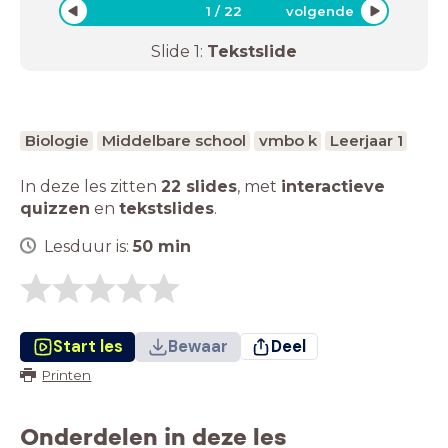
1
/
22
volgende
Slide
1
:
Tekstslide
Biologie
Middelbare school
vmbo k
Leerjaar 1
In deze les zitten
22 slides
,
met
interactieve
quizzen
en
tekstslides
.
Lesduur is:
50
min
Start les
Bewaar
Deel
Printen
Onderdelen in deze les