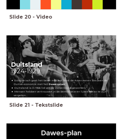
Slide
20
-
Video
Duitsland
1924-1929
Economisch gaat het beter met het land:
de Amerikanen steunen de
Duitse economie met het
Dawesplan
Duitsland is in 1926 lid van de Volkenbond geworden
Mensen hebben vertrouwen in de democratie en lijken Hitler te zijn
vergeten...
Slide
21
-
Tekstslide