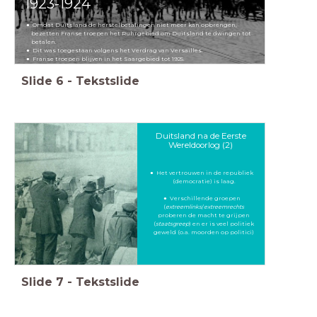
1923-1924
Omdat Duitsland de herstelbetalingen niet meer kan opbrengen,
bezetten Franse troepen het Ruhrgebied om Duitsland te dwingen tot
betalen.
Dit was toegestaan volgens het Verdrag van Versailles.
Franse troepen blijven in het Saargebied tot 1925.
Slide
6
-
Tekstslide
Duitsland na de Eerste
Wereldoorlog (2)
Het vertrouwen in de republiek
(democratie) is laag.
Verschillende groepen
(
extreemlinks
/
extreemrechts
proberen de macht te grijpen
(
staatsgreep
) en er is veel politiek
geweld (o.a. moorden op politici)
Slide
7
-
Tekstslide