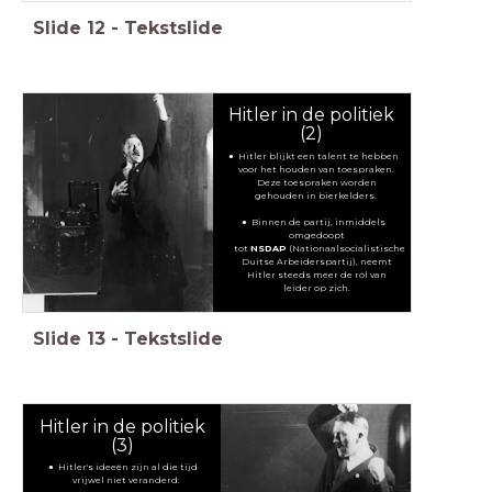
Slide
12
-
Tekstslide
Hitler in de politiek
(2)
Hitler blijkt een talent te hebben
voor het houden van toespraken.
Deze toespraken worden
gehouden in bierkelders.
Binnen de partij, inmiddels
omgedoopt
tot
NSDAP
(Nationaalsocialistische
Duitse Arbeiderspartij), neemt
Hitler steeds meer de rol van
leider op zich.
Slide
13
-
Tekstslide
Hitler in de politiek
(3)
Hitler's ideeën zijn al die tijd
vrijwel niet veranderd: