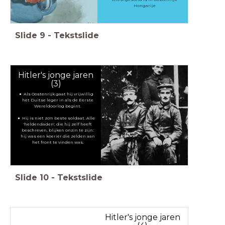
Hongarije
Slide
9
-
Tekstslide
Hitler's jonge jaren
(3)
Als Oostenrijk gaat hij vrijwillig
het Duitse leger in als de Eerste
Wereldoorlog begint.
Hij is niet zo'n beste soldaat. Alle
'heldendaden', die hij zelf heeft
beschreven, blijken onzin te zijn:
hij was een koerier die zelden aan
het front te vinden was.
Slide
10
-
Tekstslide
Hitler's jonge jaren