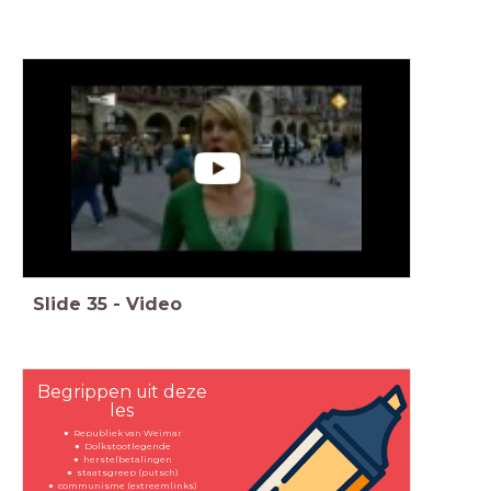
Slide
35
-
Video
Begrippen uit deze
les
Republiek van Weimar
Dolkstootlegende
herstelbetalingen
staatsgreep (putsch)
communisme (extreemlinks)