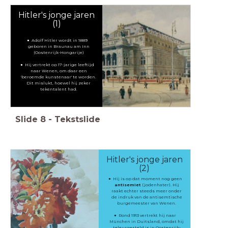
Hitler's jonge jaren
(1)
Adolf Hitler wordt in 1889
geboren in Braunau am Inn
(Oostenrijk-Hongarije)
Hij vertrekt op 17-jarige leeftijd
naar Wenen, om daar een
'beroemde kunstenaar' te worden.
Dit mislukt, hoewel hij zeker
tekentalent had.
Slide
8
-
Tekstslide
Hitler's jonge jaren
(2)
Hij is op dat moment nog geen
antisemiet
(jodenhater). Hij
raakt echter steeds meer onder
de indruk van de antisemtische
burgemeester van Wenen.
Rond 1913 vertrekt hij naar
München in Duitsland, omdat hij
teleurgesteld is in Oostenrijk-