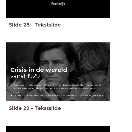
Slide
28
-
Tekstslide
Crisis in de wereld
vanaf 1929
Door overproductie van fabrieken, veel kopen op afbetaling en teveel
vertrouwen in aandelenhandel, klapt de Amerikaanse economie in
elkaar.
Landen die veel met de VS handelen worden de crisis mee ingesleept...
Slide
29
-
Tekstslide