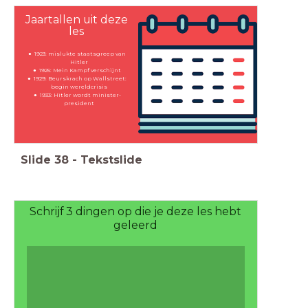
Jaartallen uit deze
les
1923: mislukte staatsgreep van
Hitler
1925: Mein Kampf verschijnt
1929: Beurskrach op Wallstreet:
begin wereldcrisis
1933: Hitler wordt minister-
president
Slide
38
-
Tekstslide
Schrijf 3 dingen op die je deze les hebt
geleerd