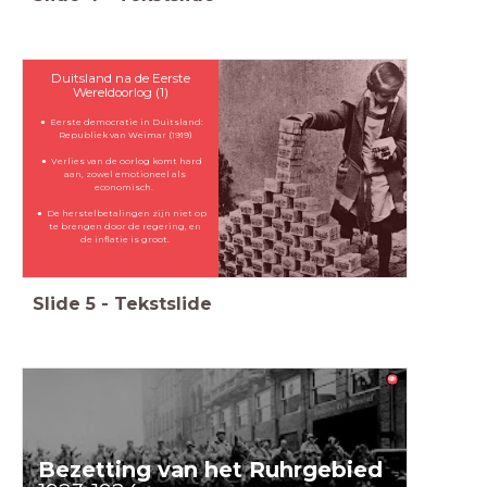
Duitsland na de Eerste
Wereldoorlog (1)
Eerste democratie in Duitsland:
Republiek van Weimar (1919)
Verlies van de oorlog komt hard
aan, zowel emotioneel als
economisch.
De herstelbetalingen zijn niet op
te brengen door de regering, en
de inflatie is groot.
Slide
5
-
Tekstslide
Bezetting van het Ruhrgebied