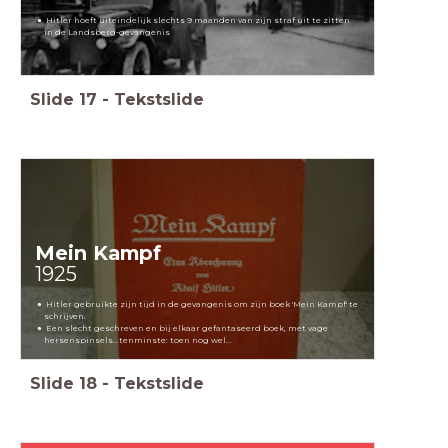
Hitler hoeft uiteindelijk slechts 9 maanden van zijn straf uit te zitten
in de Landsberg-gevangenis
Slide
17
-
Tekstslide
Mein Kampf
1925
Hitler gebruikte zijn tijd in de gevangenis om zijn boek 'Mein Kampf' te
schrijven.
Een slecht geschreven en bij elkaar gefantaseerd boek, met vage
hersenspinsels...tenminste: toen nog wel...
Slide
18
-
Tekstslide