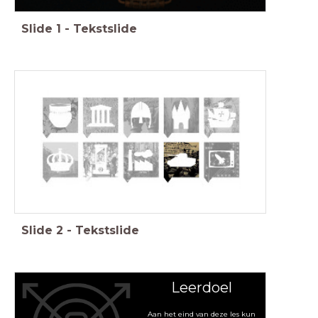
Slide
1
-
Tekstslide
Feniks, Geschiedenis Werkplaats, Memo, Saga
Slide
2
-
Tekstslide
Leerdoel
Aan het eind van deze les kun