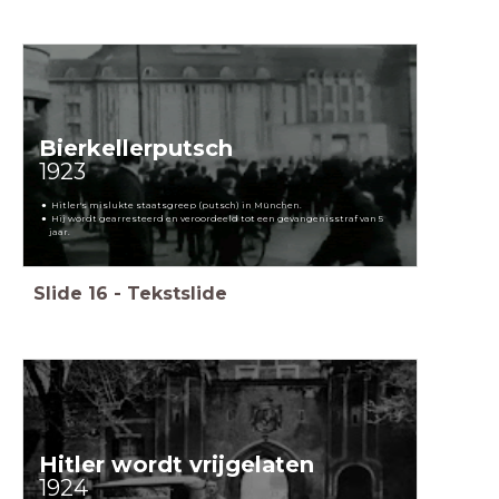
Bierkellerputsch
1923
Hitler's mislukte staatsgreep (putsch) in München.
Hij wordt gearresteerd en veroordeeld tot een gevangenisstraf van 5
jaar.
Slide
16
-
Tekstslide
Hitler wordt vrijgelaten
1924