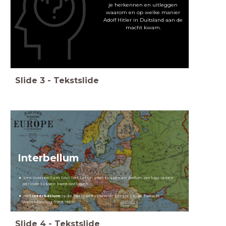
je herkennen en uitleggen
waarom en op welke manier
Adolf Hitler in Duitsland aan de
macht kwam.
Slide
3
-
Tekstslide
Interbellum
Een interbellum (van het Latijn
inter
, tussen en
bellum
, oorlog) is een
periode tussen twee oorlogen.
Het
interbellum
is de periode tussen de Eerste en de Tweede
Wereldoorlog (1919-1939)
Slide
4
-
Tekstslide