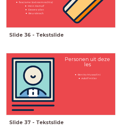
fascisme (extreemrechts)
Mein Kampf
Dawes-plan
Beurskrach
Slide
36
-
Tekstslide
Personen uit deze
les
Benito Mussolini
Adolf Hitler
Slide
37
-
Tekstslide