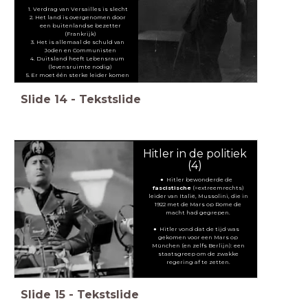
Verdrag van Versailles is slecht
Het land is overgenomen door
een buitenlandse bezetter
(Frankrijk)
Het is allemaal de schuld van
Joden en Communisten
Duitsland heeft Lebensraum
(levensruimte nodig)
Er moet één sterke leider komen
Slide
14
-
Tekstslide
Hitler in de politiek
(4)
Hitler bewonderde de
fascistische
(=extreemrechts)
leider van Italië, Mussolini, die in
1922 met de Mars op Rome de
macht had gegrepen.
Hitler vond dat de tijd was
gekomen voor een Mars op
München (en zelfs Berlijn): een
staatsgreep om de zwakke
regering af te zetten.
Slide
15
-
Tekstslide