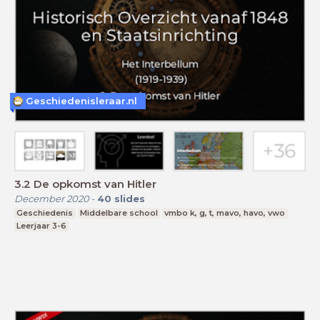
Geschiedenisleraar.nl
3.2 De opkomst van Hitler
December 2020
-
40
slides
Geschiedenis
Middelbare school
vmbo k, g, t, mavo, havo, vwo
Leerjaar 3-6