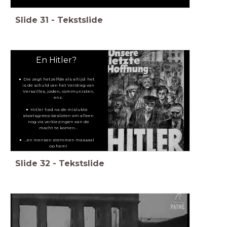
Slide
31
-
Tekstslide
En Hitler?
Die zegt hetzelfde als altijd: het
is de schuld van het Verdrag van
Versailles, joden, communisten,
enz.
Hitler had na de mislukte
staatsgreep besloten om alleen
nog via verkiezingen aan de
macht te komen...
...en mensen stemmen massaal
op hem!
Slide
32
-
Tekstslide