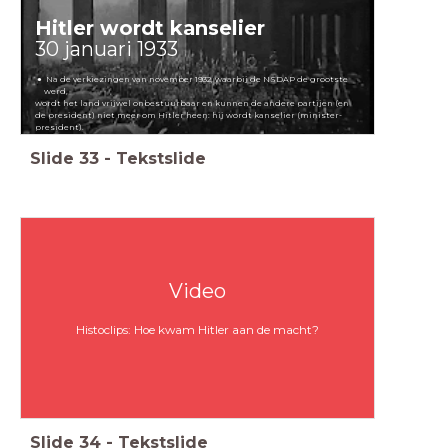
Hitler wordt kanselier
30 januari 1933
Na de verkiezingen van november 1932, waarbij de NSDAP de grootste
werd,
wordt het land vrijwel onbestuurbaar en kunnen de andere partijen (en
de president) niet meer om Hitler heen: hij wordt kanselier (minister-
president).
Slide
33
-
Tekstslide
Video
Histoclips: Hoe kwam Hitler aan de macht?
Slide
34
-
Tekstslide