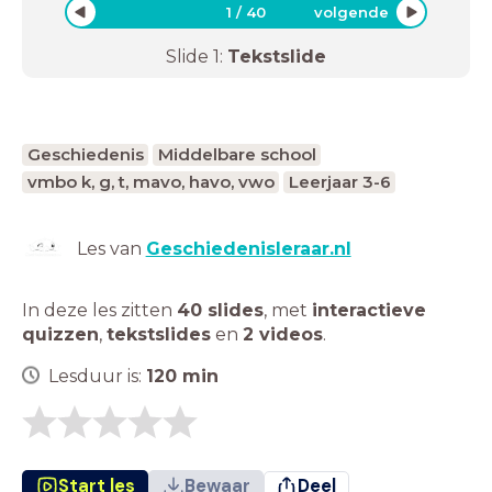
1
/
40
volgende
Slide
1
:
Tekstslide
Geschiedenis
Middelbare school
vmbo k, g, t, mavo, havo, vwo
Leerjaar 3-6
Les van
Geschiedenisleraar.nl
In deze les zitten
40 slides
,
met
interactieve
quizzen
,
tekstslides
en
2 videos
.
Lesduur is:
120
min
Start les
Bewaar
Deel