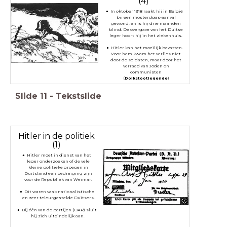
(4)
In oktober 1918 raakt hij in België
bij een mosterdgas-aanval
gewond, en is hij drie maanden
blind. De overgave van het Duitse
leger hoort hij in het ziekenhuis.
Hitler kan het moeilijk bevatten.
Voor hem kwam het verlies niet
door de soldaten, maar door het
verraad van Joden en
communisten
(
Dolkstootlegende
)
Slide
11
-
Tekstslide
Hitler in de politiek
(1)
Hitler moet in dienst van het
leger onderzoeken of de vele
kleine politieke groepen in
Duitsland een bedreiging zijn
voor de Republiek van Weimar.
Dit waren vaak nationalistische
en zeer teleurgestelde Duitsers.
Bij één van de partijen (DAP) sluit
hij zich uiteindelijk aan.