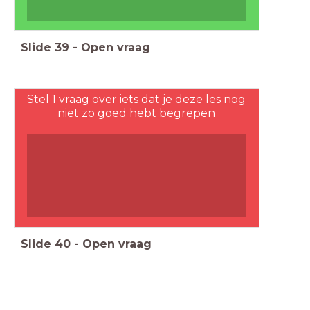
Slide
39
-
Open vraag
Stel 1 vraag over iets dat je deze les nog
niet zo goed hebt begrepen
Slide
40
-
Open vraag