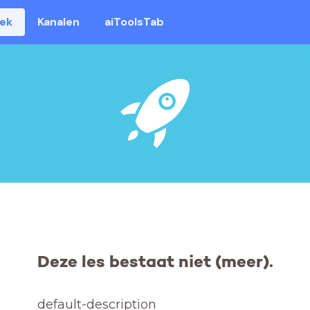
eek
Kanalen
aiToolsTab
Deze les bestaat niet (meer).
default-description