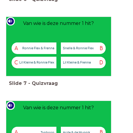
Van wie is deze nummer 1 hit?
A
B
Ronnie Flex & Frenna
Snelle & Ronnie Flex
C
D
Lil Kleine & Ronnie Flex
Lil Kleine & Frenna
Slide
7
-
Quizvraag
Van wie is deze nummer 1 hit?
A
B
Typhoon
Acda & de Munnik