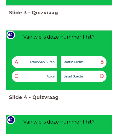
Slide
3
-
Quizvraag
Van wie is deze nummer 1 hit?
A
B
Armin van Buren
Martin Garrix
C
D
Avicii
David Guetta
Slide
4
-
Quizvraag
Van wie is deze nummer 1 hit?