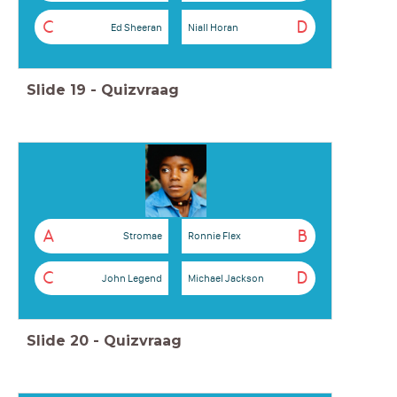
C
D
Ed Sheeran
Niall Horan
Slide
19
-
Quizvraag
A
B
Stromae
Ronnie Flex
C
D
John Legend
Michael Jackson
Slide
20
-
Quizvraag