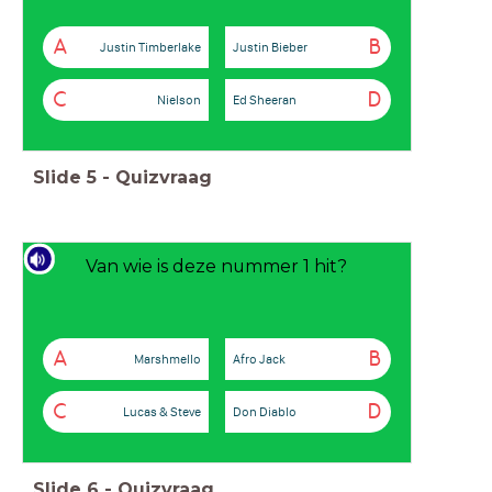
A
B
Justin Timberlake
Justin Bieber
C
D
Nielson
Ed Sheeran
Slide
5
-
Quizvraag
Van wie is deze nummer 1 hit?
A
B
Marshmello
Afro Jack
C
D
Lucas & Steve
Don Diablo
Slide
6
-
Quizvraag