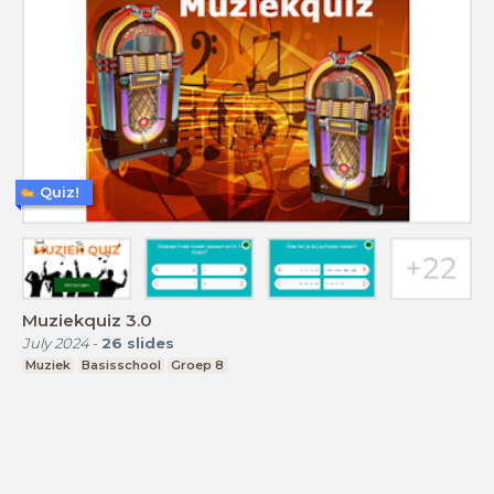
Quiz!
Muziekquiz 3.0
July 2024
-
26
slides
Muziek
Basisschool
Groep 8