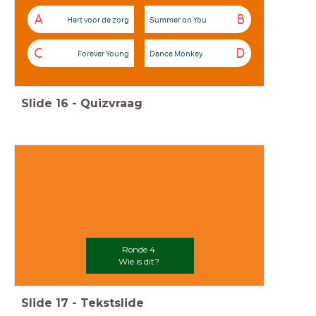
A
B
Hart voor de zorg
Summer on You
C
D
Forever Young
Dance Monkey
Slide
16
-
Quizvraag
Duinzigt Muziekquiz
Ronde 4
Wie is dit?
Slide
17
-
Tekstslide