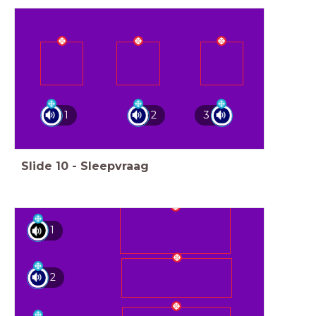
1
2
3
Slide
10
-
Sleepvraag
1
2