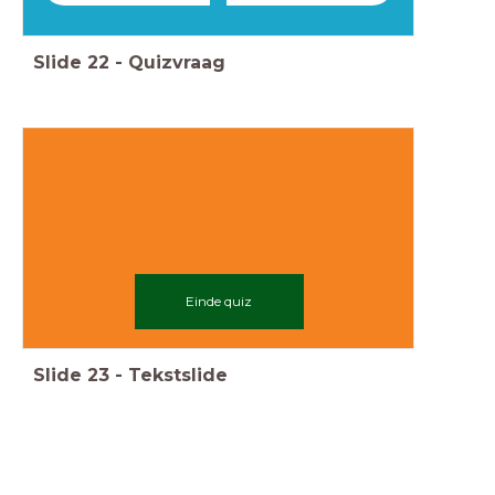
Slide
22
-
Quizvraag
And the winner is:
Einde quiz
Slide
23
-
Tekstslide