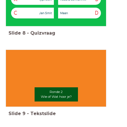
C
D
Jan Smit
Maan
Slide
8
-
Quizvraag
Duinzigt Muziekquiz
Ronde 2
Wie of Wat hoor je?
Slide
9
-
Tekstslide