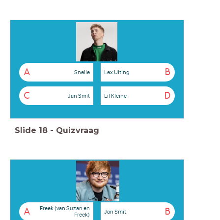
A
B
Snelle
Lex Uiting
C
D
Jan Smit
Lil Kleine
Slide
18
-
Quizvraag
Freek (van Suzan en
A
B
Jan Smit
Freek)