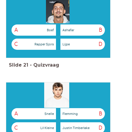
A
B
Boef
Ashafar
C
D
Rapper Sjors
Lijpe
Slide
21
-
Quizvraag
A
B
Snelle
Flemming
C
D
Lil Kleine
Justin Timberlake