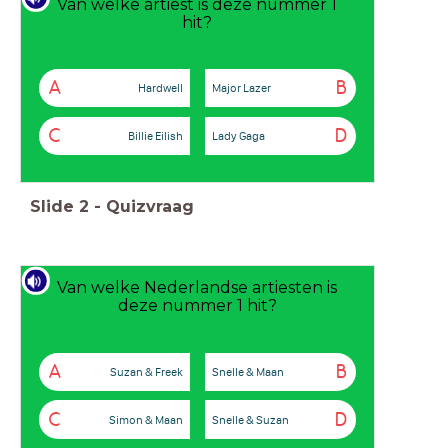
Van welke artiest is deze nummer 1
hit?
A
B
Hardwell
Major Lazer
C
D
Billie Eilish
Lady Gaga
Slide
2
-
Quizvraag
Van welke Nederlandse artiesten is
deze nummer 1 hit?
A
B
Suzan & Freek
Snelle & Maan
C
D
Simon & Maan
Snelle & Suzan