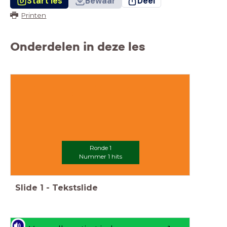
Start les
Bewaar
Deel
Printen
Onderdelen in deze les
Duinzigt Muziekquiz
Ronde 1
Nummer 1 hits
Slide
1
-
Tekstslide