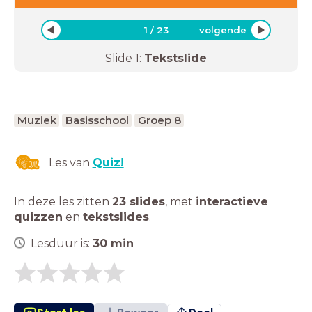
1
/
23
volgende
Slide
1
:
Tekstslide
Muziek
Basisschool
Groep 8
Les van
Quiz!
In deze les zitten
23 slides
,
met
interactieve
quizzen
en
tekstslides
.
Lesduur is:
30
min