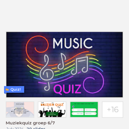
Quiz!
Muziekquiz groep 6/7
July 2024
-
20
slides