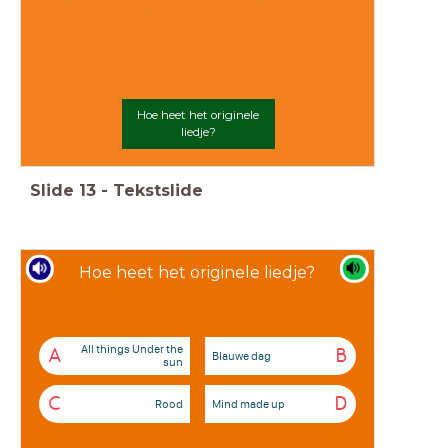
Hoe heet het originele
liedje?
Slide
13
-
Tekstslide
Hoe heet het originele liedje?
All things Under the
A
B
Blauwe dag
sun
C
D
Rood
Mind made up