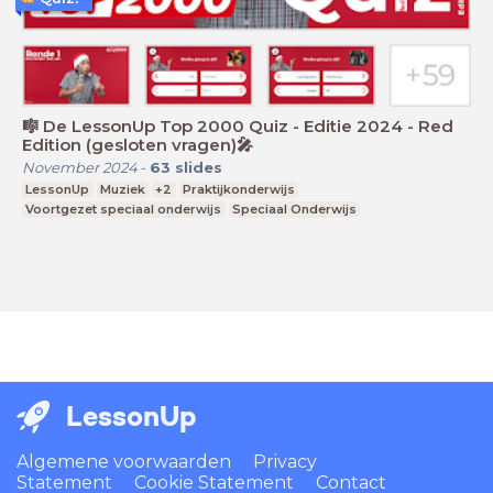
🎼 De LessonUp Top 2000 Quiz - Editie 2024 - Red
Edition (gesloten vragen)🎤
November 2024
-
63
slides
LessonUp
Muziek
+2
Praktijkonderwijs
Voortgezet speciaal onderwijs
Speciaal Onderwijs
LessonUp
Algemene voorwaarden
Privacy
Statement
Cookie Statement
Contact