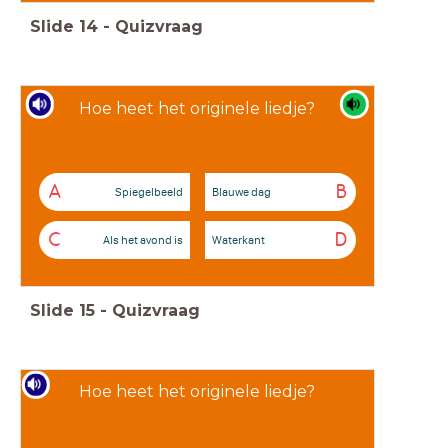
Slide
14
-
Quizvraag
Hoe heet het originele liedje?
A
B
Spiegelbeeld
Blauwe dag
C
D
Als het avond is
Waterkant
Slide
15
-
Quizvraag
Hoe heet het originele liedje?