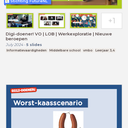
Stichting FutureNL
Digi-doener! VO | LOB | Werkexploratie | Nieuwe
beroepen
July 2024
-
5
slides
Informatievaardigheden
Middelbare school
vmbo
Leerjaar 3,4