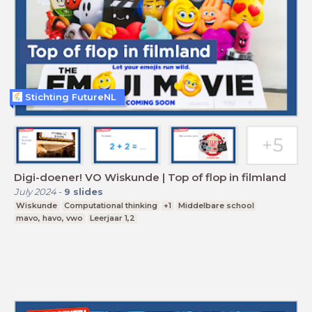
Stichting FutureNL
Digi-doener! VO Wiskunde | Top of flop in filmland
July 2024
-
9
slides
Wiskunde
Computational thinking
+1
Middelbare school
mavo, havo, vwo
Leerjaar 1,2