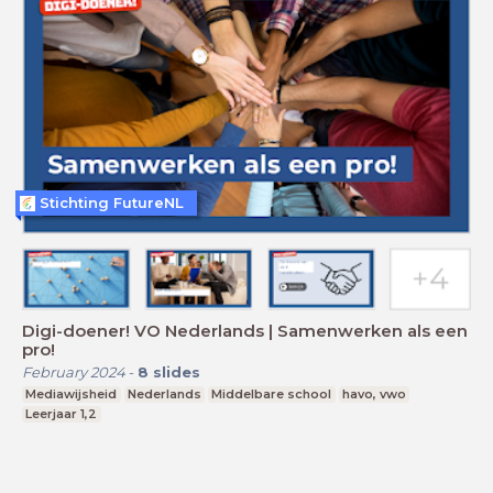
Stichting FutureNL
Digi-doener! VO Nederlands | Samenwerken als een
pro!
February 2024
-
8
slides
Mediawijsheid
Nederlands
Middelbare school
havo, vwo
Leerjaar 1,2