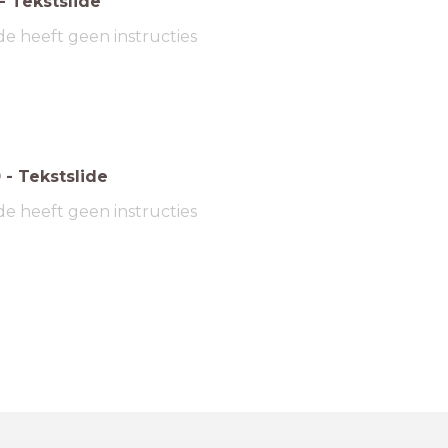
-
Tekstslide
de heeft geen instructies
0
-
Tekstslide
de heeft geen instructies