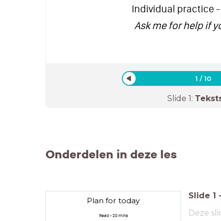
Individual practice -
Ask me for help if 
1
/
10
Slide
1
:
Tekst
Onderdelen in deze les
Slide
1
Plan for today
Deze sli
Read - 20 mins