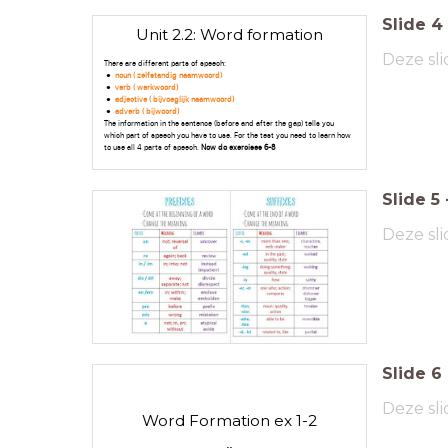
Slide
4
Unit 2.2: Word formation
Deze sli
There are different parts of speech:
noun ( zelfstandig naamwoord)
verb ( werkwoord)
adjective ( bijvoeglijk naamwoord)
adverb ( bijwoord)
The information in the sentence (before and after the gap) tells you
which part of speech you have to use. For the test you need to learn how
to use all 4 parts of speech.
Now do exercises 6-8
Slide
5
Deze sli
Slide
6
Deze sli
Word Formation ex 1-2