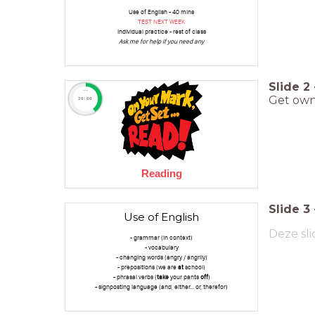
Use of English - 40 mins
TEST NEXT WEEK
Individual practice - rest of class
Ask me for help if you need any
Slide
2
timer
Get own
20:00
Reading
Slide
3
Use of English
Deze sli
- grammar (in context)
- vocabulary
- changing words (angry / angrily)
- prepositions (we are
at
school)
- phrasal verbs (
take
your pants
off
)
- signposting language (and, either... or, therefor)