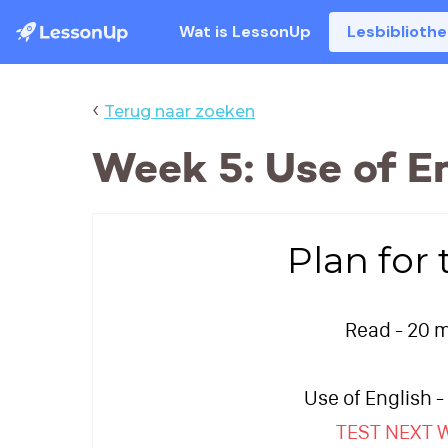
Wat is LessonUp
Lesbiblioth
‹
Terug naar zoeken
Week 5: Use of E
Plan for 
Read - 20 
Use of English 
TEST NEXT 