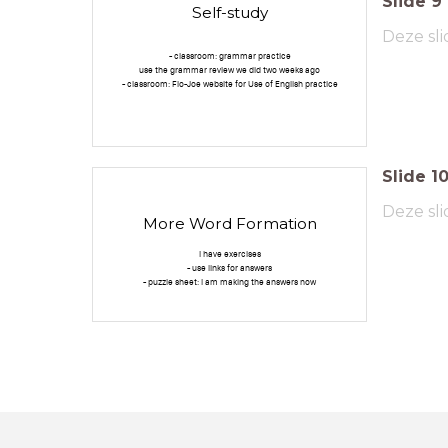
Slide
9
Self-study
Deze sli
- classroom: grammar practice
use the grammar review we did two weeks ago
- classroom: Flo-Joe website for Use of English practice
Slide
1
Deze sli
More Word Formation
I have exercises
- use links for answers
- puzzle sheet: I am making the answers now