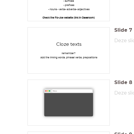
- suffixes
- prefixes
- nouns - verbs- adverbs- adjectives
Check the Flo-Joe website (link in Classroom)
Slide
7
Deze sli
Cloze texts
remember?
Add the linking words, phrasal verbs, prepositions
Slide
8
Deze sli
https: