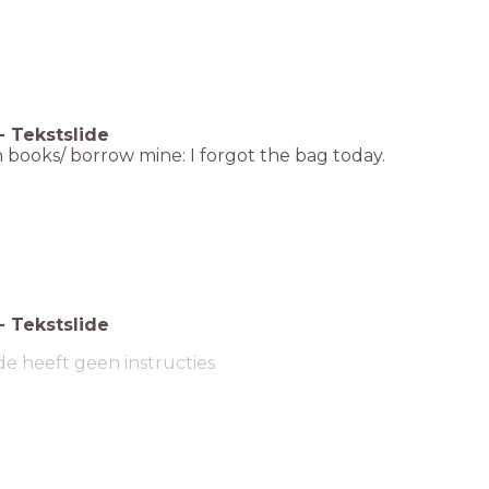
-
Tekstslide
 books/ borrow mine: I forgot the bag today.
-
Tekstslide
de heeft geen instructies