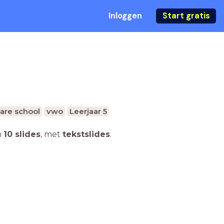
Inloggen
Start gratis
are school
vwo
Leerjaar 5
n
10 slides
,
met
tekstslides
.