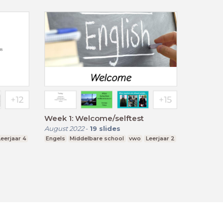
Week 1: Welcome/selftest
August 2022
-
19
slides
Leerjaar 4
Engels
Middelbare school
vwo
Leerjaar 2