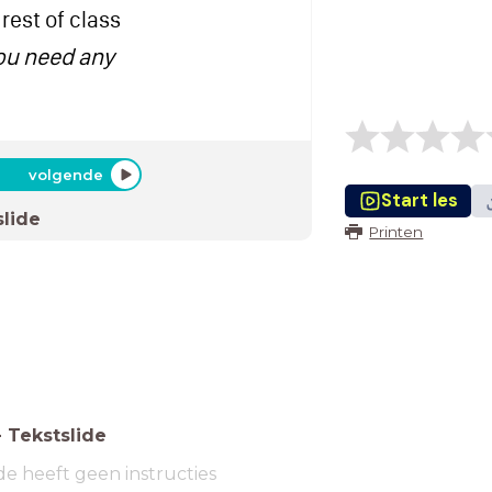
 rest of class
you need any
volgende
Start les
slide
Printen
-
Tekstslide
de heeft geen instructies