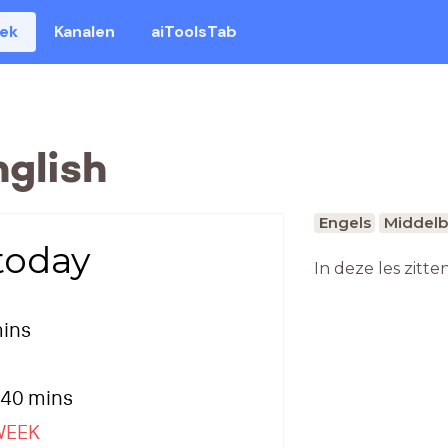
eek
Kanalen
aiToolsTab
nglish
Engels
Middelb
today
In deze les zitte
mins
- 40 mins
WEEK