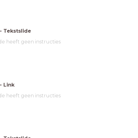
-
Tekstslide
de heeft geen instructies
-
Link
de heeft geen instructies