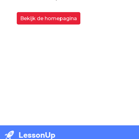
Bekijk de homepagina
LessonUp