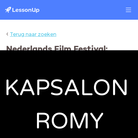
‹
Terug naar zoeken
Nederlands Film Festival:
Kapsalon Romy
KAPSALON 
ROMY