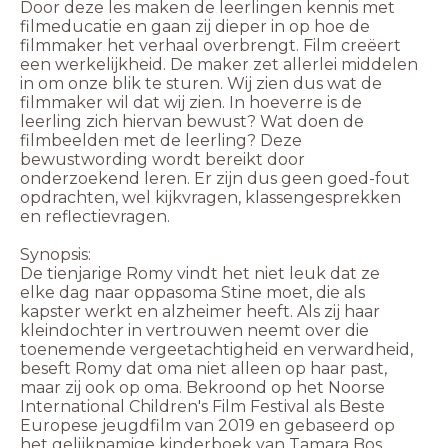
Door deze les maken de leerlingen kennis met
filmeducatie en gaan zij dieper in op hoe de
filmmaker het verhaal overbrengt. Film creëert
een werkelijkheid. De maker zet allerlei middelen
in om onze blik te sturen. Wij zien dus wat de
filmmaker wil dat wij zien. In hoeverre is de
leerling zich hiervan bewust? Wat doen de
filmbeelden met de leerling? Deze
bewustwording wordt bereikt door
onderzoekend leren. Er zijn dus geen goed-fout
opdrachten, wel kijkvragen, klassengesprekken
en reflectievragen.
Synopsis:
De tienjarige Romy vindt het niet leuk dat ze
elke dag naar oppasoma Stine moet, die als
kapster werkt en alzheimer heeft. Als zij haar
kleindochter in vertrouwen neemt over die
toenemende vergeetachtigheid en verwardheid,
beseft Romy dat oma niet alleen op haar past,
maar zij ook op oma. Bekroond op het Noorse
International Children's Film Festival als Beste
Europese jeugdfilm van 2019 en gebaseerd op
het gelijknamige kinderboek van Tamara Bos.