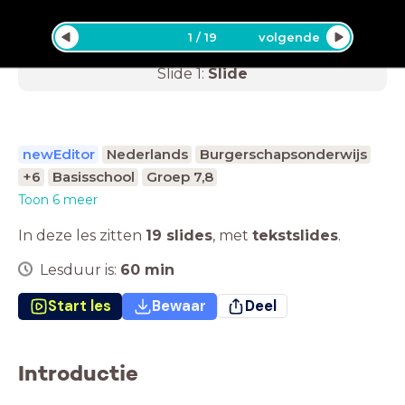
1
/
19
volgende
Slide
1
:
Slide
newEditor
Nederlands
Burgerschapsonderwijs
+6
Basisschool
Groep 7,8
Toon 6 meer
In deze les zitten
19 slides
,
met
tekstslides
.
Lesduur is:
60
min
Start les
Bewaar
Deel
Introductie