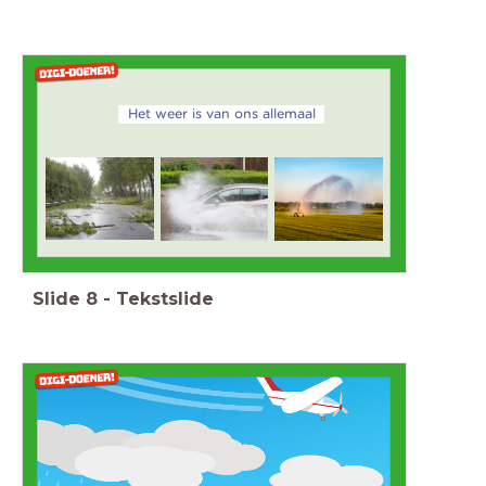
Het weer is van ons allemaal
Slide
8
-
Tekstslide