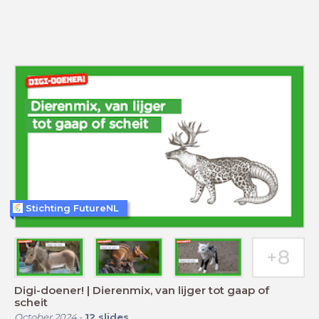
Stichting FutureNL
Digi-doener! | Dierenmix, van lijger tot gaap of
scheit
October 2024
-
12
slides