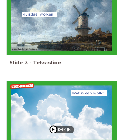
Ruisdael wolken
bron: Jacob van Ruisdael
Slide
3
-
Tekstslide
Wat is een wolk?
bekijk