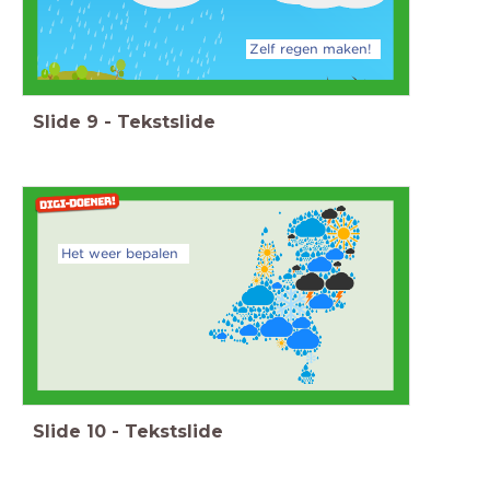
Zelf regen maken!
Slide
9
-
Tekstslide
Het weer bepalen
Slide
10
-
Tekstslide