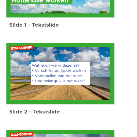
Hollandse wolken
Slide
1
-
Tekstslide
Wat leren we in deze les?
• Verschillende typen wolken
• Voorspellen van het weer
• Hoe belangrijk is het weer?
Slide
2
-
Tekstslide