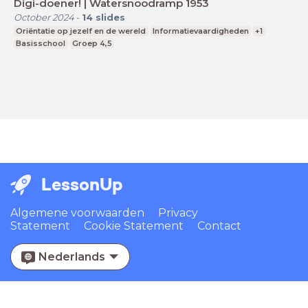
Digi-doener! | Watersnoodramp 1953
October 2024
-
14
slides
Oriëntatie op jezelf en de wereld
Informatievaardigheden
+1
Basisschool
Groep 4,5
LessonUp
Algemene voorwaarden
Privacy
Statement
Cookie Statement
Contact
Nederlands