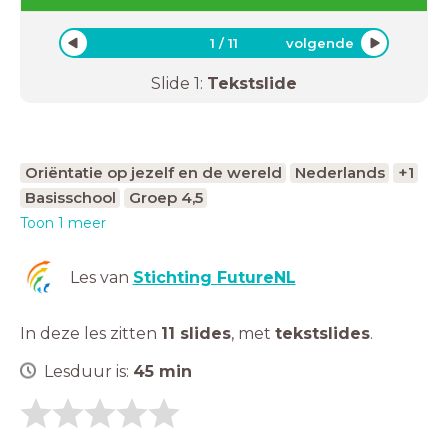
1
/
11
volgende
Slide
1
:
Tekstslide
Oriëntatie op jezelf en de wereld
Nederlands
+1
Basisschool
Groep 4,5
Toon 1 meer
Les van
Stichting FutureNL
In deze les zitten
11 slides
,
met
tekstslides
.
Lesduur is:
45
min