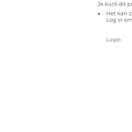
Je kunt dit 
Het kan z
Log in om
Login