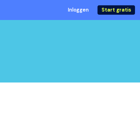
Inloggen
Start gratis