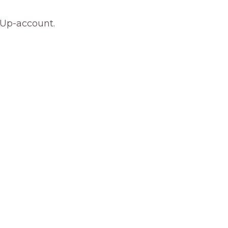
nUp-account.