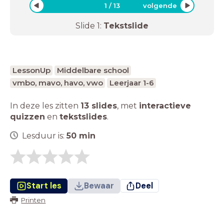
1
/
13
volgende
Slide
1
:
Tekstslide
LessonUp
Middelbare school
vmbo, mavo, havo, vwo
Leerjaar 1-6
In deze les zitten
13 slides
,
met
interactieve
quizzen
en
tekstslides
.
Lesduur is:
50
min
Start les
Bewaar
Deel
Printen