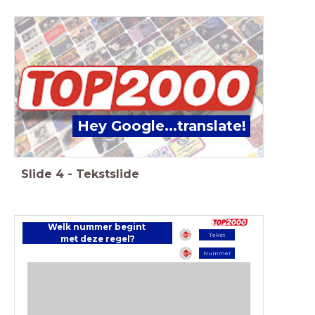
Hey Google...translate!
Slide
4
-
Tekstslide
Welk nummer begint
Tekst
met deze regel?
Nummer