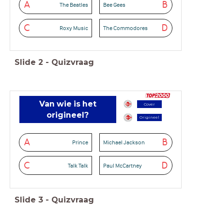
A
B
The Beatles
Bee Gees
C
D
Roxy Music
The Commodores
Slide
2
-
Quizvraag
Van wie is het
Cover
origineel?
Origineel
A
B
Prince
Michael Jackson
C
D
Talk Talk
Paul McCartney
Slide
3
-
Quizvraag