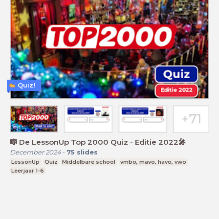
Quiz!
🎼 De LessonUp Top 2000 Quiz - Editie 2022🎤
December 2024
-
75
slides
LessonUp
Quiz
Middelbare school
vmbo, mavo, havo, vwo
Leerjaar 1-6