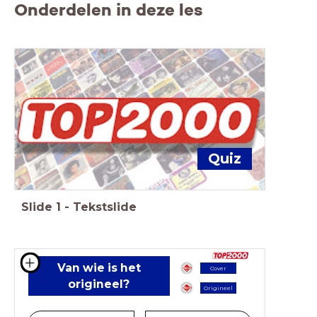
Onderdelen in deze les
Quiz
Slide
1
-
Tekstslide
Van wie is het
Cover
origineel?
Origineel