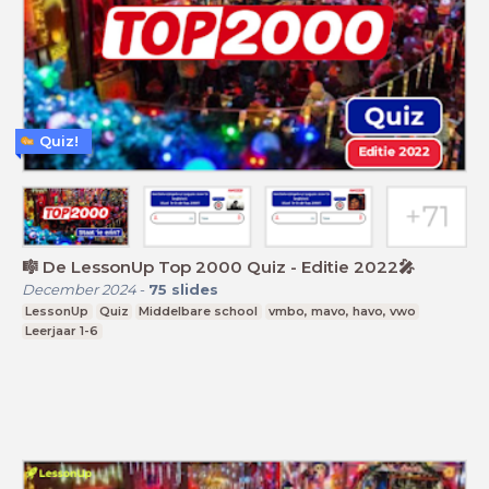
Quiz!
🎼 De LessonUp Top 2000 Quiz - Editie 2022🎤
December 2024
-
75
slides
LessonUp
Quiz
Middelbare school
vmbo, mavo, havo, vwo
Leerjaar 1-6