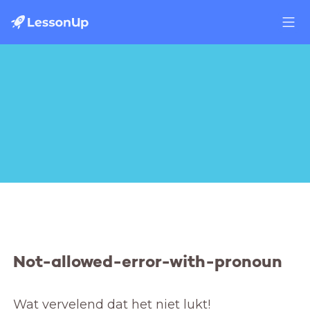
Not-allowed-error-with-pronoun
Wat vervelend dat het niet lukt! 
