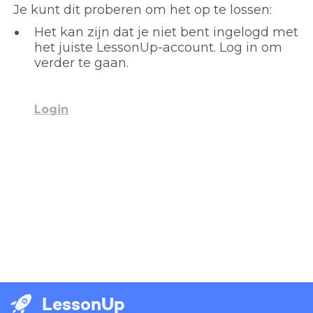
Je kunt dit proberen om het op te lossen:
Het kan zijn dat je niet bent ingelogd met
het juiste LessonUp-account. Log in om
verder te gaan.
Login
LessonUp