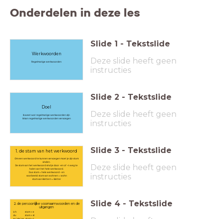
Onderdelen in deze les
Slide
1
-
Tekstslide
Werkwoorden
Deze slide heeft geen
Regelmatige werkwoorden
instructies
Slide
2
-
Tekstslide
Doel
Deze slide heeft geen
Ik weet wat regelmatige werkwoorden zijn
Ik kan regelmatige werkwoorden vervoegen
instructies
Slide
3
-
Tekstslide
1. de stam van het werkwoord
Om een werkwoord te kunnen vervoegen moet je zijn stam
vinden.
Deze slide heeft geen
De stam van het werkwoord vind je door -en of -n weg te
halen van het hele werkwoord.
Dus: stam = hele werkwoord - en
instructies
voorbeeld: stam van wohnen = wohn
stam van klettern = kletter
Slide
4
-
Tekstslide
2. de persoonlijke voornaamwoorden en de
uitgangen
ich stam + e
du stam + st
er/ sie/ es stam + t