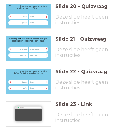
Slide
20
-
Quizvraag
Vervoeg het werkwoord tussen haakjes:
Ich (spielen) gern Tennis.
Deze slide heeft geen
A
B
spielt
spiele
instructies
C
D
spielen
spielst
Slide
21
-
Quizvraag
Vervoeg het werkwoord tussen haakjes:
Meine Eltern (streicheln) den Hund.
Deze slide heeft geen
A
B
streicheln
scheichelen
instructies
C
D
streichelt
streichele
Slide
22
-
Quizvraag
Vervoeg het werkwoord tussen haakjes:
Ich (kaufen) eine Flasche Wasser.
Deze slide heeft geen
A
B
kaufst
kauft
instructies
C
D
kaufe
kaufen
Slide
23
-
Link
duits.net
Deze slide heeft geen
instructies