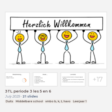
3TL periode 3 les 5 en 6
July 2025
-
21
slides
Duits
Middelbare school
vmbo b, k, t, havo
Leerjaar 1