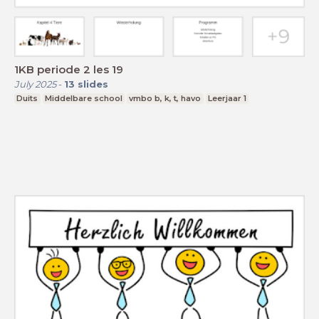
1KB periode 2 les 19
July 2025
-
13
slides
Duits
Middelbare school
vmbo b, k, t, havo
Leerjaar 1