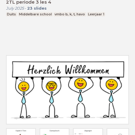
2TL periode 3 les 4
July 2025
-
23
slides
Duits
Middelbare school
vmbo b, k, t, havo
Leerjaar 1