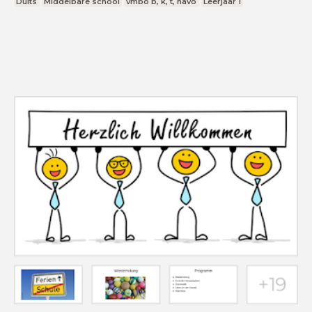
Duits
Middelbare school
vmbo b, k, t, havo
Leerjaar 1