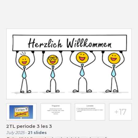
2TL periode 3 les 3
July 2025
-
21
slides