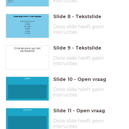
instructies
sie wohn
en
Sie wohn
en
Slide
8
-
Tekstslide
Regelmatige werkwoorden: uitgangen
werkwoord: kaufen, stam: kauf
ich kauf
e
Deze slide heeft geen
du kauf
st
er/sie es kauf
t
wir kauf
en
ihr kauf
t
instructies
sie kauf
en
Sie kauf
en
Slide
9
-
Tekstslide
Vind de stam van het
werkwoord!
Deze slide heeft geen
instructies
Slide
10
-
Open vraag
spielen
Deze slide heeft geen
instructies
Slide
11
-
Open vraag
streicheln
Deze slide heeft geen
instructies