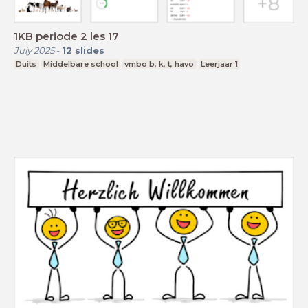
1KB periode 2 les 17
July 2025
-
12
slides
Duits
Middelbare school
vmbo b, k, t, havo
Leerjaar 1