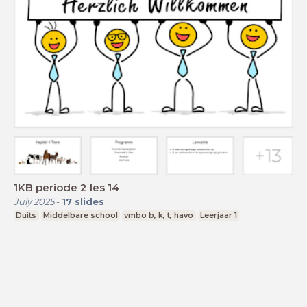
1KB periode 2 les 14
July 2025
-
17
slides
Duits
Middelbare school
vmbo b, k, t, havo
Leerjaar 1