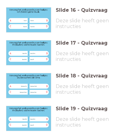
Slide
16
-
Quizvraag
Vervoeg het werkwoord tussen haakjes:
Ich (hören) gerne Musik.
Deze slide heeft geen
A
B
hort
höre
instructies
C
D
horst
horen
Slide
17
-
Quizvraag
Vervoeg het werkwoord tussen haakjes:
Ihr (kaufen) solche teuere Sachen.
Deze slide heeft geen
A
B
kaufst
kaufen
instructies
C
D
kaufet
kauft
Slide
18
-
Quizvraag
Vervoeg het werkwoord tussen haakjes:
Du (besuchen) die Oma.
Deze slide heeft geen
A
B
besucht
besuchst
instructies
C
D
besuchen
besuche
Slide
19
-
Quizvraag
Vervoeg het werkwoord tussen haakjes:
Ihr (kaufen) solche teuere Sachen.
Deze slide heeft geen
A
B
kaufst
kaufen
instructies
C
D
kaufet
kauft