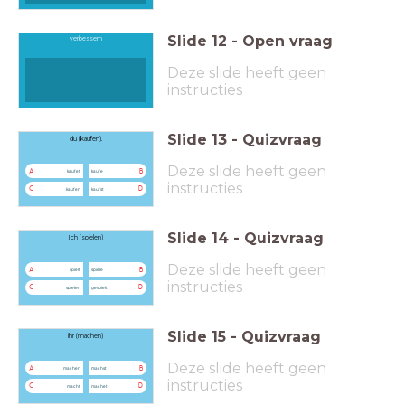
Slide
12
-
Open vraag
verbessern
Deze slide heeft geen
instructies
Slide
13
-
Quizvraag
du (kaufen).
Deze slide heeft geen
A
B
kaufet
kaufe
instructies
C
D
kaufen
kaufst
Slide
14
-
Quizvraag
Ich (spielen)
Deze slide heeft geen
A
B
spielt
spiele
instructies
C
D
spielen
gespielt
Slide
15
-
Quizvraag
ihr (machen)
Deze slide heeft geen
A
B
machen
machst
instructies
C
D
macht
machet