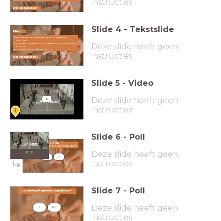
instructies
Wat leer ik deze les?
Slide
4
-
Tekstslide
Ik leer...
de risicofactoren die de kans op crimineel gedrag
vergroten
Deze slide heeft geen
de beschermende factoren die de kans op crimineel gedrag
verkleinen
wat recidivisten en delinquenten zijn
instructies
Wat leer ik deze les?
Slide
5
-
Video
Deze slide heeft geen
instructies
1
Slide
6
-
Poll
Wat vind jij:
Wat vind jij:
ben je schuldig als je mee gaat en niks doet?
ben je schuldig als je mee gaat en niks doet?
Deze slide heeft geen
01:21
Ja
Nee
instructies
Slide
7
-
Poll
Is crimineel gedrag iemands eigen keuze?
Is crimineel gedrag iemands eigen keuze?
Deze slide heeft geen
Ja
Nee
instructies