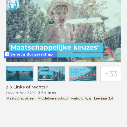
Seneca Burgerschap
2.3 Links of rechts?
December 2025
-
37
slides
Maatschappijleer
Middelbare school
vmbo b, k, g
Leerjaar 3,4