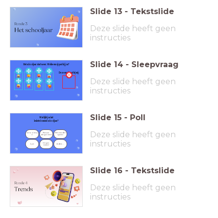
Slide
13
-
Tekstslide
Deze slide heeft geen
instructies
Slide
14
-
Sleepvraag
Het schooljaar start weer.
Welke emoji past bij jou?
Deze emoji past bij mij:
Deze slide heeft geen
instructies
Slide
15
-
Poll
Wat lijkt jou het
leukste komend schooljaar?
Deze slide heeft geen
Schoolreisj
Nieuwe 
Met vrienden 
e
dingen leren!
spelen
instructies
Dingen 
Gym
Anders ...
maken!
Slide
16
-
Tekstslide
Deze slide heeft geen
instructies