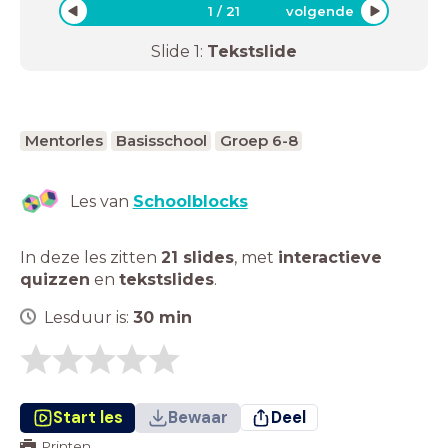
1
/
21
volgende
Slide
1
:
Tekstslide
Mentorles
Basisschool
Groep 6-8
Les van
Schoolblocks
In deze les zitten
21 slides
,
met
interactieve
quizzen
en
tekstslides
.
Lesduur is:
30
min
Start les
Bewaar
Deel
Printen