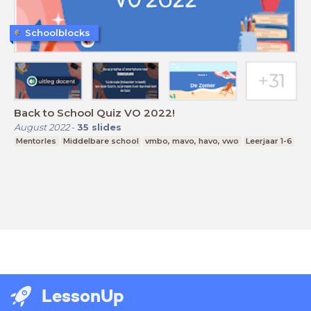
Schoolblocks
Back to School Quiz VO 2022!
August 2022
-
35
slides
Mentorles
Middelbare school
vmbo, mavo, havo, vwo
Leerjaar 1-6
LessonUp