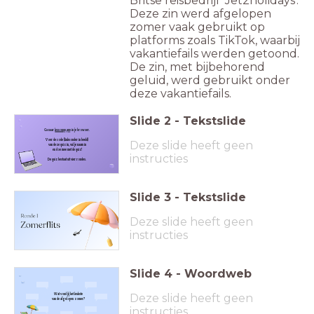
Britse reisbedrijf 'Jet2holidays'.
Deze zin werd afgelopen
zomer vaak gebruikt op
platforms zoals TikTok, waarbij
vakantiefails werden getoond.
De zin, met bijbehorend
geluid, werd gebruikt onder
deze vakantiefails.
Slide
2
-
Tekstslide
Ga naar
lessonup.app
in je browser.
Voer de code
(linksonder in beeld)
Deze slide heeft geen
van deze quiz in,
vul je naam in
en doe mee met de quiz!
instructies
De quiz bestaat uit vier rondes.
Slide
3
-
Tekstslide
Deze slide heeft geen
instructies
Slide
4
-
Woordweb
Wat vond jij het leukste
Deze slide heeft geen
van de afgelopen zomer?
instructies