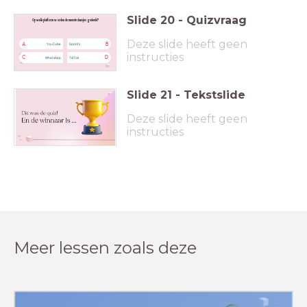
Slide
20
-
Quizvraag
Op welk platform worden de meeste dansjes gedeeld?
Deze slide heeft geen
A
B
YouTube
Spotify
instructies
C
D
WhatsApp
TikTok
Slide
21
-
Tekstslide
Deze slide heeft geen
instructies
Meer lessen zoals deze