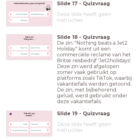
Slide
17
-
Quizvraag
Welk merk heeft een nieuwe gameconsole uitgebracht?
Deze slide heeft geen
A
B
Microsoft (Xbox)
Sony (PlayStation)
instructies
C
Nintendo
Slide
18
-
Quizvraag
Maak de zin af:
"Nothing beats a ... "
De zin: "Nothing beats a Jet2
Holiday" komt uit een
A
B
Road Trip
Beach Party
commerciële reclame van het
C
D
City Break
Jet2 Holiday
Britse reisbedrijf 'Jet2holidays'.
Deze zin werd afgelopen
zomer vaak gebruikt op
platforms zoals TikTok, waarbij
vakantiefails werden getoond.
De zin, met bijbehorend
geluid, werd gebruikt onder
deze vakantiefails.
Slide
19
-
Quizvraag
Welke artiest zingt
dit nummer?
Deze slide heeft geen
A
B
Snelle
Flemming
instructies
C
D
Kris Kross Amsterdam
Suzan & Freek