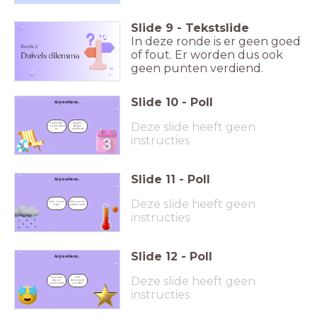
Slide
9
-
Tekstslide
In deze ronde is er geen goed
of fout. Er worden dus ook
geen punten verdiend.
Slide
10
-
Poll
Als je moet kiezen ...
Deze slide heeft geen
3 maanden 
Altijd 3 
zomervakan
dagen 
tie
weekend
instructies
Slide
11
-
Poll
Als je moet kiezen ...
Deze slide heeft geen
Hele zomer 
Hele zomer 
regen
extreem warm
instructies
Slide
12
-
Poll
Als je moet kiezen ...
Deze slide heeft geen
Favoriete 
Zelf 
idool 
beroemd 
ontmoeten
worden
instructies