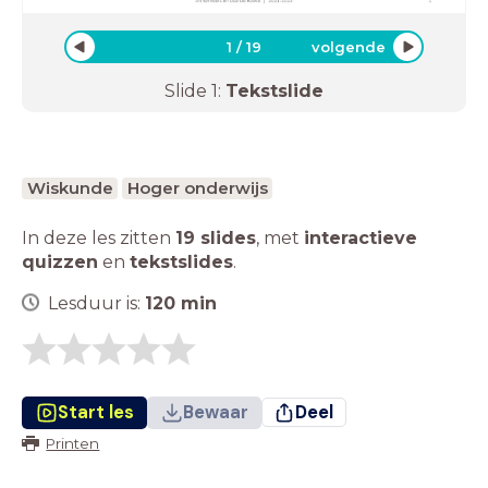
1
/
19
volgende
Slide
1
:
Tekstslide
Wiskunde
Hoger onderwijs
In deze les zitten
19 slides
,
met
interactieve
quizzen
en
tekstslides
.
Lesduur is:
120
min
Start les
Bewaar
Deel
Printen