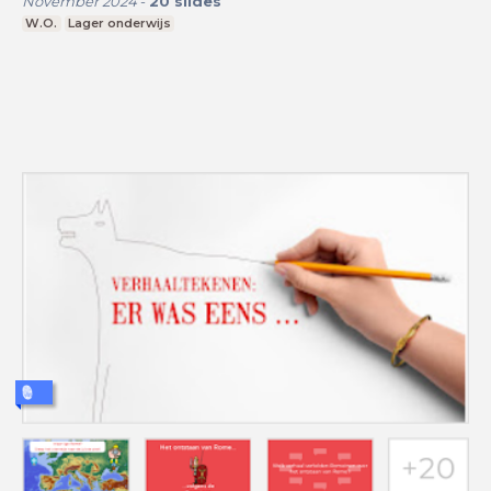
November 2024
-
20
slides
W.O.
Lager onderwijs