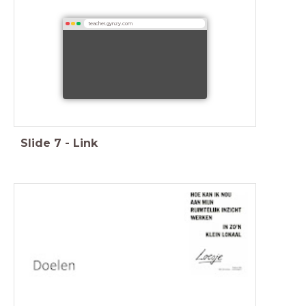
teacher.gynzy.com
Slide
7
-
Link