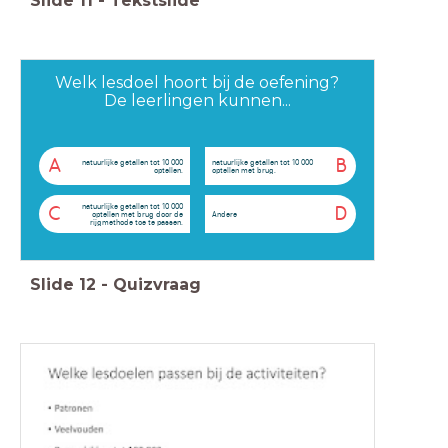
Slide
11
-
Tekstslide
Welk lesdoel hoort bij de oefening?
De leerlingen kunnen...
A
B
natuurlijke getallen tot 10 000
natuurlijke getallen tot 10 000
optellen.
optellen met brug.
natuurlijke getallen tot 10 000
C
D
optellen met brug door de
Andere
rijgmethode toe te passen.
Slide
12
-
Quizvraag