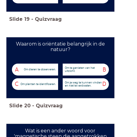
Slide
19
-
Quizvraag
Waarom is oriëntatie belangrijk in de
natuur?
Om te genieten van het
A
B
Om dieren te observeren.
uitzicht.
Om je weg te kunnen vinden
C
D
Om planten te identificeren.
en niet te verdwalen.
Slide
20
-
Quizvraag
Wat is een ander woord voor
'magnetische steen die aangetrokken