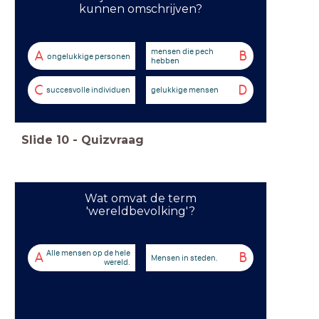
kunnen omschrijven?
mensen die pech
A
B
ongelukkige personen
hebben
C
D
succesvolle individuen
gelukkige mensen
Slide
10
-
Quizvraag
Wat omvat de term
'wereldbevolking'?
Alle mensen op de hele
A
B
Mensen in steden.
wereld.