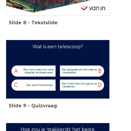
Slide
8
-
Tekstslide
Wat is een telescoop?
Een instrument om verre
Een apparaat om het weer te
A
B
objecten te observeren.
voorspellen.
Een instrument om geluid te
C
D
Een soort microscoop.
versterken.
Slide
9
-
Quizvraag
Hoe zou je 'stakkerds' het beste