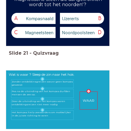
wordt tot het noorden'?
Kompasnaald
IJzererts
A
B
Magneetsteen
Noordpoolsteen
C
D
Slide
21
-
Quizvraag
Wat is waar ? Sleep de zin naar het hok.
Zonder ontdekkinsgreizen was er geen kompas
geweest
Pas na de uitvinding van het kompas durfden
mensen de zee op.
WAAR
Door de uitvinding van het kompas waren
ontdekkingsreizen niet meer nodig
Het kompas hielp zeevaarders om makkelijker
in de juiste richting te varen