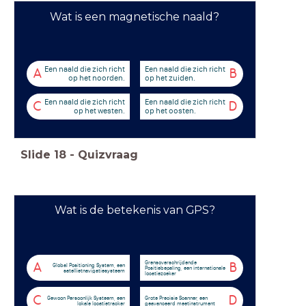
Wat is een magnetische naald?
Een naald die zich richt
Een naald die zich richt
A
B
op het noorden.
op het zuiden.
Een naald die zich richt
Een naald die zich richt
C
D
op het westen.
op het oosten.
Slide
18
-
Quizvraag
Wat is de betekenis van GPS?
Grensoverschrijdende
A
B
Global Positioning System, een
Positiebepaling, een internationale
satellietnavigatiesysteem
locatiezoeker
C
D
Gewoon Persoonlijk Systeem, een
Grote Precisie Scanner, een
lokale locatietracker
geavanceerd meetinstrument