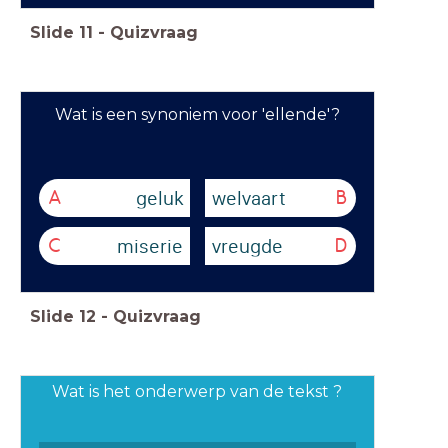
Slide
11
-
Quizvraag
Wat is een synoniem voor 'ellende'?
geluk
welvaart
A
B
miserie
vreugde
C
D
Slide
12
-
Quizvraag
Wat is het onderwerp van de tekst ?