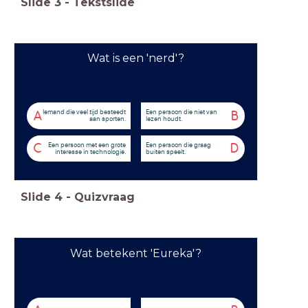
Slide
3
-
Tekstslide
Wat is een 'nerd'?
Iemand die veel tijd besteedt
Een persoon die niet van
A
B
aan sporten.
lezen houdt.
Een persoon met een grote
Een persoon die graag
C
D
interesse in technologie.
buiten speelt.
Slide
4
-
Quizvraag
Wat betekent 'Eureka'?