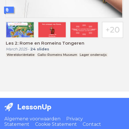
Les 2: Rome en Romeins Tongeren
March 2025
-
24
slides
Wereldoriëntatie
Gallo-Romeins Museum
Lager onderwijs
LessonUp
Algemene voorwaarden
Privacy
Statement
Cookie Statement
Contact