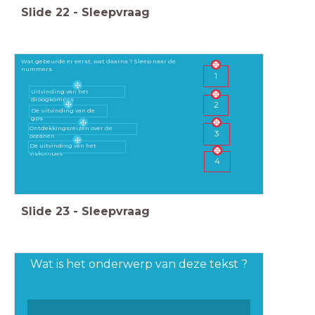
Slide
22
-
Sleepvraag
Wat gebeurde er eerst, wat daarna ? Sleep naar de
nummers
1
Uitvinding van het
droogkompas
2
De uitvinding van de
gps
Ontdekkingsreizen over de
3
oceanen
De uitvinding van het
viskompas
4
Slide
23
-
Sleepvraag
Wat is het onderwerp van deze tekst ?