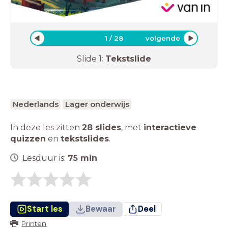
1
/
28
volgende
Slide
1
:
Tekstslide
Nederlands
Lager onderwijs
In deze les zitten
28 slides
,
met
interactieve
quizzen
en
tekstslides
.
Lesduur is:
75
min
Start les
Bewaar
Deel
Printen