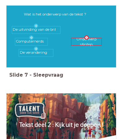
Wat is het onderwerp van de tekst ?
De uitvinding van de bril
Onderwerp
Computernerds
=&nbsp;
De verandering
Slide
7
-
Sleepvraag
Tekst deel 2 : Kijk uit je doppen !