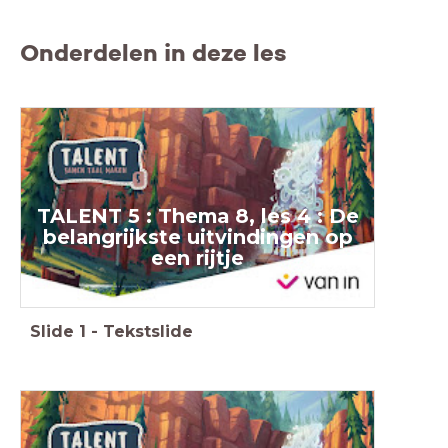
Onderdelen in deze les
TALENT
5 : The
ma 8, les 4 : De
belangrijkste uitvindingen op
een rijtje
Slide
1
-
Tekstslide