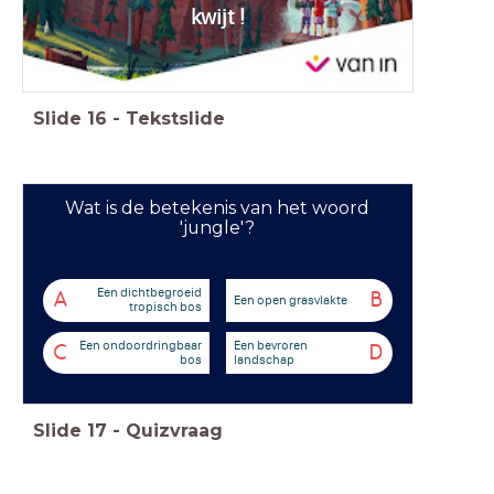
kwijt !
Slide
16
-
Tekstslide
Wat is de betekenis van het woord
'jungle'?
Een dichtbegroeid
A
B
Een open grasvlakte
tropisch bos
Een ondoordringbaar
Een bevroren
C
D
bos
landschap
Slide
17
-
Quizvraag