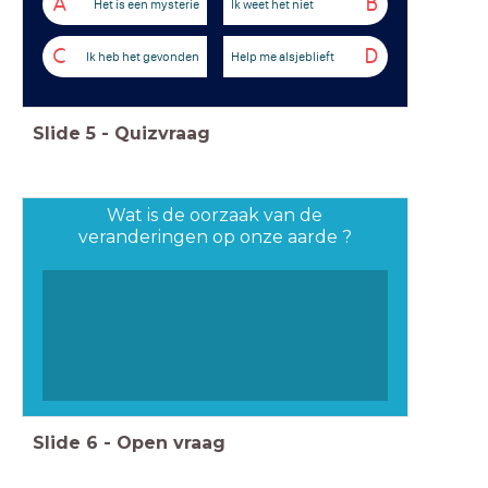
A
B
Het is een mysterie
Ik weet het niet
C
D
Ik heb het gevonden
Help me alsjeblieft
Slide
5
-
Quizvraag
Wat is de oorzaak van de
veranderingen op onze aarde ?
Slide
6
-
Open vraag