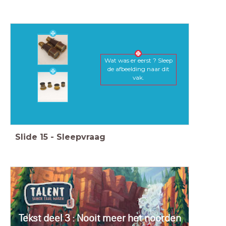
Wat was er eerst ? Sleep
de afbeelding naar dit
vak.
Slide
15
-
Sleepvraag
Tekst deel 3 : Nooit meer het noorden