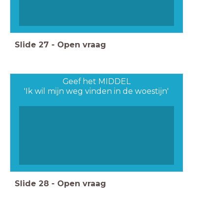
Slide
27
-
Open vraag
Geef het MIDDEL
'Ik wil mijn weg vinden in de woestijn'
Slide
28
-
Open vraag