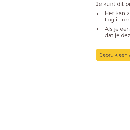
Je kunt dit 
Het kan z
Log in om
Als je ee
dat je de
Gebruik een 