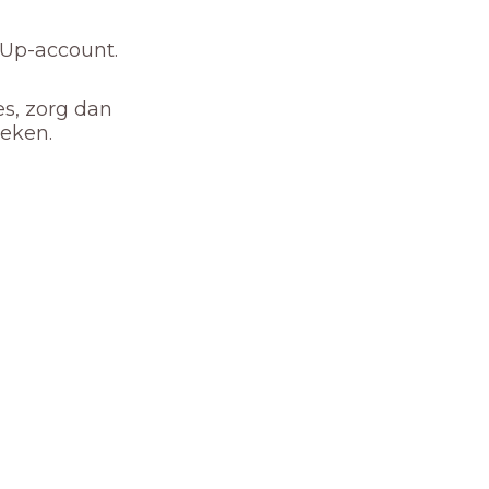
nUp-account.
es, zorg dan
oeken.