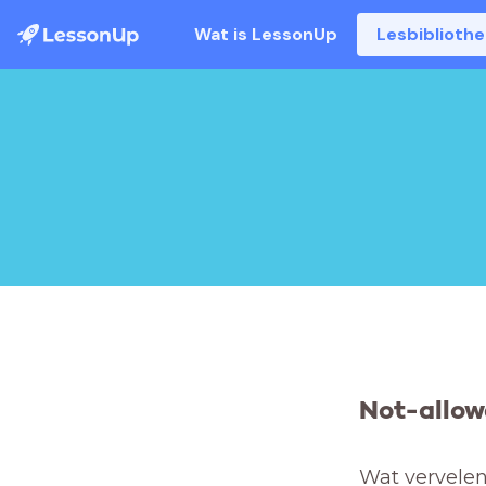
Wat is LessonUp
Lesbiblioth
Not-allow
Wat vervelend