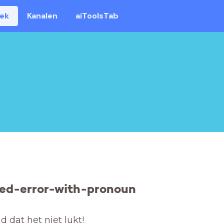
eek
Kanalen
aiToolsTab
ed-error-with-pronoun
 dat het niet lukt! 
