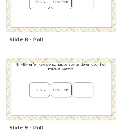
EENS
ONEENS
Slide
8
-
Poll
8. Mijn erfelijke eigenschappen veranderen door het
mRNA-vaccin.
EENS
ONEENS
Slide
9
-
Poll