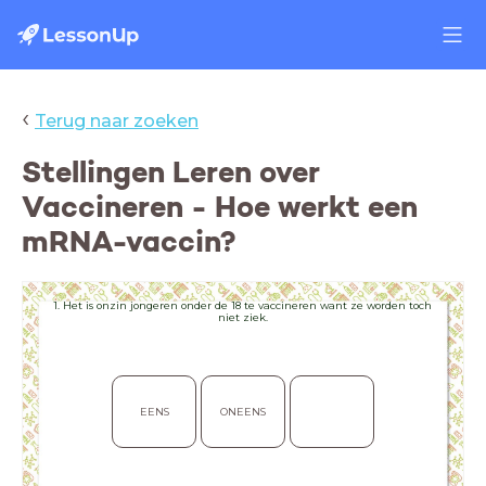
‹
Terug naar zoeken
Stellingen Leren over
Vaccineren - Hoe werkt een
mRNA-vaccin?
1. Het is onzin jongeren onder de 18 te vaccineren want ze worden toch
niet ziek.
EENS
ONEENS