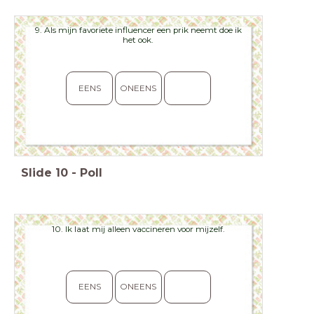
9. Als mijn favoriete influencer een prik neemt doe ik
het ook.
EENS
ONEENS
Slide
10
-
Poll
10. Ik laat mij alleen vaccineren voor mijzelf.
EENS
ONEENS