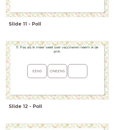
Slide
11
-
Poll
11. Pas als ik meer weet over vaccineren neem ik de
prik.
EENS
ONEENS
Slide
12
-
Poll