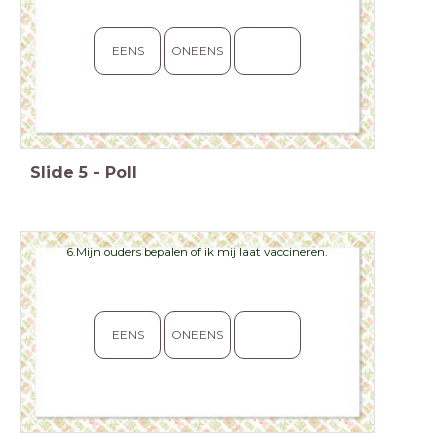
EENS
ONEENS
Slide
5
-
Poll
6.Mijn ouders bepalen of ik mij laat vaccineren.
EENS
ONEENS