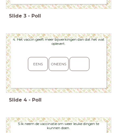
Slide
3
-
Poll
4. Het vaccin geeft meer bijwerkingen dan dat het wat
oplevert.
EENS
ONEENS
Slide
4
-
Poll
5.Ik neem de vaccinatie om weer leuke dingen te
kunnen doen.