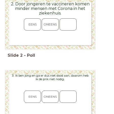
2. Door jongeren te vaccineren komen
minder mensen met Corona in het
ziekenhuis.
EENS
ONEENS
Slide
2
-
Poll
3. Ik ben jong en ga er dus niet dood aan, daarom heb
ik de prik niet nodig.
EENS
ONEENS