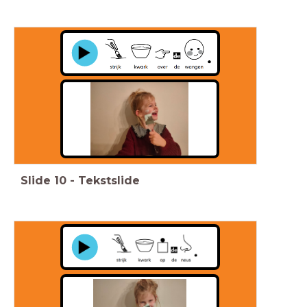
Slide
10
-
Tekstslide