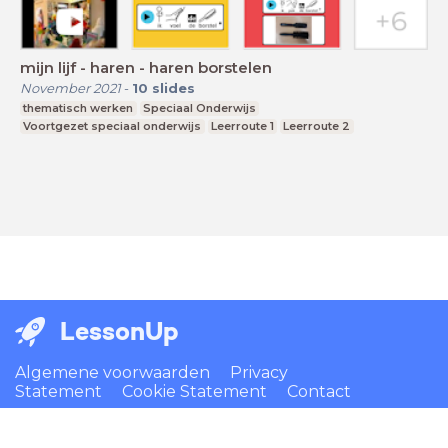
mijn lijf - haren - haren borstelen
November 2021
-
10
slides
thematisch werken
Speciaal Onderwijs
Voortgezet speciaal onderwijs
Leerroute 1
Leerroute 2
LessonUp
Algemene voorwaarden
Privacy
Statement
Cookie Statement
Contact
Nederlands