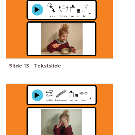
Slide
13
-
Tekstslide