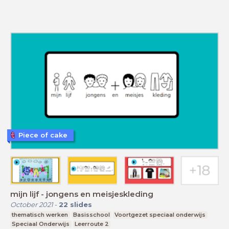
Piece of cake
mijn lijf - jongens en meisjeskleding
October 2021
-
22
slides
thematisch werken
Basisschool
Voortgezet speciaal onderwijs
Speciaal Onderwijs
Leerroute 2