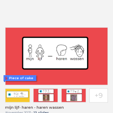
Piece of cake
mijn lijf- haren - haren wassen
November 2021
-
13
slides