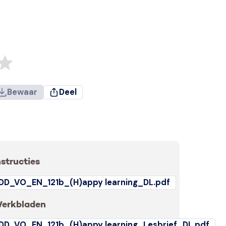
Bewaar
Deel
nstructies
DD_VO_EN_121b_(H)appy learning_DL.pdf
erkbladen
DD_VO_EN_121b_(H)appy learning_Lesbrief_DL.pdf