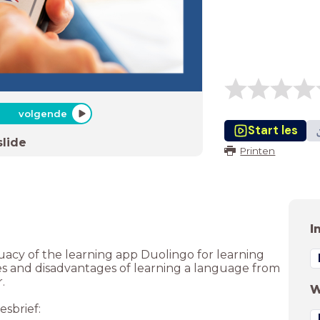
volgende
Start les
slide
Printen
I
quacy of the learning app Duolingo for learning
es and disadvantages of learning a language from
.
W
sbrief: