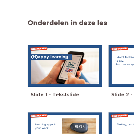
Onderdelen in deze les
(H)appy learning
I don’t feel li
today.
Just use an ap
Slide
1
-
Tekstslide
Slide
2
-
Learning apps in
Testing, test
your work