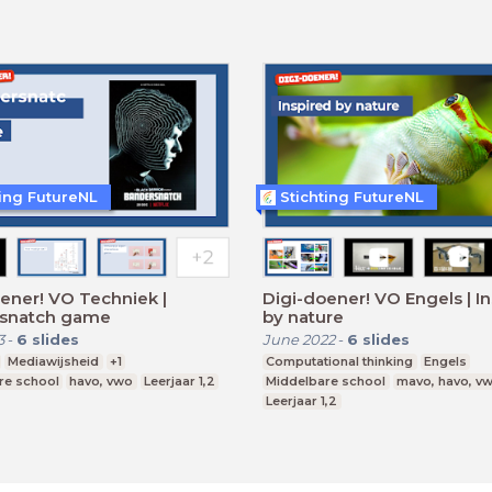
ting FutureNL
Stichting FutureNL
ener! VO Techniek |
Digi-doener! VO Engels | I
snatch game
by nature
3
-
6
slides
June 2022
-
6
slides
Mediawijsheid
+1
Computational thinking
Engels
re school
havo, vwo
Leerjaar 1,2
Middelbare school
mavo, havo, v
Leerjaar 1,2