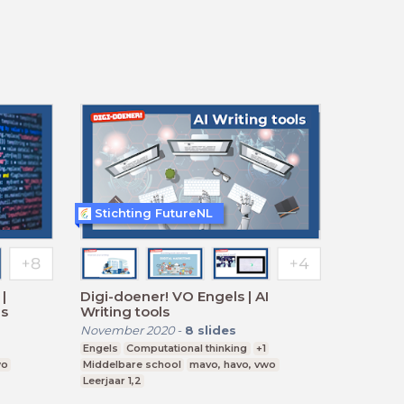
Stichting FutureNL
|
Digi-doener! VO Engels | AI
es
Writing tools
November 2020
-
8
slides
Engels
Computational thinking
+1
wo
Middelbare school
mavo, havo, vwo
Leerjaar 1,2