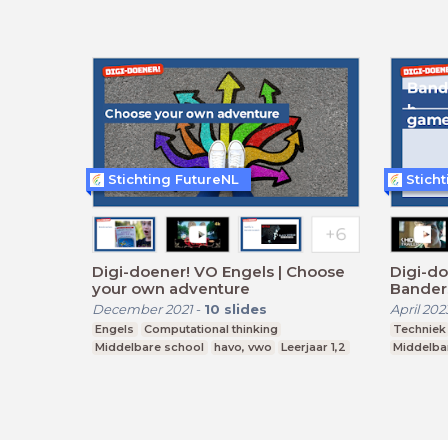
Stichting FutureNL
Stich
Digi-doener! VO Engels | Choose
Digi-do
your own adventure
Bander
December 2021
-
10
slides
April 202
Engels
Computational thinking
Techniek
Middelbare school
havo, vwo
Leerjaar 1,2
Middelba