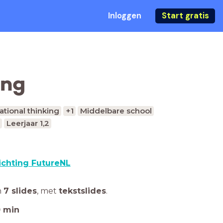
Inloggen
Start gratis
ing
tional thinking
+1
Middelbare school
Leerjaar 1,2
ichting FutureNL
n
7 slides
,
met
tekstslides
.
0
min