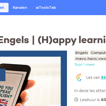
eek
Kanalen
aiToolsTab
ngels | (H)appy learn
Engels
Computa
mavo, havo, vwo
Toon 1 meer
Les van
St
In deze les zitte
Lesduur is:
6