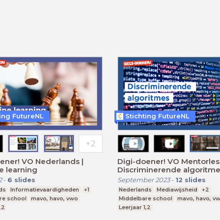
ting FutureNL
Stichting FutureNL
ener! VO Nederlands |
Digi-doener! VO Mentorles 
e learning
Discriminerende algoritm
2
-
6
slides
September 2023
-
12
slides
ds
Informatievaardigheden
+1
Nederlands
Mediawijsheid
+2
re school
mavo, havo, vwo
Middelbare school
mavo, havo, v
,2
Leerjaar 1,2