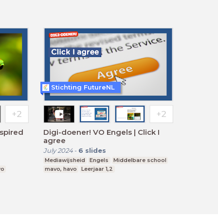
Stichting FutureNL
nspired
Digi-doener! VO Engels | Click I
agree
July 2024
-
6
slides
Mediawijsheid
Engels
Middelbare school
wo
mavo, havo
Leerjaar 1,2