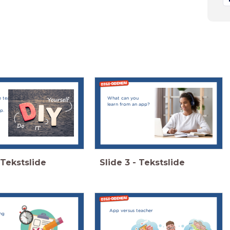
ke teaching
What can you
learn from an app?
p.
Tekstslide
Slide
3
-
Tekstslide
App versus teacher
ing