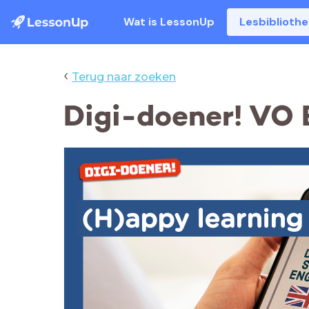
Wat is LessonUp
Lesbiblioth
‹
Terug naar zoeken
Digi-doener! VO E
(H)appy learning