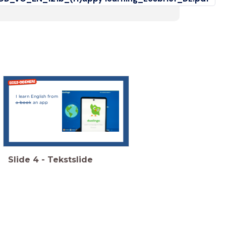
I learn English from
a book
an app
Slide
4
-
Tekstslide