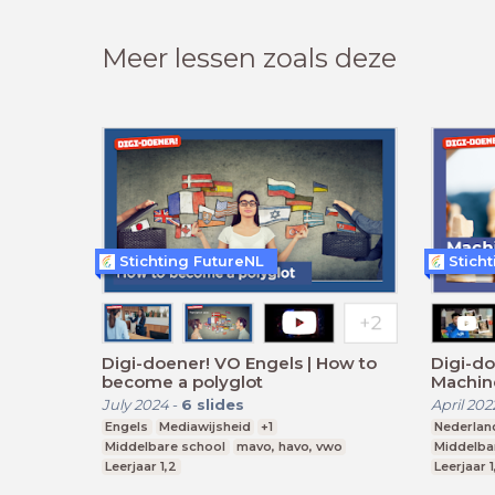
Meer lessen zoals deze
Stichting FutureNL
Stich
Digi-doener! VO Engels | How to
Digi-do
become a polyglot
Machin
July 2024
-
6
slides
April 202
Engels
Mediawijsheid
+1
Nederlan
Middelbare school
mavo, havo, vwo
Middelba
Leerjaar 1,2
Leerjaar 1