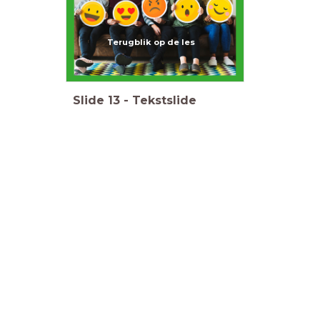
Terugblik op de les
Slide
13
-
Tekstslide