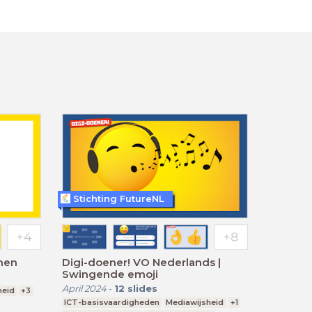
Stichting FutureNL
enen
Digi-doener! VO Nederlands |
Swingende emoji
April 2024
-
12
slides
heid
+3
ICT-basisvaardigheden
Mediawijsheid
+1