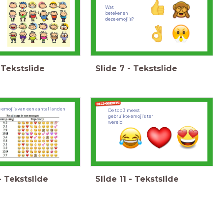
Wat
betekenen
deze emoji‘s?
Tekstslide
Slide
7
-
Tekstslide
e emoji‘s van een aantal landen
De top 3 meest
gebruikte emoji‘s ter
wereld
-
Tekstslide
Slide
11
-
Tekstslide