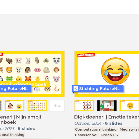
ting FutureNL
Stichting FutureNL
ener! | Mijn emoji
Digi-doener! | Emotie tek
enboek
October 2024
-
8
slides
r 2023
-
8
slides
Computational thinking
Mediawijs
onal thinking
Basisschool
Groep 1-3