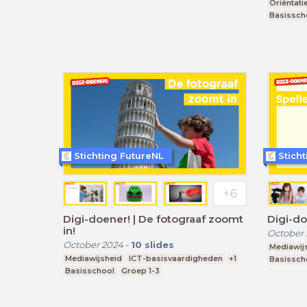
Oriëntati
Basissch
Stichting FutureNL
Stich
Digi-doener! | De fotograaf zoomt
Digi-do
in!
October
October 2024
-
10
slides
Mediawij
Mediawijsheid
ICT-basisvaardigheden
+1
Basissch
Basisschool
Groep 1-3