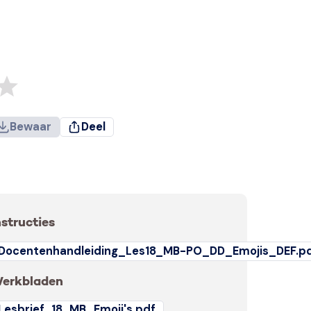
Bewaar
Deel
nstructies
Docentenhandleiding_Les18_MB-PO_DD_Emojis_DEF.p
erkbladen
Lesbrief_18_MB_Emoji's.pdf