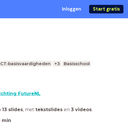
Inloggen
Start gratis
ICT-basisvaardigheden
+3
Basisschool
ichting FutureNL
n
13 slides
,
met
tekstslides
en
3 videos
.
0
min