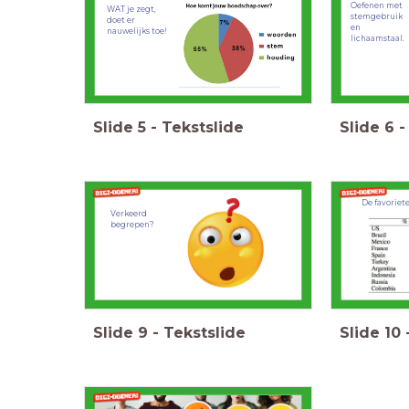
Oefenen met
WAT je zegt,
stemgebruik
doet er
en
nauwelijks toe!
lichaamstaal.
Slide
5
-
Tekstslide
Slide
6
-
De favoriet
Verkeerd
begrepen?
Slide
9
-
Tekstslide
Slide
10