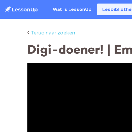
Wat is LessonUp
Lesbiblioth
‹
Terug naar zoeken
Digi-doener! | Em