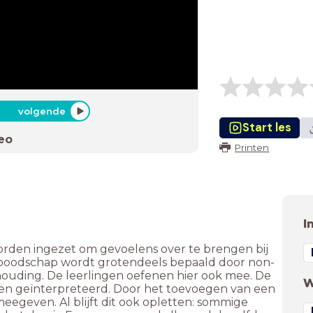
volgende
Start les
eo
Printen
I
 worden ingezet om gevoelens over te brengen bij
en boodschap wordt grotendeels bepaald door non-
ouding. De leerlingen oefenen hier ook mee. De
W
den geïnterpreteerd. Door het toevoegen van een
meegeven. Al blijft dit ook opletten: sommige