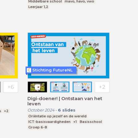
Middelbare school
mavo, havo, vwo
Leerjaar 1,2
Stichting FutureNL
Digi-doener! | Ontstaan van het
leven
October 2024
-
6
slides
s
+2
Oriëntatie op jezelf en de wereld
ICT-basisvaardigheden
+1
Basisschool
Groep 6-8