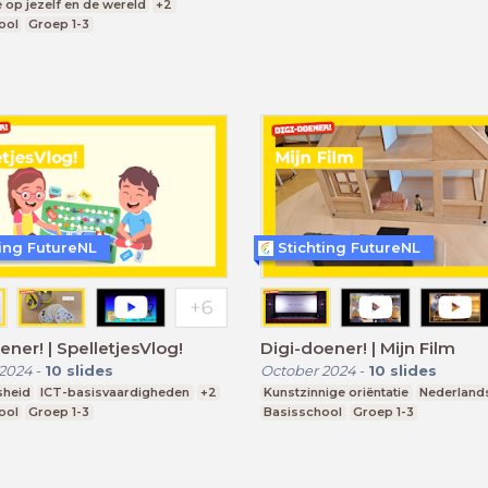
e op jezelf en de wereld
+2
ool
Groep 1-3
ting FutureNL
Stichting FutureNL
ener! | SpelletjesVlog!
Digi-doener! | Mijn Film
 2024
-
10
slides
October 2024
-
10
slides
sheid
ICT-basisvaardigheden
+2
Kunstzinnige oriëntatie
Nederland
ool
Groep 1-3
Basisschool
Groep 1-3