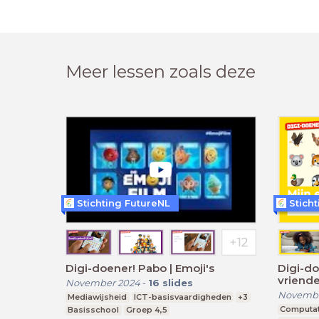
Meer lessen zoals deze
Stichting FutureNL
Stich
Digi-doener! Pabo | Emoji's
Digi-do
vriend
November 2024
-
16
slides
Novembe
Mediawijsheid
ICT-basisvaardigheden
+3
Computati
Basisschool
Groep 4,5