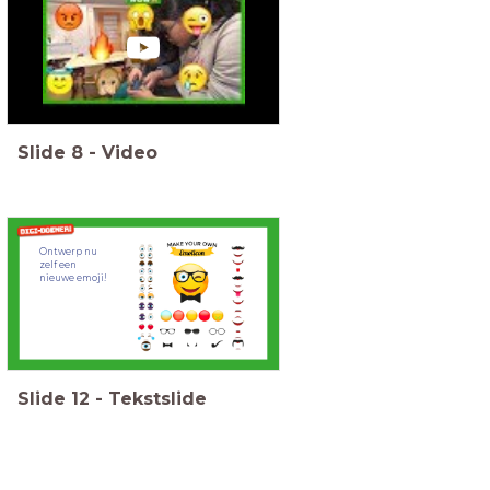
Slide
8
-
Video
Ontwerp nu
zelf een
nieuwe emoji!
Slide
12
-
Tekstslide