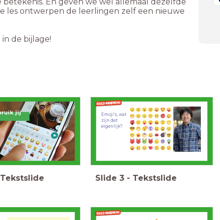
 betekenis. En geven we wel allemaal dezelfde
 de les ontwerpen de leerlingen zelf een nieuwe
n de bijlage!
ruik jij
Emoji’s, wat
zijn dat
eigenlijk?
Tekstslide
Slide
3
-
Tekstslide