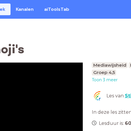
eek
Kanalen
aiToolsTab
oji's
Mediawijsheid
Groep 4,5
Toon 3 meer
Les van
St
In deze les zitte
Lesduur is:
6