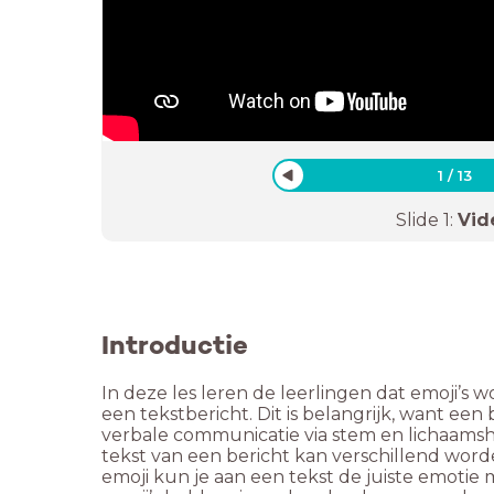
1
/
13
Slide
1
:
Vid
Introductie
In deze les leren de leerlingen dat emoji’s
een tekstbericht. Dit is belangrijk, want e
verbale communicatie via stem en lichaamsh
tekst van een bericht kan verschillend wor
emoji kun je aan een tekst de juiste emotie 