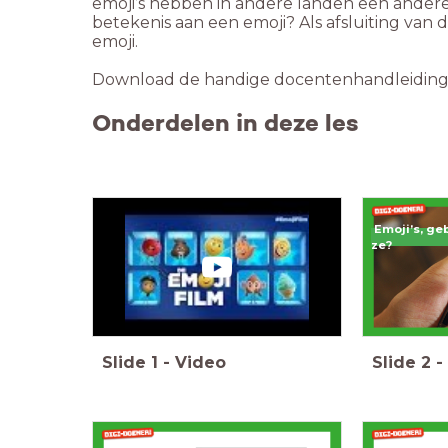
emoji’s hebben in andere landen een andere
betekenis aan een emoji? Als afsluiting van
emoji.
Download de handige docentenhandleiding i
Onderdelen in deze les
Emoji’s, geb
ze?
Slide
1
-
Video
Slide
2
-