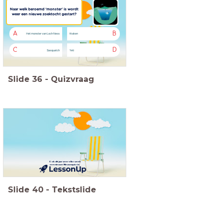
Naar welk beroemd ‘monster’ is wordt
weer een nieuwe zoektocht gestart?
A
B
Het monster van Loch Ness
Kraken
C
D
Sasquatch
Yeti
Slide
36
-
Quizvraag
Ook dit jaar weer elke week
een nieuwe Nieuwsquiz in
Slide
40
-
Tekstslide