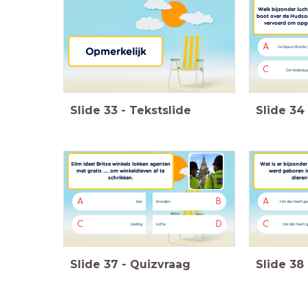
Welk bijzonder luch
boot over de Hudson
vervoerd om opg
A
De Space Shuttle 
Opmerkelijk
C
De Hindenbur
Slide
33
-
Tekstslide
Slide
34
Slim idee! Britse winkels lokken agenten
Wat is er bijzonder
met gratis …. om winkeldieven af te
werd geboren i
schrikken.
dieren
A
B
A
bier
broodjes
Het dier heeft ge
C
D
C
kleding
koffie
Het dier heeft 
Slide
37
-
Quizvraag
Slide
38