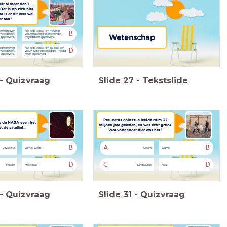
eft al meer dan 1
Dat is op zich niet
 is er dit keer wel
er aan?
ste film over
Het is de eerste film met een
B
miljard heeft
vrouwelijke hoofdrolspeler die 1
Wetenschap
opgeleverd.
miljard heeft opgeleverd.
 die niet van
Het is de eerste film die door een
D
 miljard heeft
vrouw is geregisseerd die 1 miljard
opgeleverd.
heeft opgeleverd.
-
Quizvraag
Slide
27
-
Tekstslide
Perucetus colossus leefde ruim 37
as de NASA even het
miljoen jaar geleden, en was écht groot.
 de satelliet...
Wat voor soort dier was het?
B
A
B
Voyager 2
James Webb
Olifant
Walvis
D
C
D
Hubble
Meteosat
Dinosaurus
Haai
-
Quizvraag
Slide
31
-
Quizvraag