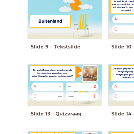
In welk land zorg
waarin stond dat h
minder macht zou k
onrust en 
A
Buitenland
C
Slide
9
-
Tekstslide
Slide
10
De leider (📸) van 
Op welk Grieks eiland woedde grote
Wagnergroep 
bosbranden, waardoor veel
vliegtuigongelu
vakantiegasten werden geëvacueerd?
Wat was z
A
B
A
Corfu
Kos
C
D
C
Kreta
Rhodos
Slide
13
-
Quizvraag
Slide
14