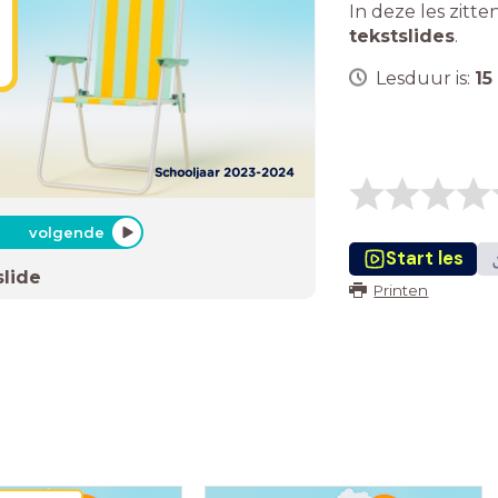
In deze les zitte
tekstslides
.
Lesduur is:
15
Schooljaar 2023-2024
volgende
Start les
slide
Printen