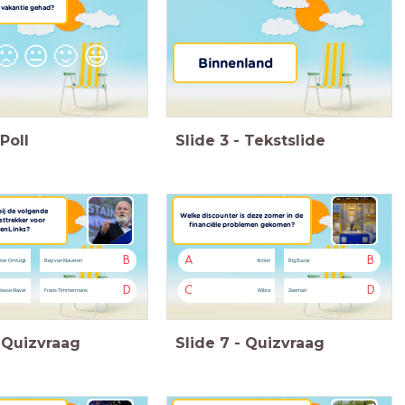
e vakantie gehad?
🙁
😐
🙂
😃
Binnenland
Poll
Slide
3
-
Tekstslide
bij de volgende
Welke discounter is deze zomer in de
jsttrekker voor
financiële problemen gekomen?
enLinks?
B
A
B
eter Omtzigt
Bep van Klaveren
Action
Big Bazar
D
C
D
Jesse Klaver
Frans Timmermans
Wibra
Zeeman
Quizvraag
Slide
7
-
Quizvraag