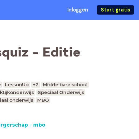
Inloggen
Start gratis
uiz - Editie
e
LessonUp
+2
Middelbare school
ktijkonderwijs
Speciaal Onderwijs
iaal onderwijs
MBO
rgerschap - mbo