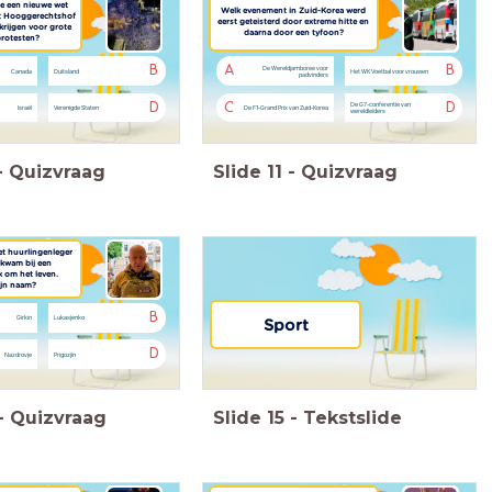
de een nieuwe wet
Welk evenement in Zuid-Korea werd
et Hooggerechtshof
eerst geteisterd door extreme hitte en
rijgen voor grote
daarna door een tyfoon?
protesten?
B
A
B
De Wereldjamboree voor
Canada
Duitsland
Het WK Voetbal voor vrouwen
padvinders
D
C
D
De G7-conferentie van
Israël
Verenigde Staten
De F1-Grand Prix van Zuid-Korea
wereldleiders
-
Quizvraag
Slide
11
-
Quizvraag
het huurlingenleger
kwam bij een
k om het leven.
ijn naam?
B
Girkin
Lukasjenko
Sport
D
Nazdrovje
Prigozjin
-
Quizvraag
Slide
15
-
Tekstslide