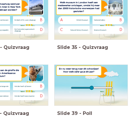
Welk museum in London heeft een
tvaartuig werd per
medewerker ontslagen, omdat hij meer
 rivier in New York
dan 2000 historische voorwerpen had
eknapt worden?
gestolen?
B
A
B
(ruimteveer)
De Spirit of St. Louis (vliegtuig)
British Museum
National Gallery
D
C
D
De Concorde (supersonisch
g (zeppelin)
Natural History Museum
Science Museum
vliegtuig)
-
Quizvraag
Slide
35
-
Quizvraag
En nu weer terug naar dit schooljaar!
 aan de giraffe die
Voor welk cijfer ga je dit jaar?
n Amerikaanse
tuin?
B
en lange nek
Het dier heeft vijf benen
0
10
D
geen vlekken
Het dier heeft twee staarten
-
Quizvraag
Slide
39
-
Poll