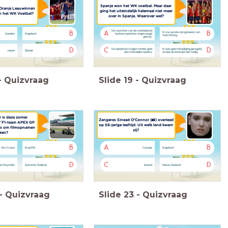
Spanje won het WK voetbal. Maar daar
 Oranje Leeuwinnen
ging het uiteindelijk helemaal niet meer
an het WK Voetbal?
over in Spanje. Waarover wel?
De voorzitter van de voetbalbond
B
A
B
Er zou sprake zijn geweest van
Zweden
Engeland
had een speelster ongevraagd
matchfixing
gekust.
D
C
D
De speelsters krijgen minder geld
Er was geen inhuldiging geregeld,
Japan
Spanje
dan mannelijke spelers
omdat de bond dat niet nodig.
-
Quizvraag
Slide
19
-
Quizvraag
r is deze zomer
Zangeres Sinead O'Connor (📸) overleed
n’ F1-team APEX GP
op 56-jarige leeftijd. Uit welk land kwam
aces om filmopnamen
zij?
ken?
B
A
B
Tom Cruise
Brad Pitt
Canada
Engeland
D
C
D
an Reynolds
Sylvester Stallone
Ierland
Nieuw-Zeeland
-
Quizvraag
Slide
23
-
Quizvraag