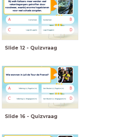
Bij welk Italiaans meer werden veel
vakantiegangers getroffen door
noodweer, waarbij enorme hagelstenen
voor veel schade zorgden.
A
B
Comomeer
Gardameer
C
D
Lago di Lugano
Lago Maggiore
Slide
12
-
Quizvraag
Wie wonnen in juli de Tour de France?
A
B
Vollering (v), Pogačar (m)
Van Vleuten (v), Pogačar (m)
C
D
Vollering (v), Vingegaard (m)
Van Vleuten (v), Vingegaard (m)
Slide
16
-
Quizvraag