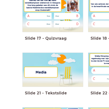
Mathieu van der Poel (📸) werd
wereldkampioen wielrennen in Glasgow.
Van wie verloren de
Hoe lang geleden was dit sinds de
in de kwartfinale v
laatste Nederlandse wereldkampioen
Joop Zoetemelk?
A
B
A
18 jaar
28 jaar
C
D
C
38 jaar
48 jaar
Slide
17
-
Quizvraag
Slide
18
Welke filmacteu
regelmatig met ‘zij
te zien bij de F1-r
te ma
A
Media
C
Ry
Slide
21
-
Tekstslide
Slide
22