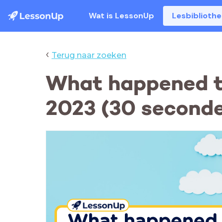
Wat is LessonUp
Lesbiblioth
‹
Terug naar zoeken
What happened th
2023 (30 second
What happened