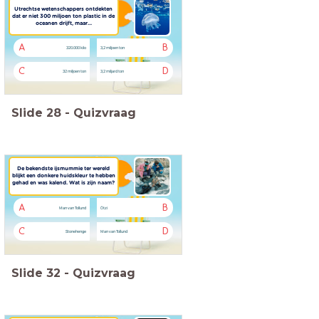
Utrechtse wetenschappers ontdekten
dat er niet 300 miljoen ton plastic in de
oceanen drijft, maar...
A
B
320.000 kilo
3,2 miljoen ton
C
D
32 miljoen ton
3,2 miljard ton
Slide
28
-
Quizvraag
De bekendste ijsmummie ter wereld
blijkt een donkere huidskleur te hebben
gehad en was kalend. Wat is zijn naam?
A
B
Man van Tollund
Ötzi
C
D
Stonehenge
Man van Tollund
Slide
32
-
Quizvraag