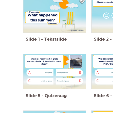
Allereerst...goed
😒
What happened
this summer?
Nieuwsquiz
Schooljaar 2023-2024
Slide
1
-
Tekstslide
Slide
2
-
Wat is de naam van het grote
Wie (📸) wordt 
vrachtschip dat bij Ameland in brand
verkiezingen li
vloog?
PvdA/Gro
A
B
A
Lost Highway
Floating Highway
Pi
C
D
C
Love-is-a Highway
Fremantle Highway
Slide
5
-
Quizvraag
Slide
6
-