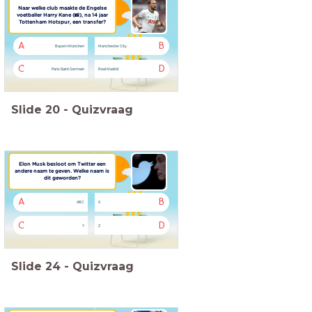
Naar welke club maakte de Engelse
voetballer Harry Kane (📸), na 14 jaar
Tottenham Hotspur, een transfer?
A
B
Bayern München
Manchester City
C
D
Paris Saint Germain
Real Madrid
Slide
20
-
Quizvraag
Elon Musk besloot om Twitter een
andere naam te geven.
Welke naam is
dit geworden?
A
B
ABC
X
C
D
Y
Z
Slide
24
-
Quizvraag