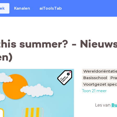
eek
Kanalen
aiToolsTab
is summer? - Nieuwsq
en)
Wereldoriëntati
Basisschool
Pra
Voortgezet spec
Toon 21 meer
Les van
Bu