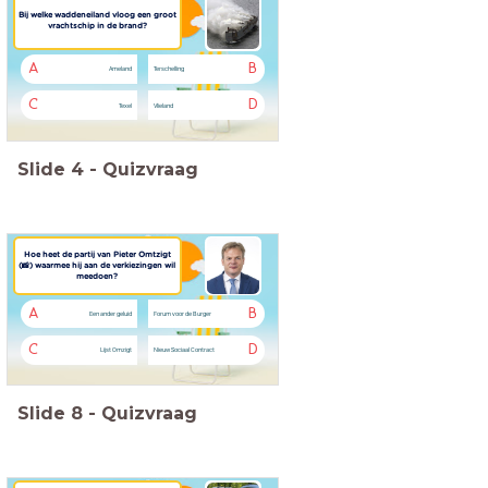
Bij welke waddeneiland vloog een groot
vrachtschip in de brand?
A
B
Ameland
Terschelling
C
D
Texel
Vlieland
Slide
4
-
Quizvraag
Hoe heet de partij van Pieter Omtzigt
(📸) waarmee hij aan de verkiezingen wil
meedoen?
A
B
Een ander geluid
Forum voor de Burger
C
D
Lijst Omzigt
Nieuw Sociaal Contract
Slide
8
-
Quizvraag