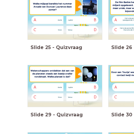
De film Barbie he
Welke mijlpaal bereikte het nummer
miljard opgeleverd. 
Arcade van Duncan Laurence deze
meer uniek, maar wat
zomer?
bijzond
Het is de eer
A
B
A
Aarde
Jupiter
speelgoed die 1 
Het is de eerste film
C
D
C
Mars
Venus
Marvel is die 1
Slide
25
-
Quizvraag
Slide
26
Wetenschappers ontdekten dat een van
Door een 'foutje' w
de planeten steeds een beetje sneller
contact kwijt met
ronddraait. Welke planeet is dat?
A
B
A
Aarde
Jupiter
C
D
C
Mars
Venus
Slide
29
-
Quizvraag
Slide
30