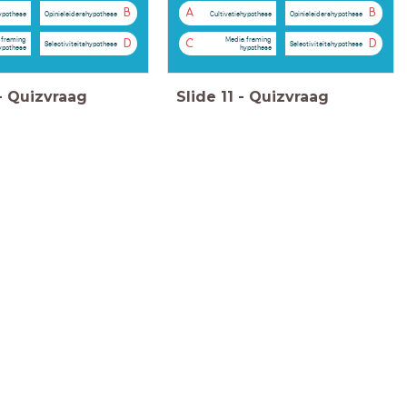
B
A
B
hypothese
Opinieleidershypothese
Cultivatiehypothese
Opinieleidershypothese
 framing
Media framing
D
C
D
Selectiviteitshypothese
Selectiviteitshypothese
ypothese
hypothese
-
Quizvraag
Slide
11
-
Quizvraag