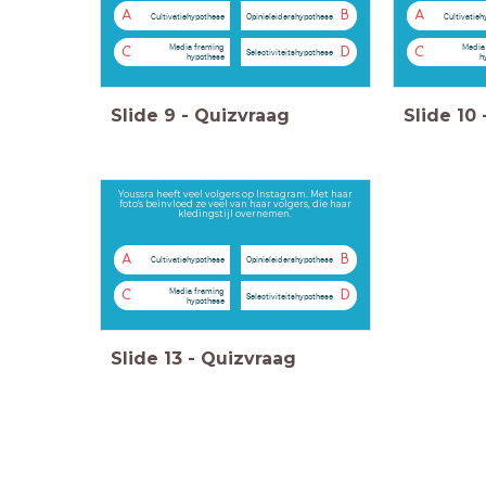
A
B
A
Cultivatiehypothese
Opinieleidershypothese
Cultivatie
Media framing
Media
C
D
C
Selectiviteitshypothese
hypothese
h
Slide
9
-
Quizvraag
Slide
10
Youssra heeft veel volgers op Instagram. Met haar
foto's beïnvloed ze veel van haar volgers, die haar
kledingstijl overnemen.
A
B
Cultivatiehypothese
Opinieleidershypothese
Media framing
C
D
Selectiviteitshypothese
hypothese
Slide
13
-
Quizvraag