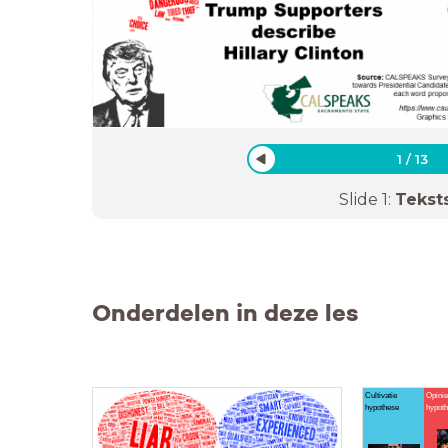
1
/
13
Slide
1
:
Tekst
Onderdelen in deze les
Cultivatie
Opinie
hypothese
hypot