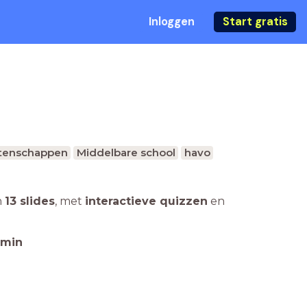
Inloggen
Start gratis
tenschappen
Middelbare school
havo
n
13 slides
,
met
interactieve quizzen
en
min