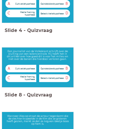
A
B
Cultivatiehypothese
Opinieleidershypothese
Media framing
C
D
Selectiviteitshypothese
hypothese
Slide
4
-
Quizvraag
Een journalist van de Volkskrant schrijft over de
sluiting van een kolencentrale. Hij heeft het in
dit artikel over hoe goed dit is voor het milieu en
niet over de banen die hierdoor verloren gaan.
A
B
Cultivatiehypothese
Opinieleidershypothese
Media framing
C
D
Selectiviteitshypothese
hypothese
Slide
8
-
Quizvraag
Wanneer Alex op straat de acteur tegenkomt die
de slechterik speelde in de film die ze gisteren
heeft gezien, merkt ze dat ze nog een beetje boos
op hem is.