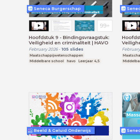
Seneca Burgerschap
Senec
Hoofdstuk 9 - Bindingsvraagstuk:
Hoofdst
Veiligheid en criminaliteit | HAVO
Veiligh
February 2026
-
105
slides
February
Maatschappijwetenschappen
Maatscha
Middelbare school
havo
Leerjaar 4,5
Middelba
Beeld & Geluid Onderwijs
Senec