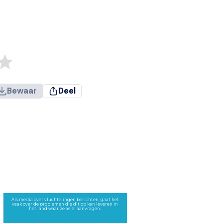
Bewaar
Deel
Als media over vluchtelingen berichten, gaat het
vaak over de problemen die dit op kan leveren in
het land waar ze asiel aanvragen.