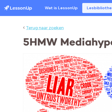
Wat is LessonUp
Lesbiblioth
‹
Terug naar zoeken
5HMW Mediahyp