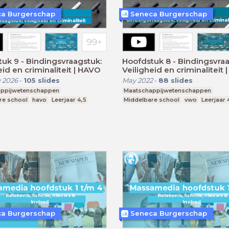
a Burgerschap
Seneca Burgerschap
uk 9 - Bindingsvraagstuk:
Hoofdstuk 8 - Bindingsvraa
eid en criminaliteit | HAVO
Veiligheid en criminaliteit
 2026
-
105
slides
May 2022
-
88
slides
ppijwetenschappen
Maatschappijwetenschappen
re school
havo
Leerjaar 4,5
Middelbare school
vwo
Leerjaar 
a Burgerschap
Seneca Burgerschap