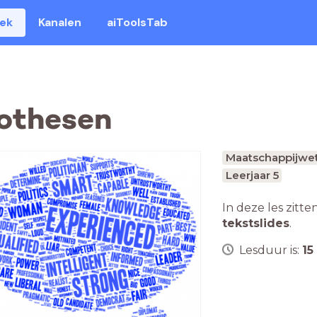
eek
Kanalen
aiToolsTab
othesen
Maatschappijwe
Leerjaar 5
In deze les zitte
tekstslides
.
Lesduur is:
15