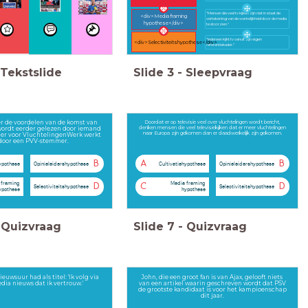
"Mensen die veel tv kijken zijn niet in staat de
<div>Media framing
vertekening van de werkelijkheid door de media
hypothese</div>
te doorzien."
"Iedereen kijkt tv vanuit zijn eigen
<div>Selectiviteitshypothese</div>
referentiekader."
Tekstslide
Slide
3
-
Sleepvraag
er de voordelen van de komst van
Doordat er op televisie veel over vluchtelingen wordt bericht,
denken mensen die veel televisiekijken dat er meer vluchtelingen
wordt eerder gelezen door iemand
naar Europa zijn gekomen dan er daadwerkelijk zijn gekomen.
liger voor VluchtelingenWerk werkt
door een PVV-stemmer.
B
A
B
hypothese
Opinieleidershypothese
Cultivatiehypothese
Opinieleidershypothese
 framing
Media framing
D
C
D
Selectiviteitshypothese
Selectiviteitshypothese
ypothese
hypothese
Quizvraag
Slide
7
-
Quizvraag
euwsuur had als titel: 'Ik volg via
John, die een groot fan is van Ajax, gelooft niets
dia nieuws dat ik vertrouw.'
van een artikel waarin geschreven wordt dat PSV
de grootste kandidaat is voor het kampioenschap
dit jaar.