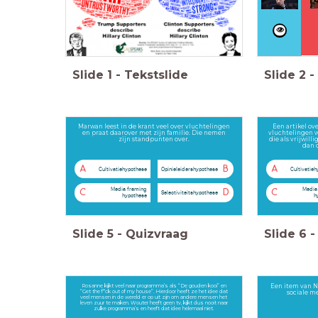
Slide
1
-
Tekstslide
Slide
2
-
Marwan leest in de krant veel over vluchtelingen
Een artikel ov
en praat daarover met zijn familie. Die nemen
vluchtelingen 
zijn standpunten over.
die als vrijwil
dan 
A
B
A
Cultivatiehypothese
Opinieleidershypothese
Cultivatie
Media framing
Media
C
D
C
Selectiviteitshypothese
hypothese
h
Slide
5
-
Quizvraag
Slide
6
-
Rosanne kijkt veel naar programma’s als “De gouden kooi” en
Een item van Ni
“Get the f*ck out of my house”. Hierdoor heeft ze het idee dat
sociale me
veel mensen in de wereld er op uit zijn om andere mensen het
leven zuur te maken. Wouter heeft geen tv, kijkt dus nooit naar
zulke programma’s en heeft dat idee helemaal niet.