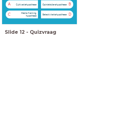
A
B
Cultivatiehypothese
Opinieleidershypothese
Media framing
C
D
Selectiviteitshypothese
hypothese
Slide
12
-
Quizvraag