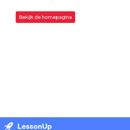
Bekijk de homepagina
LessonUp