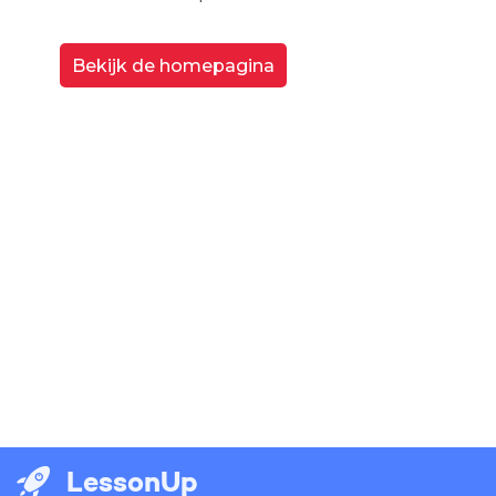
Bekijk de homepagina
LessonUp