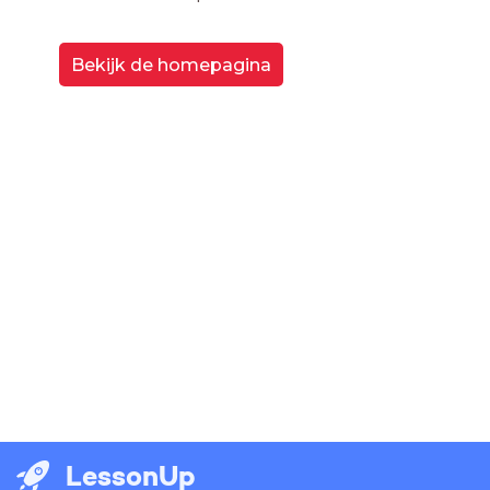
Bekijk de homepagina
LessonUp