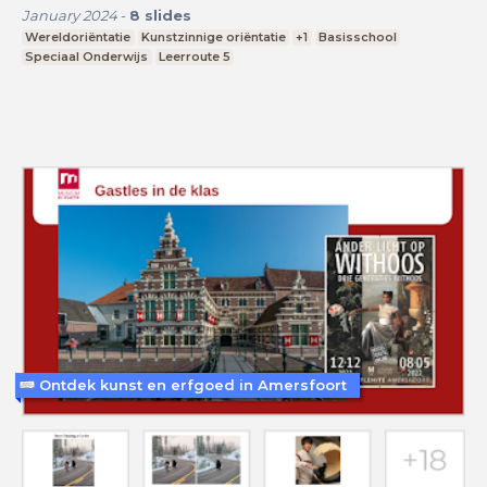
January 2024
-
8
slides
Wereldoriëntatie
Kunstzinnige oriëntatie
+1
Basisschool
Speciaal Onderwijs
Leerroute 5
Ontdek kunst en erfgoed in Amersfoort