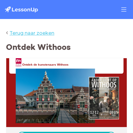
‹
Terug naar zoeken
Ontdek Withoos
Ontdek de kunstenaars Withoos