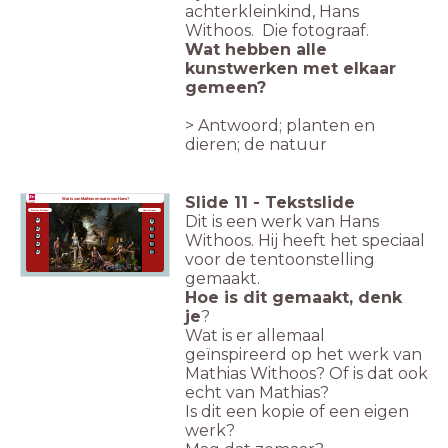
achterkleinkind, Hans
Withoos. Die fotograaf.
Wat hebben alle
kunstwerken met elkaar
gemeen?
> Antwoord; planten en
dieren; de natuur
Slide
11
-
Tekstslide
Wat is van Mathias en wat is van Hans?
Mathias Withoos
Hans Withoos
Dit is een werk van Hans
M
H
M
H
Withoos. Hij heeft het speciaal
M
H
M
H
voor de tentoonstelling
M
H
gemaakt.
Hoe is dit gemaakt, denk
je
?
Wat is er allemaal
geïnspireerd op het werk van
Mathias Withoos? Of is dat ook
echt van Mathias?
Is dit een kopie of een eigen
werk?