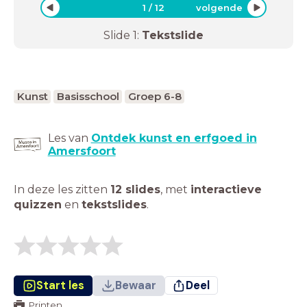
1
/
12
volgende
Slide
1
:
Tekstslide
Kunst
Basisschool
Groep 6-8
Les van
Ontdek kunst en erfgoed in
Amersfoort
In deze les zitten
12 slides
,
met
interactieve
quizzen
en
tekstslides
.
Start les
Bewaar
Deel
Printen