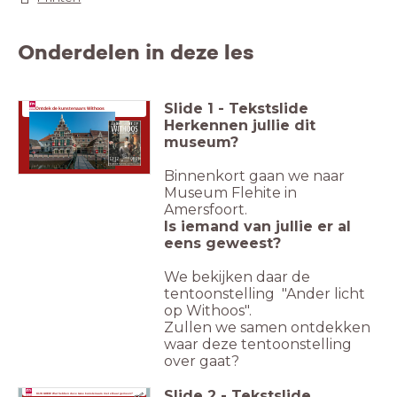
Onderdelen in deze les
Slide
1
-
Tekstslide
Ontdek de kunstenaars Withoos
Herkennen jullie dit
museum?
Binnenkort gaan we naar
Museum Flehite in
Amersfoort.
Is iemand van jullie e
r al
eens geweest?
We bekijken daar de
tentoonstelling "Ander licht
op Withoos".
Zullen we samen ontdekken
waar deze tentoonstelling
over gaat?
Slide
2
-
Tekstslide
KIJK GOED! Wat hebben deze twee kunstenaars met elkaar gemeen?