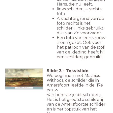
Hans, die nu leeft.
links schilderij – rechts
foto
Als achtergrond van de
foto rechts is het
schilderij links gebruikt,
dus van z'n voorvader.
Een foto van een vrouw
is erin gezet. Ook voor
het patroon van de stof
van de kleding heeft hij
een schilderij gebruikt.
Slide
3
-
Tekstslide
We beginnen met Mathias
Withoos, de schilder die in
Amersfoort leefde in de 17e
Mathias Withoos - Gezicht op ...........
eeuw.
Van hem zie je dit schilderij.
Het is het grootste schilderij
van de Amersfoortse schilder
en is het topstuk van het