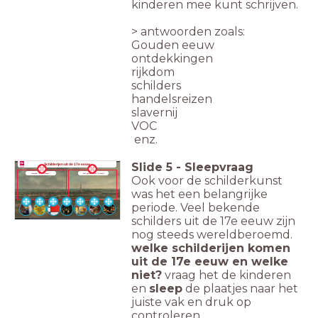
kinderen mee kunt schrijven.
> antwoorden zoals:
Gouden eeuw
ontdekkingen
rijkdom
schilders
handelsreizen
slavernij
VOC
enz.
Slide
5
-
Sleepvraag
Schilderijen uit de 17e eeuw
Gemaakt in de
17e eeuw?
Niet gemaakt in
de 17e eeuw?
Ook voor de schilderkunst
was het een belangrijke
periode. Veel bekende
schilders uit de 17e eeuw zijn
nog steeds wereldberoemd.
welke schilderijen komen
uit de 17e eeuw en welke
niet?
vraag het de kinderen
en
sleep
de plaatjes naar het
juiste vak en druk op
controleren.