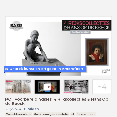
Ontdek kunst en erfgoed in Amersfoort
PO I Voorbereidingsles: 4 Rijkscollecties & Hans Op
de Beeck
July 2024
-
8
slides
Wereldoriëntatie
Kunstzinnige oriëntatie
+1
Basisschool