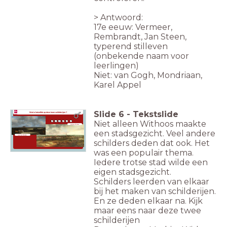
>
Antwoord:
17e eeuw: Vermeer,
Rembrandt, Jan Steen,
typerend stilleven
(onbekende naam voor
leerlingen)
Niet: van Gogh, Mondriaan,
Karel Appel
Slide
6
-
Tekstslide
Wat is hetzelfde op deze twee schilderijen ?
Niet alleen Withoos maakte
Mathias Withoos
een stadsgezicht. Veel andere
Jacob van Ruisdael
schilders deden dat ook. Het
was een populair thema.
Iedere trotse stad wilde een
eigen stadsgezicht.
Schilders leerden van elkaar
bij het maken van schilderijen.
En ze deden elkaar na. Kijk
maar eens naar deze twee
schilderijen