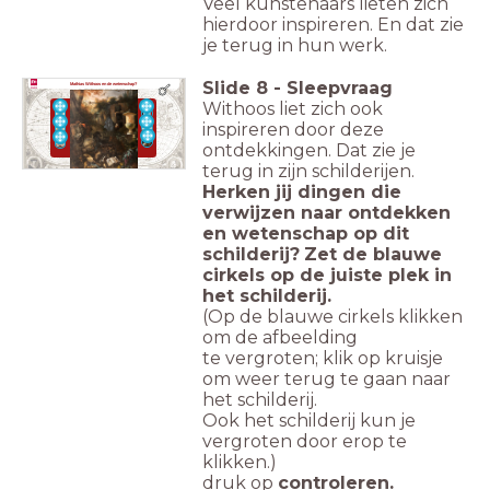
Veel kunstenaars lieten zich
hierdoor inspireren. En dat zie
je terug in hun werk.
Slide
8
-
Sleepvraag
Mathias Withoos en de wetenschap?
Withoos liet zich ook
inspireren door deze
ontdekkingen. Dat zie je
terug in zijn schilderijen.
Herken jij dingen die
verwijzen naar
ontdekken
en
wetenschap op dit
schilderij?
Zet de blauwe
cirkels op de juiste plek in
het schilderij.
(Op de blauwe cirkels klikken
om de afbeelding
te
vergroten; klik op kruisje
om weer terug te gaan naar
het schilderij
.
Ook het schilderij kun je
vergroten door erop te
klikken.
)
druk op
controleren.