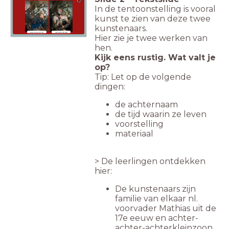
In de tentoonstelling is vooral
kunst te zien van deze twee
kunstenaars.
Mathias Withoos 1627-1703
Hans Withoos 1962-heden
Hier zie je twee werken van
hen.
Kijk eens rustig. Wat valt je
op?
Tip:
Let op de volgende
dingen:
de achternaam
de tijd waarin ze leven
voorstelling
materiaal
> De leerlingen ontdekken
hier:
De kunstenaars zijn
familie van elkaar nl.
voorvader Mathias uit de
17e eeuw en achter-
achter-achterkleinzoon