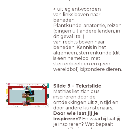
> uitleg antwoorden:
van links boven naar
beneden:
Plantkunde, anatomie, reizen
(dingen uit andere landen, in
dit geval Itali)
van rechts boven naar
beneden: Kennis in het
algemeen, sterrenkunde (dit
is een hemelbol met
sterrenbeelden en geen
wereldbol) bijzondere dieren.
Slide
9
-
Tekstslide
En Jij? Zijn jouw
ideeën
allemaal van jezelf?
Ik gebruik vaak
ideeën van anderen als ik:
Dit beïnvloedt mijn keus:
Mathias liet zich dus
inspireren door de
ontdekkingen uit zijn tijd en
door andere kunstenaars.
Door wie laat jij je
inspireren?
En waarbij laat jij
je inspireren? Wat bepaalt