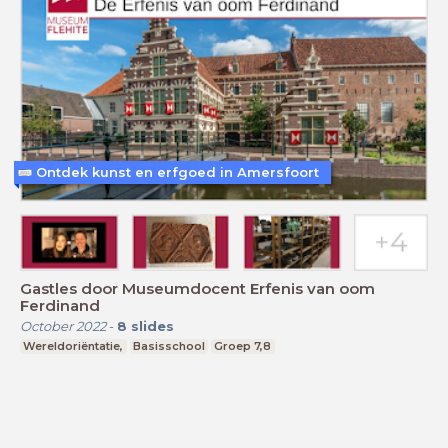
Ontdek kunst en erfgoed in Amersfoort
Gastles door Museumdocent Erfenis van oom
Ferdinand
October 2022
-
8
slides
Wereldoriëntatie,
Basisschool
Groep 7,8