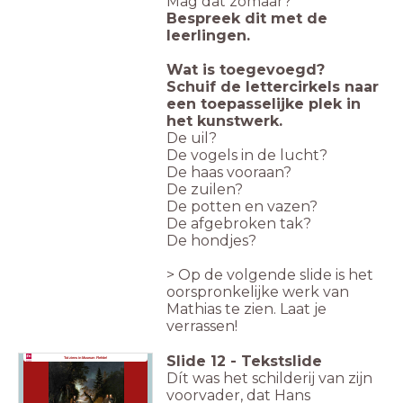
Mag dat zomaar?
Bespreek dit met de
leerlingen.
Wat is toegevoegd?
Schuif de lettercirkels naar
een toepasselijke plek in
het kunstwerk.
De uil?
De vogels in de lucht?
De haas vooraan?
De zuilen?
De potten en vazen?
De afgebroken tak?
De hondjes?
> Op de volgende slide is het
oorspronkelijke werk van
Mathias te zien. Laat je
verrassen!
Slide
12
-
Tekstslide
Tot ziens in Museum Flehite!
Dít was het schilderij van zijn
voorvader, dat Hans