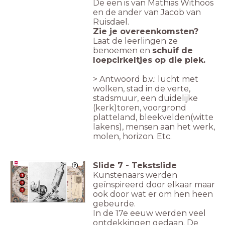
De een is van Mathias Withoos
en de ander van Jacob van
Ruisdael.
Zie je overeenkomsten?
Laat de leerlingen ze
benoemen en
schuif de
loepcirkeltjes op die plek.
> Antwoord b.v.: lucht met
wolken, stad in de verte,
stadsmuur, een duidelijke
(kerk)toren, voorgrond
platteland, bleekvelden(witte
lakens), mensen aan het werk,
molen, horizon. Etc.
Slide
7
-
Tekstslide
De ontdekkingen uit de 17e eeuw
Kunstenaars werden
geïnspireerd door elkaar maar
ook door wat er om hen heen
gebeurde.
In de 17e eeuw werden veel
ontdekkingen gedaan. De