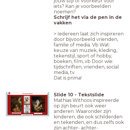
jouw stijl of voorkeur voor
iets? Kan je voorbeelden
noemen?
Schrijf het via de pen in de
vakken
.
> Iedereen laat zich inspireren
door bijvoorbeeld vrienden,
familie of media. Vb Wat:
keuze van muziek, kleding,
tekenstijl, sport of hobby,
boeken, film, vb Door wie:
tijdschriften, vrienden, social
media, tv.
Dat is prima!
Slide
10
-
Tekstslide
Een familie Withoos
Mathias Withoos inspireerde
op zijn beurt ook weer
anderen. Waaronder zijn
Mathias Withoos - 1650
Hans Withoos - 2020
kinderen, die ook schilderden
Pieter
en
Alida
Withoos - 1690
en tekenden, en dus zelfs ook
zijn achter- achter-