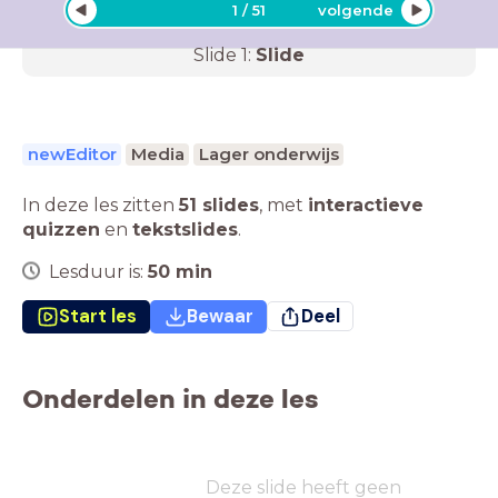
1
/
51
volgende
Slide
1
:
Slide
newEditor
Media
Lager onderwijs
In deze les zitten
51 slides
,
met
interactieve
quizzen
en
tekstslides
.
Lesduur is:
50
min
Start les
Bewaar
Deel
Onderdelen in deze les
Deze slide heeft geen