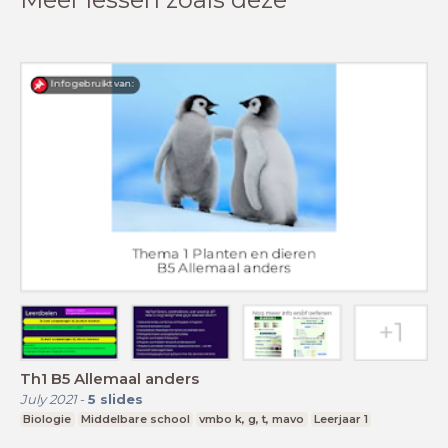
Th1 B5 Allemaal anders
July 2021
-
5
slides
Biologie
Middelbare school
vmbo k, g, t, mavo
Leerjaar 1