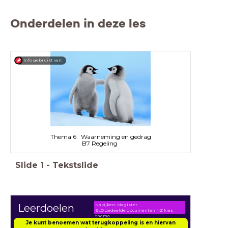
Onderdelen in deze les
Info gebruikt van:
Thema 6 Waarneming en gedrag
B7 Regeling
Slide
1
-
Tekstslide
Nakijken: Magister
Leerdoelen
ELO gedeelde documenten NZ kies
thema
Je kunt benoemen wat terugkoppeling is en hiervan