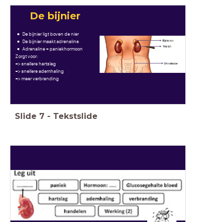
De bijnier
De bijnier ligt boven de nier
De bijnier maakt adrenaline
Adrenaline = paniekhormoon
Zorgt voor:
=> snellere hartslag
=> snellere ademhaling
=> meer verbranding
Slide
7
-
Tekstslide