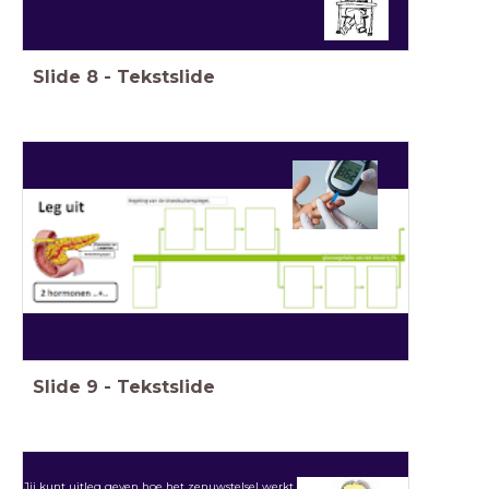
Slide
8
-
Tekstslide
Slide
9
-
Tekstslide
Jij kunt uitleg geven hoe het zenuwstelsel werkt