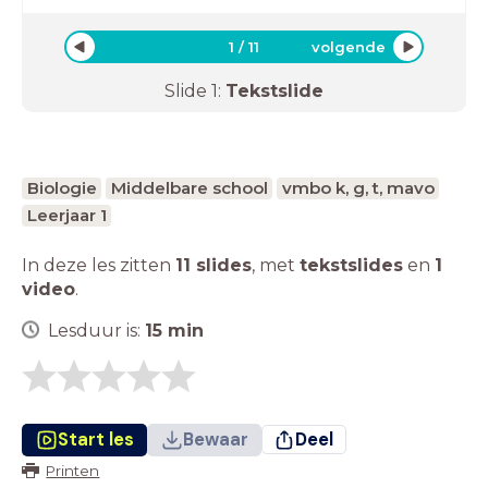
1
/
11
volgende
Slide
1
:
Tekstslide
Biologie
Middelbare school
vmbo k, g, t, mavo
Leerjaar 1
In deze les zitten
11 slides
,
met
tekstslides
en
1
video
.
Lesduur is:
15
min
Start les
Bewaar
Deel
Printen