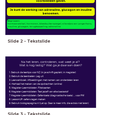
voorbeelden geven.
Je kunt de werking van adrenaline, glucagon en insuline
benoemen.
Begrippen:
hormoonstelsel, hormonen, bloedsuikerspiegel, eilandjes van Langerhans,
insuline, glucagon, terugkoppeling, adrenaline
Slide
2
-
Tekstslide
Na het leren, controleren, wat weet je al?
Wat is nog lastig? Wat ga je daaraan doen?
1. Gebruik de leertips voor NZ (in je schrift geplakt, in magister)
2. Gebruik de leerdoelen: Leg uit
3. Leerwerkboek: Afbeeldingen met namen van onderdelen leren
4. Herhaal het maken van de opdrachten (online)
5. Magister-Leermiddelen: Flitskaarten
6. Magister-Leermiddelen: Test jezelf van elke basisstof
7. Magister-Leermiddelen: Oefentoets (diagnostische toets) ... voor PW
8. LessonUP: oefenvragen maken
9. Gebruik biologiepagina.nl (Let op: Daar is meer info, die extra's niet leren)
Slide
3
-
Tekstslide