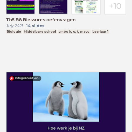
Th5 B8 Blessures oefenvragen
July 2021
-
14
slides
Biologie
Middelbare school
vmbo k, g, t, mavo
Leerjaar 1