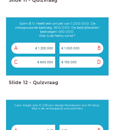
Slide
11
-
Quizvraag
Saim B.V. Heeft een omzet van 1.200.000. De
inkoopwaarde bedroeg. 600.000. De bedrijfskosten
bedroegen 450.000.
Wat is de Netto winst?
A
B
€ 1.200.000
€ 1.000.000
C
D
€ 600.000
€ 150.000
Slide
12
-
Quizvraag
Coen koopt voor € 2,99 een doosje frambozen (inc 6% btw).
Wat is de verkoopprijs exclusief btw