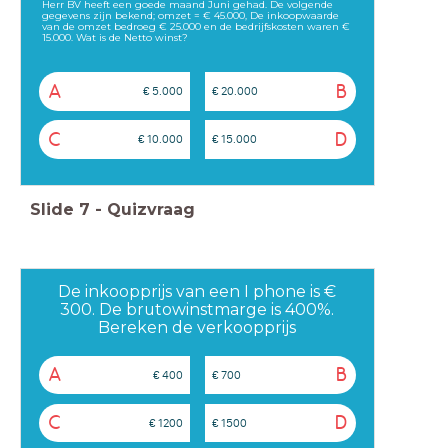
Herr BV heeft een goede maand Juni gehad. De volgende
gegevens zijn bekend; omzet = € 45.000, De inkoopwaarde
van de omzet bedroeg € 25.000 en de bedrijfskosten waren €
15.000. Wat is de Netto winst?
A
B
€ 5.000
€ 20.000
C
D
€ 10.000
€ 15.000
Slide
7
-
Quizvraag
De inkoopprijs van een I phone is €
300. De brutowinstmarge is 400%.
Bereken de verkoopprijs
A
B
€ 400
€ 700
C
D
€ 1200
€ 1500