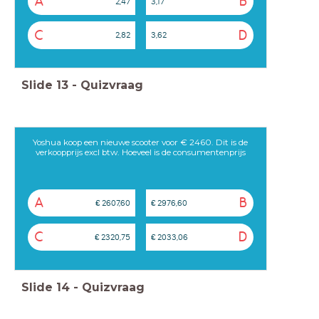
A
B
2,47
3,17
C
D
2,82
3,62
Slide
13
-
Quizvraag
Yoshua koop een nieuwe scooter voor € 2460. Dit is de
verkoopprijs excl btw. Hoeveel is de consumentenprijs
A
B
€ 2607,60
€ 2976,60
C
D
€ 2320,75
€ 2033,06
Slide
14
-
Quizvraag