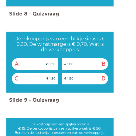
Slide
8
-
Quizvraag
De inkoopprijs van een blikje sinas is €
0,30. De winstmarge is € 0,70. Wat is
de verkoopprijs
A
B
€ 0,30
€ 1,00
C
D
€ 1,30
€ 1,50
Slide
9
-
Quizvraag
De kostprijs van een spijkerbroek is
€ 15. De verkoopprijs van een spijkerbroek is € 50.
Bereken de kostprijs in procenten van de verkoopprijs.