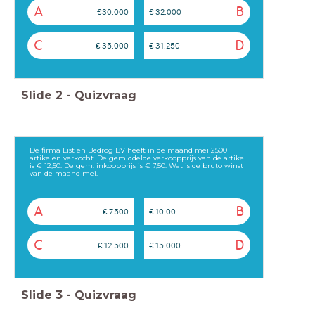
A
B
€30.000
€ 32.000
C
D
€ 35.000
€ 31.250
Slide
2
-
Quizvraag
De firma List en Bedrog BV heeft in de maand mei 2500
artikelen verkocht. De gemiddelde verkoopprijs van de artikel
is € 12,50. De gem. inkoopprijs is € 7,50. Wat is de bruto winst
van de maand mei.
A
B
€ 7.500
€ 10.00
C
D
€ 12.500
€ 15.000
Slide
3
-
Quizvraag