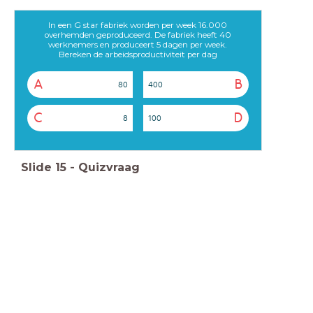
In een G star fabriek worden per week 16.000
overhemden geproduceerd. De fabriek heeft 40
werknemers en produceert 5 dagen per week.
Bereken de arbeidsproductiviteit per dag
A
B
80
400
C
D
8
100
Slide
15
-
Quizvraag