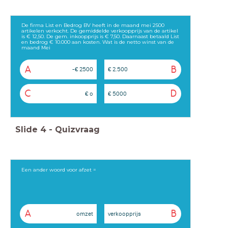
De firma List en Bedrog BV heeft in de maand mei 2500
artikelen verkocht. De gemiddelde verkoopprijs van de artikel
is € 12,50. De gem. inkoopprijs is € 7,50. Daarnaast betaald List
en bedrog € 10.000 aan kosten. Wat is de netto winst van de
maand Mei
A
B
-€ 2500
€ 2.500
C
D
€ o
€ 5000
Slide
4
-
Quizvraag
Een ander woord voor afzet =
A
B
omzet
verkoopprijs