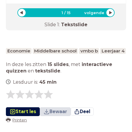
1
/
15
volgende
Slide
1
:
Tekstslide
Economie
Middelbare school
vmbo b
Leerjaar 4
In deze les zitten
15 slides
,
met
interactieve
quizzen
en
tekstslide
.
Lesduur is:
45
min
Start les
Bewaar
Deel
Printen