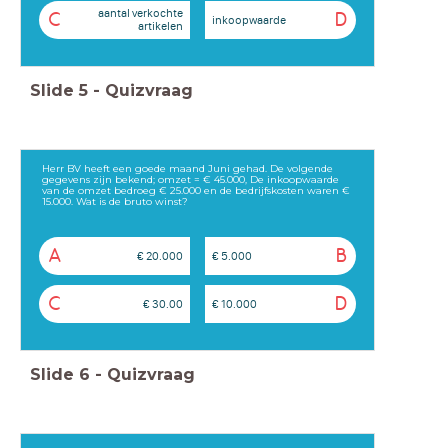
aantal verkochte
C
D
inkoopwaarde
artikelen
Slide
5
-
Quizvraag
Herr BV heeft een goede maand Juni gehad. De volgende
gegevens zijn bekend; omzet = € 45.000, De inkoopwaarde
van de omzet bedroeg € 25.000 en de bedrijfskosten waren €
15.000. Wat is de bruto winst?
A
B
€ 20.000
€ 5.000
C
D
€ 30.00
€ 10.000
Slide
6
-
Quizvraag