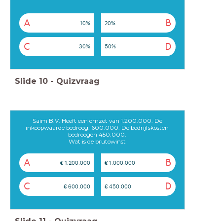
A
B
10%
20%
C
D
30%
50%
Slide
10
-
Quizvraag
Saim B.V. Heeft een omzet van 1.200.000. De
inkoopwaarde bedroeg. 600.000. De bedrijfskosten
bedroegen 450.000.
Wat is de brutowinst
A
B
€ 1.200.000
€ 1.000.000
C
D
€ 600.000
€ 450.000