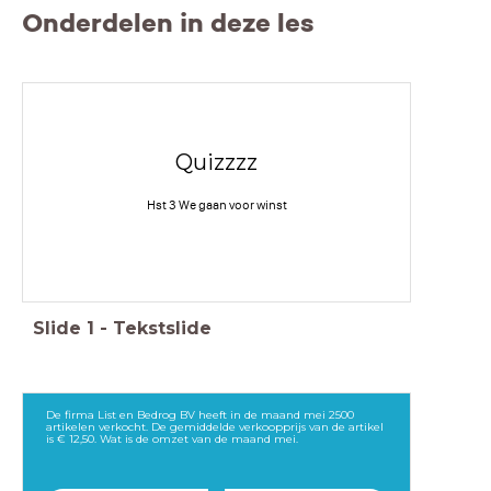
Onderdelen in deze les
Quizzzz
Hst 3 We gaan voor winst
Slide
1
-
Tekstslide
De firma List en Bedrog BV heeft in de maand mei 2500
artikelen verkocht. De gemiddelde verkoopprijs van de artikel
is € 12,50. Wat is de omzet van de maand mei.